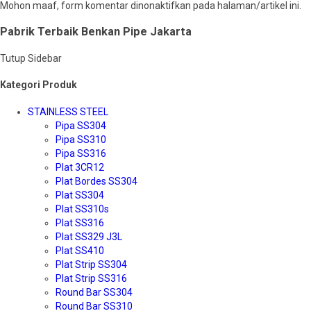
Mohon maaf, form komentar dinonaktifkan pada halaman/artikel ini.
Pabrik Terbaik Benkan Pipe Jakarta
Tutup Sidebar
Kategori Produk
STAINLESS STEEL
Pipa SS304
Pipa SS310
Pipa SS316
Plat 3CR12
Plat Bordes SS304
Plat SS304
Plat SS310s
Plat SS316
Plat SS329 J3L
Plat SS410
Plat Strip SS304
Plat Strip SS316
Round Bar SS304
Round Bar SS310