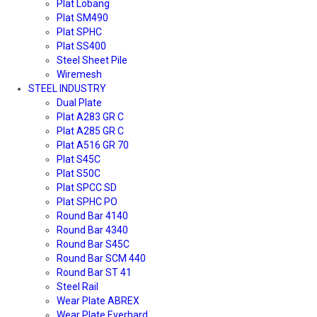
Plat Lobang
Plat SM490
Plat SPHC
Plat SS400
Steel Sheet Pile
Wiremesh
STEEL INDUSTRY
Dual Plate
Plat A283 GR C
Plat A285 GR C
Plat A516 GR 70
Plat S45C
Plat S50C
Plat SPCC SD
Plat SPHC PO
Round Bar 4140
Round Bar 4340
Round Bar S45C
Round Bar SCM 440
Round Bar ST 41
Steel Rail
Wear Plate ABREX
Wear Plate Everhard