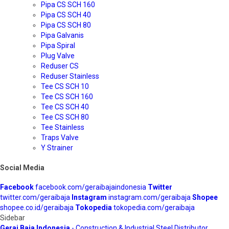
Pipa CS SCH 160
Pipa CS SCH 40
Pipa CS SCH 80
Pipa Galvanis
Pipa Spiral
Plug Valve
Reduser CS
Reduser Stainless
Tee CS SCH 10
Tee CS SCH 160
Tee CS SCH 40
Tee CS SCH 80
Tee Stainless
Traps Valve
Y Strainer
Social Media
Facebook
facebook.com/geraibajaindonesia
Twitter
twitter.com/geraibaja
Instagram
instagram.com/geraibaja
Shopee
shopee.co.id/geraibaja
Tokopedia
tokopedia.com/geraibaja
Sidebar
Gerai Baja Indonesia
- Construction & Industrial Steel Distributor