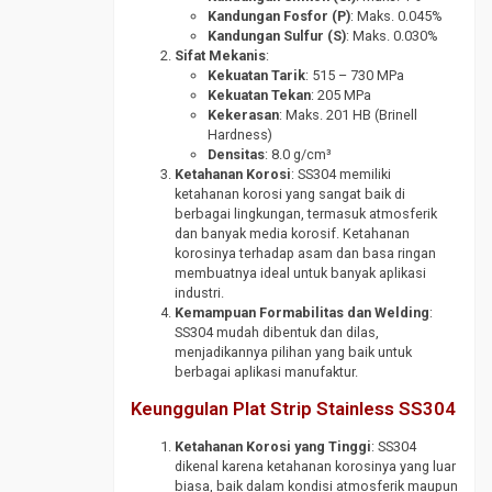
SS316
Plat
Kandungan Fosfor (P)
: Maks. 0.045%
Gate
Round
Kandungan Sulfur (S)
: Maks. 0.030%
SPHC
Valve
UNP
Bar
Sifat Mekanis
:
SS304
ST
Plat
Globe
Kekuatan Tarik
: 515 – 730 MPa
41
SS400
Valve
Kekuatan Tekan
: 205 MPa
UNP
Kekerasan
: Maks. 201 HB (Brinell
SS316
Steel
Steel
Needle
Hardness)
Rail
Sheet
Valve
Densitas
: 8.0 g/cm³
Pile
Ketahanan Korosi
: SS304 memiliki
Wear
Pipa
ketahanan korosi yang sangat baik di
Plate
Wiremesh
Boiler
berbagai lingkungan, termasuk atmosferik
ABREX
dan banyak media korosif. Ketahanan
Pipa
korosinya terhadap asam dan basa ringan
Wear
CS
membuatnya ideal untuk banyak aplikasi
Plate
Medium
industri.
Everhard
Kemampuan Formabilitas dan Welding
:
Pipa
Wear
SS304 mudah dibentuk dan dilas,
CS
menjadikannya pilihan yang baik untuk
Plate
SCH
berbagai aplikasi manufaktur.
Hardox
120
Keunggulan Plat Strip Stainless SS304
Wear
Pipa
Plate
CS
Ketahanan Korosi yang Tinggi
: SS304
RAEX
SCH
dikenal karena ketahanan korosinya yang luar
160
biasa, baik dalam kondisi atmosferik maupun