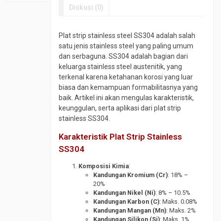
SS410
tokopedia.com/geraibaja
Material
Diskusi (0)
Plat
Elbow
Plat
SPCC
Plat
CS
Strip
SD
A36
SCH
Plat strip stainless steel SS304 adalah salah
SS304
Plat
Plat
160
satu jenis stainless steel yang paling umum
Plat
SPHC
Bar
dan serbaguna. SS304 adalah bagian dari
Elbow
Strip
PO
keluarga stainless steel austenitik, yang
Plat
CS
SS316
terkenal karena ketahanan korosi yang luar
Round
BKI
SCH
Round
biasa dan kemampuan formabilitasnya yang
Bar
A
80
Bar
baik. Artikel ini akan mengulas karakteristik,
4140
Plat
Elbow
SS304
keunggulan, serta aplikasi dari plat strip
Round
Bordes
SS304
stainless SS304.
Round
Bar
Plat
Elbow
Bar
4340
Karakteristik Plat Strip Stainless
Corten
SS316
SS310
SS304
Round
Plat
Flange
Round
Bar
Kapal
CS
Bar
Komposisi Kimia
:
S45C
Kandungan Kromium (Cr)
: 18% –
SS316
Plat
Flange
20%
Round
Lobang
Stainless
Siku
Kandungan Nikel (Ni)
: 8% – 10.5%
Bar
SS304
Kandungan Karbon (C)
: Maks. 0.08%
Plat
Foot
SCM
Kandungan Mangan (Mn)
: Maks. 2%
SM490
Valve
Siku
440
Kandungan Silikon (Si)
: Maks. 1%