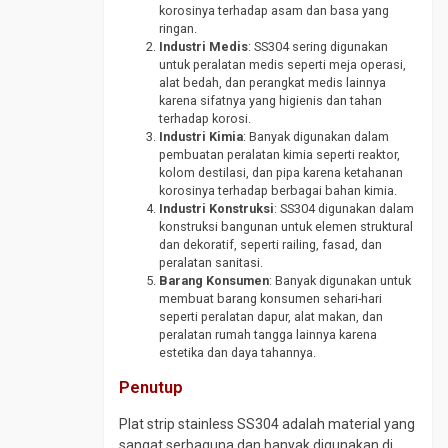
Tee
korosinya terhadap asam dan basa yang
ringan.
CS
Industri Medis
: SS304 sering digunakan
SCH
untuk peralatan medis seperti meja operasi,
10
alat bedah, dan perangkat medis lainnya
Tee
karena sifatnya yang higienis dan tahan
terhadap korosi.
CS
Industri Kimia
: Banyak digunakan dalam
SCH
pembuatan peralatan kimia seperti reaktor,
160
kolom destilasi, dan pipa karena ketahanan
korosinya terhadap berbagai bahan kimia.
Tee
Industri Konstruksi
: SS304 digunakan dalam
CS
konstruksi bangunan untuk elemen struktural
SCH
dan dekoratif, seperti railing, fasad, dan
40
peralatan sanitasi.
Barang Konsumen
: Banyak digunakan untuk
Tee
membuat barang konsumen sehari-hari
CS
seperti peralatan dapur, alat makan, dan
SCH
peralatan rumah tangga lainnya karena
80
estetika dan daya tahannya.
Tee
Penutup
Stainless
Plat strip stainless SS304 adalah material yang
Traps
sangat serbaguna dan banyak digunakan di
Valve