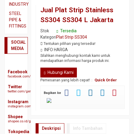
SS310
Beton
INDUSTRY
Jual Plat Strip Stainless
Pipa
Besi
Dual
STEEL
SS316
CNP
SS304 SS304 L Jakarta
Plate
PIPE &
FITTINGS
Plat
Besi
Plat
Stok
Tersedia
3CR12
Siku
A283
Actuator
Kategori
Plat Strip SS304
GR
Plat
Besi
SOCIAL
Ball
Tentukan pilihan yang tersedia!
C
Bordes
UNP
MEDIA
Valve
INFO HARGA
SS304
Plat
Silahkan menghubungi kontak kami untuk
Besi
Butterfy
mendapatkan informasi harga produk ini.
A285
Plat
WF
Valve
GR
SS304
Expanded
Facebook
Hubungi Kami
Check
C
facebook.com/geraibajaindonesia
Plat
Metal
Valve
Pemesanan yang lebih cepat!
Quick Order
Plat
SS310s
Gratting
Twitter
Ebow
A516
twitter.com/geraibaja
Plat
Size
Bagikan ke
CS
GR
SS316
Galvanis
SCH
70
Instagram
40
instagram.com/geraibaja
Plat
H
Plat
SS329
Beam
Elbow
S45C
Shopee
J3L
CS
shopee.co.id/geraibaja
Hollow
Plat
SCH
Plat
Deskripsi
Info Tambahan
S50C
Other
Tokopedia
10