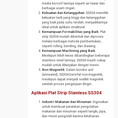
media korosif lainnya seperti air tawar dan
Pipa
berbagai asam ringan.
CS
Kekuatan dan Ketangguhan
: SS304 memiliki
SCH
kekuatan tarik yang tinggi dan ketangguhan
yang baik pada suhu rendah, menjadikannya
40
ideal untuk aplikasi struktural.
Pipa
Kemampuan Formabilitas yang Baik
: Plat
CS
strip SS304 mudah dibentuk dan diproses
SCH
melalui berbagai metode pembentukan,
seperti rolling, bending, dan drawing.
80
Kemampuan Machining yang Baik
:
Pipa
Meskipun lebih keras dibandingkan beberapa
Galvanis
stainless steel lainnya, SS304 masih cukup
mudah untuk dikerjakan dengan mesin.
Pipa
Non-Magnetik
: Dalam kondisi anil
Spiral
(annealed), SS304 bersifat non-magnetik,
meskipun dapat menjadi sedikit magnetik
Plug
setelah proses pengerjaan dingin.
Valve
Aplikasi Plat Strip Stainless SS304
Reduser
CS
Industri Makanan dan Minuman
: Digunakan
untuk membuat peralatan pengolahan
Reduser
makanan dan minuman seperti tangki, pipa,
Stainless
dan mesin pengolah karena ketahanan