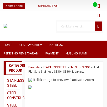
Kontak Kami
085864621700
085864621700
085864621700
geraibaja
geraibaja
geraibajaindo@gmail.com
HOME
CEK BIAYA KIRIM
KATALOG
REKENING PEMBAYARAN
PAYMENT
HUBUNGI KAMI
KATEGORI
Beranda
»
STAINLESS STEEL
»
Plat Strip SS304
»
Jual
PRODUK
Plat Strip Stainless SS304 SS304 L Jakarta
click image to preview
activate zoom
STAINLESS
STEEL
Pipa
STEEL
SS304
CONSTRUCTION
Pipa
Besi
STEEL