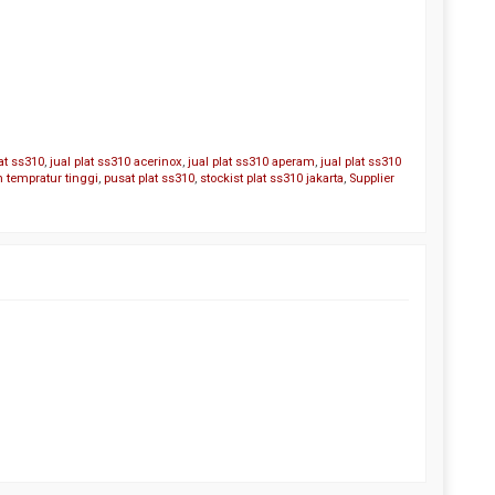
at ss310
,
jual plat ss310 acerinox
,
jual plat ss310 aperam
,
jual plat ss310
n tempratur tinggi
,
pusat plat ss310
,
stockist plat ss310 jakarta
,
Supplier