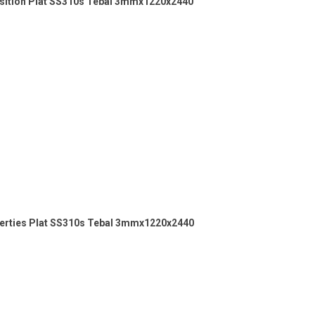
ition Plat SS310s Tebal 3mmx1220x2440
erties Plat SS310s Tebal 3mmx1220x2440