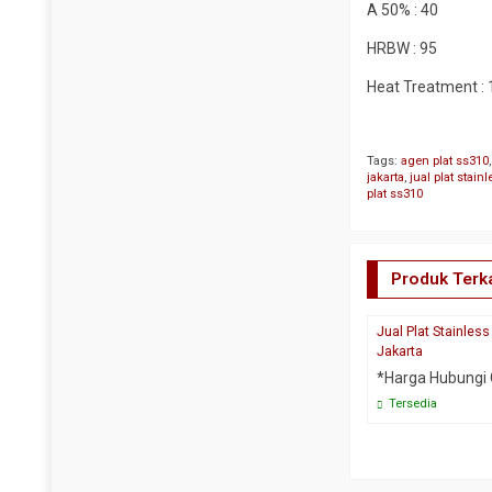
A 50% : 40
Y Strainer
HRBW : 95
Heat Treatment : 
Tags:
agen plat ss310
jakarta
,
jual plat stain
plat ss310
Produk Terka
Jual Plat Stainles
Jakarta
*Harga Hubungi
Tersedia