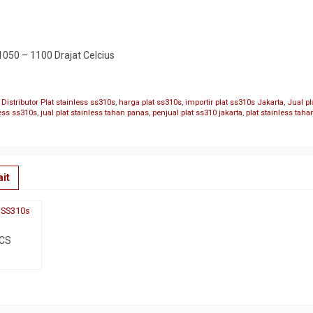
1050 – 1100 Drajat Celcius
,
Distributor Plat stainless ss310s
,
harga plat ss310s
,
importir plat ss310s Jakarta
,
Jual pl
less ss310s
,
jual plat stainless tahan panas
,
penjual plat ss310 jakarta
,
plat stainless taha
it
s SS310s
 CS