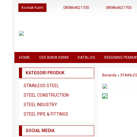
Kontak Kami
085864621700
085864621700
HOME
CEK BIAYA KIRIM
KATALOG
REKENING PEMBA
KATEGORI PRODUK
Beranda
»
STAINLES
STAINLESS STEEL
Pipa SS304
STEEL CONSTRUCTION
Pipa SS310
Besi Beton
STEEL INDUSTRY
Pipa SS316
Besi CNP
Dual Plate
STEEL PIPE & FITTINGS
Plat 3CR12
Besi Siku
Plat A283 GR C
Actuator
Plat Bordes SS304
Besi UNP
SOCIAL MEDIA
Plat A285 GR C
Ball Valve