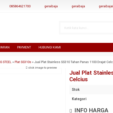
085864621700
geraibaja
geraibaja
geraibaj
YARAN
PAYMENT
HUBUNGI KAMI
S STEEL
»
Plat SS310s
»
Jual Plat Stainless SS310 Tahan Panas 1100 Drajat Celc
click image to preview
Jual Plat Stainl
Celcius
Stok
Kategori
INFO HARGA