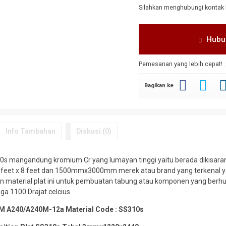
Silahkan menghubungi kontak 
Hubu
Pemesanan yang lebih cepat!
Bagikan ke
Info Tambahan
Diskusi (0)
 mangandung kromium Cr yang lumayan tinggi yaitu berada dikisaran
 feet x 8 feet dan 1500mmx3000mm merek atau brand yang terkenal y
n material plat ini untuk pembuatan tabung atau komponen yang berh
gga 1100 Drajat celcius
STM A240/A240M-12a Material Code : SS310s