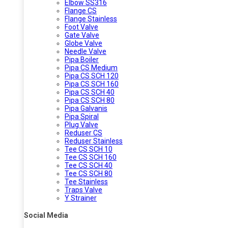
Elbow SS316
Flange CS
Flange Stainless
Foot Valve
Gate Valve
Globe Valve
Needle Valve
Pipa Boiler
Pipa CS Medium
Pipa CS SCH 120
Pipa CS SCH 160
Pipa CS SCH 40
Pipa CS SCH 80
Pipa Galvanis
Pipa Spiral
Plug Valve
Reduser CS
Reduser Stainless
Tee CS SCH 10
Tee CS SCH 160
Tee CS SCH 40
Tee CS SCH 80
Tee Stainless
Traps Valve
Y Strainer
Social Media