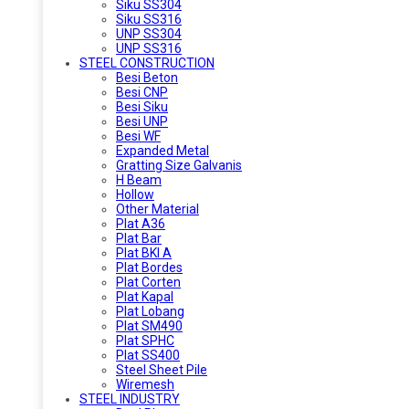
Siku SS304
Siku SS316
UNP SS304
UNP SS316
STEEL CONSTRUCTION
Besi Beton
Besi CNP
Besi Siku
Besi UNP
Besi WF
Expanded Metal
Gratting Size Galvanis
H Beam
Hollow
Other Material
Plat A36
Plat Bar
Plat BKI A
Plat Bordes
Plat Corten
Plat Kapal
Plat Lobang
Plat SM490
Plat SPHC
Plat SS400
Steel Sheet Pile
Wiremesh
STEEL INDUSTRY