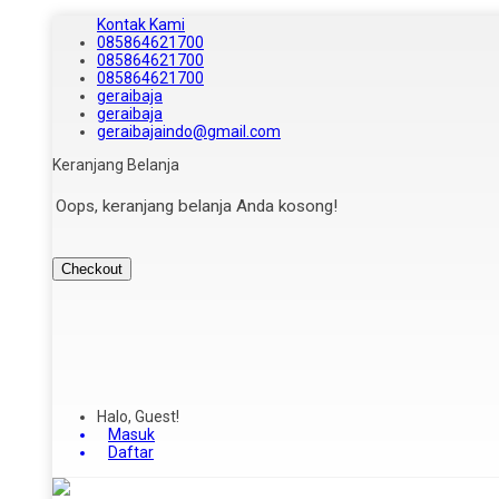
Kontak Kami
085864621700
085864621700
085864621700
geraibaja
geraibaja
geraibajaindo@gmail.com
Keranjang Belanja
Oops, keranjang belanja Anda kosong!
Checkout
Halo, Guest!
Masuk
Daftar