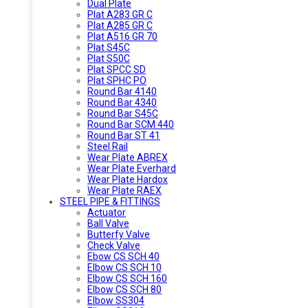
Dual Plate
Plat A283 GR C
Plat A285 GR C
Plat A516 GR 70
Plat S45C
Plat S50C
Plat SPCC SD
Plat SPHC PO
Round Bar 4140
Round Bar 4340
Round Bar S45C
Round Bar SCM 440
Round Bar ST 41
Steel Rail
Wear Plate ABREX
Wear Plate Everhard
Wear Plate Hardox
Wear Plate RAEX
STEEL PIPE & FITTINGS
Actuator
Ball Valve
Butterfy Valve
Check Valve
Ebow CS SCH 40
Elbow CS SCH 10
Elbow CS SCH 160
Elbow CS SCH 80
Elbow SS304