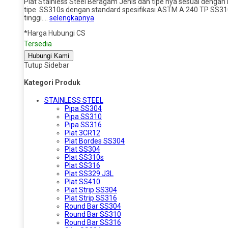
Plat Stainless Steel Beragam Jenis dan tipe nya sesuai dengan 
tipe SS310s dengan standard spesifikasi ASTM A 240 TP SS310
tinggi….
selengkapnya
*Harga Hubungi CS
Tersedia
Hubungi Kami
Tutup Sidebar
Kategori Produk
STAINLESS STEEL
Pipa SS304
Pipa SS310
Pipa SS316
Plat 3CR12
Plat Bordes SS304
Plat SS304
Plat SS310s
Plat SS316
Plat SS329 J3L
Plat SS410
Plat Strip SS304
Plat Strip SS316
Round Bar SS304
Round Bar SS310
Round Bar SS316