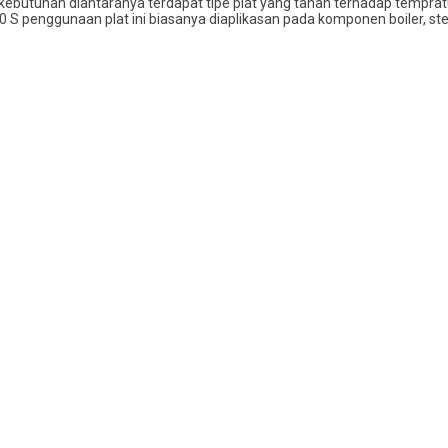
kebutuhan diantaranya terdapat tipe plat yang tahan terhadap tempratur
 S penggunaan plat ini biasanya diaplikasan pada komponen boiler, 