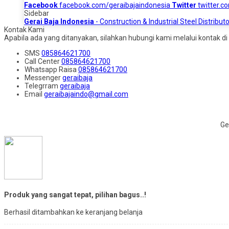
Facebook
facebook.com/geraibajaindonesia
Twitter
twitter.c
Sidebar
Gerai Baja Indonesia
- Construction & Industrial Steel Distributo
Kontak Kami
Apabila ada yang ditanyakan, silahkan hubungi kami melalui kontak di 
SMS
085864621700
Call Center
085864621700
Whatsapp
Raisa
085864621700
Messenger
geraibaja
Telegrram
geraibaja
Email
geraibajaindo@gmail.com
Ge
Produk yang sangat tepat, pilihan bagus..!
Berhasil ditambahkan ke keranjang belanja