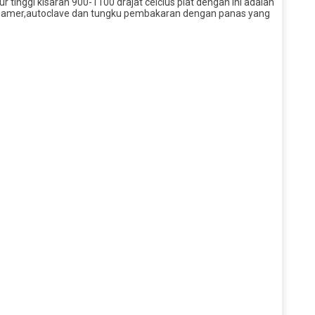
 tinggi kisaran 900-1100 drajat celcius plat dengan ini adalah
steamer,autoclave dan tungku pembakaran dengan panas yang