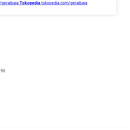
/geraibaja
Tokopedia
tokopedia.com/geraibaja
190