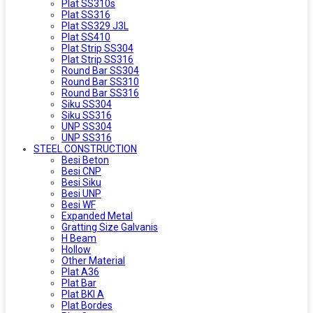
Plat SS310s
Plat SS316
Plat SS329 J3L
Plat SS410
Plat Strip SS304
Plat Strip SS316
Round Bar SS304
Round Bar SS310
Round Bar SS316
Siku SS304
Siku SS316
UNP SS304
UNP SS316
STEEL CONSTRUCTION
Besi Beton
Besi CNP
Besi Siku
Besi UNP
Besi WF
Expanded Metal
Gratting Size Galvanis
H Beam
Hollow
Other Material
Plat A36
Plat Bar
Plat BKI A
Plat Bordes