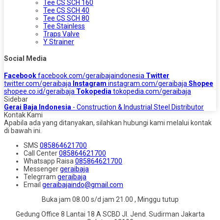
Tee CS SCH 160
Tee CS SCH 40
Tee CS SCH 80
Tee Stainless
Traps Valve
Y Strainer
Social Media
Facebook
facebook.com/geraibajaindonesia
Twitter
twitter.com/geraibaja
Instagram
instagram.com/geraibaja
Shopee
shopee.co.id/geraibaja
Tokopedia
tokopedia.com/geraibaja
Sidebar
Gerai Baja Indonesia
- Construction & Industrial Steel Distributor
Kontak Kami
Apabila ada yang ditanyakan, silahkan hubungi kami melalui kontak
di bawah ini.
SMS
085864621700
Call Center
085864621700
Whatsapp
Raisa
085864621700
Messenger
geraibaja
Telegrram
geraibaja
Email
geraibajaindo@gmail.com
Buka jam 08.00 s/d jam 21.00 , Minggu tutup
Gedung Office 8 Lantai 18 A SCBD Jl. Jend. Sudirman Jakarta