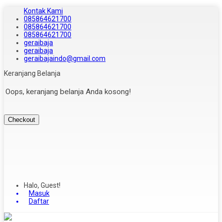
Kontak Kami
085864621700
085864621700
085864621700
geraibaja
geraibaja
geraibajaindo@gmail.com
Keranjang Belanja
Oops, keranjang belanja Anda kosong!
Checkout
Halo, Guest!
Masuk
Daftar