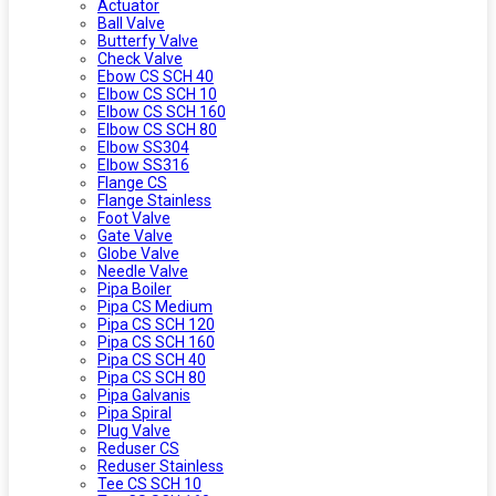
Actuator
Ball Valve
Butterfy Valve
Check Valve
Ebow CS SCH 40
Elbow CS SCH 10
Elbow CS SCH 160
Elbow CS SCH 80
Elbow SS304
Elbow SS316
Flange CS
Flange Stainless
Foot Valve
Gate Valve
Globe Valve
Needle Valve
Pipa Boiler
Pipa CS Medium
Pipa CS SCH 120
Pipa CS SCH 160
Pipa CS SCH 40
Pipa CS SCH 80
Pipa Galvanis
Pipa Spiral
Plug Valve
Reduser CS
Reduser Stainless
Tee CS SCH 10