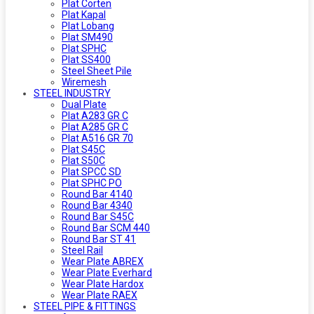
Plat Corten
Plat Kapal
Plat Lobang
Plat SM490
Plat SPHC
Plat SS400
Steel Sheet Pile
Wiremesh
STEEL INDUSTRY
Dual Plate
Plat A283 GR C
Plat A285 GR C
Plat A516 GR 70
Plat S45C
Plat S50C
Plat SPCC SD
Plat SPHC PO
Round Bar 4140
Round Bar 4340
Round Bar S45C
Round Bar SCM 440
Round Bar ST 41
Steel Rail
Wear Plate ABREX
Wear Plate Everhard
Wear Plate Hardox
Wear Plate RAEX
STEEL PIPE & FITTINGS