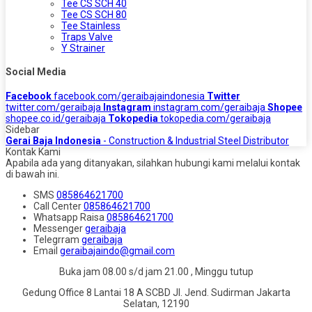
Tee CS SCH 40
Tee CS SCH 80
Tee Stainless
Traps Valve
Y Strainer
Social Media
Facebook
facebook.com/geraibajaindonesia
Twitter
twitter.com/geraibaja
Instagram
instagram.com/geraibaja
Shopee
shopee.co.id/geraibaja
Tokopedia
tokopedia.com/geraibaja
Sidebar
Gerai Baja Indonesia
- Construction & Industrial Steel Distributor
Kontak Kami
Apabila ada yang ditanyakan, silahkan hubungi kami melalui kontak
di bawah ini.
SMS
085864621700
Call Center
085864621700
Whatsapp
Raisa
085864621700
Messenger
geraibaja
Telegrram
geraibaja
Email
geraibajaindo@gmail.com
Buka jam 08.00 s/d jam 21.00 , Minggu tutup
Gedung Office 8 Lantai 18 A SCBD Jl. Jend. Sudirman Jakarta
Selatan, 12190