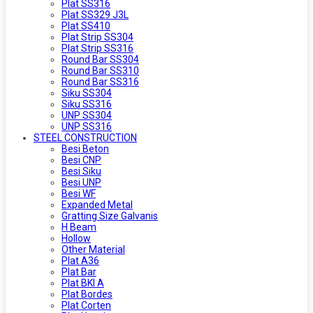
Plat SS316
Plat SS329 J3L
Plat SS410
Plat Strip SS304
Plat Strip SS316
Round Bar SS304
Round Bar SS310
Round Bar SS316
Siku SS304
Siku SS316
UNP SS304
UNP SS316
STEEL CONSTRUCTION
Besi Beton
Besi CNP
Besi Siku
Besi UNP
Besi WF
Expanded Metal
Gratting Size Galvanis
H Beam
Hollow
Other Material
Plat A36
Plat Bar
Plat BKI A
Plat Bordes
Plat Corten