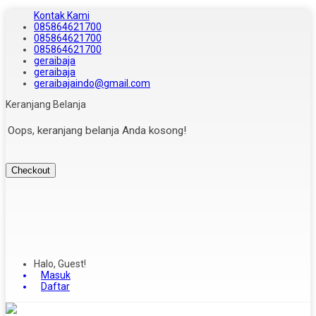
Kontak Kami
085864621700
085864621700
085864621700
geraibaja
geraibaja
geraibajaindo@gmail.com
Keranjang Belanja
Oops, keranjang belanja Anda kosong!
Checkout
Halo, Guest!
Masuk
Daftar