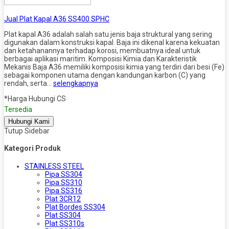
Jual Plat Kapal A36 SS400 SPHC
Plat kapal A36 adalah salah satu jenis baja struktural yang sering
digunakan dalam konstruksi kapal. Baja ini dikenal karena kekuatan
dan ketahanannya terhadap korosi, membuatnya ideal untuk
berbagai aplikasi maritim. Komposisi Kimia dan Karakteristik
Mekanis Baja A36 memiliki komposisi kimia yang terdiri dari besi (Fe)
sebagai komponen utama dengan kandungan karbon (C) yang
rendah, serta…
selengkapnya
*Harga Hubungi CS
Tersedia
Hubungi Kami
Tutup Sidebar
Kategori Produk
STAINLESS STEEL
Pipa SS304
Pipa SS310
Pipa SS316
Plat 3CR12
Plat Bordes SS304
Plat SS304
Plat SS310s