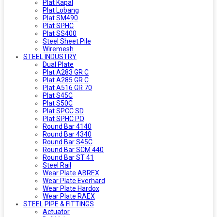
Plat Kapal
Plat Lobang
Plat SM490
Plat SPHC
Plat SS400
Steel Sheet Pile
Wiremesh
STEEL INDUSTRY
Dual Plate
Plat A283 GR C
Plat A285 GR C
Plat A516 GR 70
Plat S45C
Plat S50C
Plat SPCC SD
Plat SPHC PO
Round Bar 4140
Round Bar 4340
Round Bar S45C
Round Bar SCM 440
Round Bar ST 41
Steel Rail
Wear Plate ABREX
Wear Plate Everhard
Wear Plate Hardox
Wear Plate RAEX
STEEL PIPE & FITTINGS
Actuator