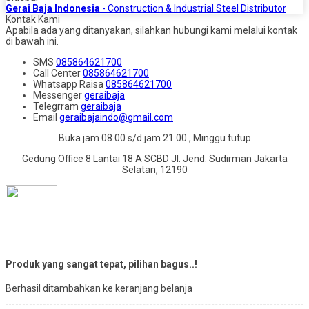
Gerai Baja Indonesia
- Construction & Industrial Steel Distributor
Kontak Kami
Apabila ada yang ditanyakan, silahkan hubungi kami melalui kontak
di bawah ini.
SMS
085864621700
Call Center
085864621700
Whatsapp
Raisa
085864621700
Messenger
geraibaja
Telegrram
geraibaja
Email
geraibajaindo@gmail.com
Buka jam 08.00 s/d jam 21.00 , Minggu tutup
Gedung Office 8 Lantai 18 A SCBD Jl. Jend. Sudirman Jakarta
Selatan, 12190
Produk yang sangat tepat, pilihan bagus..!
Berhasil ditambahkan ke keranjang belanja