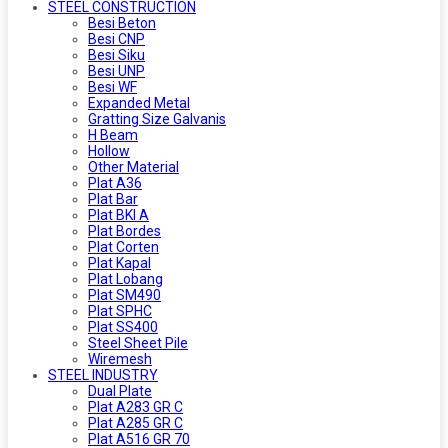
STEEL CONSTRUCTION
Besi Beton
Besi CNP
Besi Siku
Besi UNP
Besi WF
Expanded Metal
Gratting Size Galvanis
H Beam
Hollow
Other Material
Plat A36
Plat Bar
Plat BKI A
Plat Bordes
Plat Corten
Plat Kapal
Plat Lobang
Plat SM490
Plat SPHC
Plat SS400
Steel Sheet Pile
Wiremesh
STEEL INDUSTRY
Dual Plate
Plat A283 GR C
Plat A285 GR C
Plat A516 GR 70