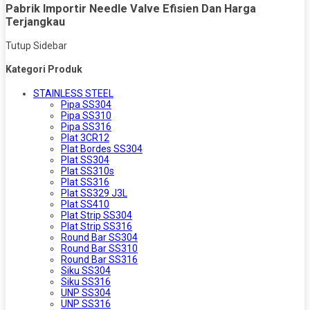
Pabrik Importir Needle Valve Efisien Dan Harga
Terjangkau
Tutup Sidebar
Kategori Produk
STAINLESS STEEL
Pipa SS304
Pipa SS310
Pipa SS316
Plat 3CR12
Plat Bordes SS304
Plat SS304
Plat SS310s
Plat SS316
Plat SS329 J3L
Plat SS410
Plat Strip SS304
Plat Strip SS316
Round Bar SS304
Round Bar SS310
Round Bar SS316
Siku SS304
Siku SS316
UNP SS304
UNP SS316