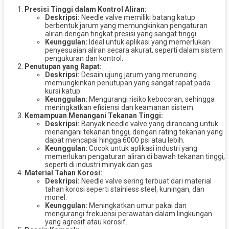
Presisi Tinggi dalam Kontrol Aliran:
Deskripsi:
Needle valve memiliki batang katup
berbentuk jarum yang memungkinkan pengaturan
aliran dengan tingkat presisi yang sangat tinggi.
Keunggulan:
Ideal untuk aplikasi yang memerlukan
penyesuaian aliran secara akurat, seperti dalam sistem
pengukuran dan kontrol.
Penutupan yang Rapat:
Deskripsi:
Desain ujung jarum yang meruncing
memungkinkan penutupan yang sangat rapat pada
kursi katup.
Keunggulan:
Mengurangi risiko kebocoran, sehingga
meningkatkan efisiensi dan keamanan sistem.
Kemampuan Menangani Tekanan Tinggi:
Deskripsi:
Banyak needle valve yang dirancang untuk
menangani tekanan tinggi, dengan rating tekanan yang
dapat mencapai hingga 6000 psi atau lebih.
Keunggulan:
Cocok untuk aplikasi industri yang
memerlukan pengaturan aliran di bawah tekanan tinggi,
seperti di industri minyak dan gas.
Material Tahan Korosi:
Deskripsi:
Needle valve sering terbuat dari material
tahan korosi seperti stainless steel, kuningan, dan
monel.
Keunggulan:
Meningkatkan umur pakai dan
mengurangi frekuensi perawatan dalam lingkungan
yang agresif atau korosif.