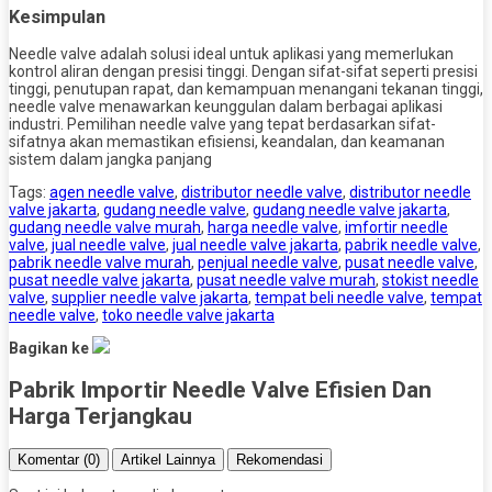
Kesimpulan
Needle valve adalah solusi ideal untuk aplikasi yang memerlukan
kontrol aliran dengan presisi tinggi. Dengan sifat-sifat seperti presisi
tinggi, penutupan rapat, dan kemampuan menangani tekanan tinggi,
needle valve menawarkan keunggulan dalam berbagai aplikasi
industri. Pemilihan needle valve yang tepat berdasarkan sifat-
sifatnya akan memastikan efisiensi, keandalan, dan keamanan
sistem dalam jangka panjang
Tags:
agen needle valve
,
distributor needle valve
,
distributor needle
valve jakarta
,
gudang needle valve
,
gudang needle valve jakarta
,
gudang needle valve murah
,
harga needle valve
,
imfortir needle
valve
,
jual needle valve
,
jual needle valve jakarta
,
pabrik needle valve
,
pabrik needle valve murah
,
penjual needle valve
,
pusat needle valve
,
pusat needle valve jakarta
,
pusat needle valve murah
,
stokist needle
valve
,
supplier needle valve jakarta
,
tempat beli needle valve
,
tempat
needle valve
,
toko needle valve jakarta
Bagikan ke
Pabrik Importir Needle Valve Efisien Dan
Harga Terjangkau
Komentar (0)
Artikel Lainnya
Rekomendasi