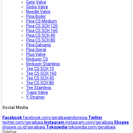
Gate Valve
Globe Valve
Needle Valve
Pipa Boiler
Pipa CS Medium
Pipa CS SCH 120
Pipa CS SCH 160
Pipa CS SCH 40
Pipa CS SCH 80
Pipa Galvanis
Pipa Spiral
Plug Valve
Reduser CS
Reduser Stainless
Tee CS SCH 10
Tee CS SCH 160
Tee CS SCH 40
Tee CS SCH 80
Tee Stainless
Traps Valve
Y Strainer
Social Media
Facebook
facebook.com/geraibajaindonesia
Twitter
twitter.com/geraibaja
Instagram
instagram.com/geraibaja
Shopee
shopee.co.id/geraibaja
Tokopedia
tokopedia.com/geraibaja
Sidebar