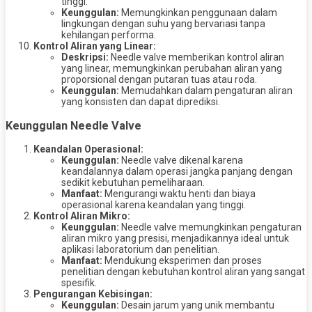
tinggi.
Keunggulan:
Memungkinkan penggunaan dalam
lingkungan dengan suhu yang bervariasi tanpa
kehilangan performa.
Kontrol Aliran yang Linear:
Deskripsi:
Needle valve memberikan kontrol aliran
yang linear, memungkinkan perubahan aliran yang
proporsional dengan putaran tuas atau roda.
Keunggulan:
Memudahkan dalam pengaturan aliran
yang konsisten dan dapat diprediksi.
Keunggulan Needle Valve
Keandalan Operasional:
Keunggulan:
Needle valve dikenal karena
keandalannya dalam operasi jangka panjang dengan
sedikit kebutuhan pemeliharaan.
Manfaat:
Mengurangi waktu henti dan biaya
operasional karena keandalan yang tinggi.
Kontrol Aliran Mikro:
Keunggulan:
Needle valve memungkinkan pengaturan
aliran mikro yang presisi, menjadikannya ideal untuk
aplikasi laboratorium dan penelitian.
Manfaat:
Mendukung eksperimen dan proses
penelitian dengan kebutuhan kontrol aliran yang sangat
spesifik.
Pengurangan Kebisingan:
Keunggulan:
Desain jarum yang unik membantu