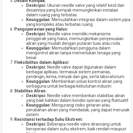
Desain Kompak:
Deskripsi:
Ukuran needle valve yang relatif kecil dan
desainnya yang kompak memungkinkan instalasi
dalam ruang yang terbatas.
Keunggulan:
Memudahkan integrasi dalam sistem pipa
yang kompleks atau terbatas ruang.
Pengoperasian yang Halus:
Deskripsi:
Needle valve memiliki mekanisme
penggerak yang halus, memungkinkan penyesuaian
aliran yang mudah dengan putaran tuas atau roda.
Keunggulan:
Memudahkan pengguna dalam
mengontrol aliran tanpa memerlukan tenaga yang
besar.
Fleksibilitas dalam Aplikasi:
Deskripsi:
Needle valve dapat digunakan dalam
berbagai aplikasi, termasuk sistem pemanas,
pendingin, kimia, minyak dan gas, serta laboratorium.
Keunggulan:
Memberikan solusi kontrol aliran yang
serbaguna untuk berbagai kebutuhan industri.
Stabilitas Aliran:
Deskripsi:
Needle valve memberikan stabilitas aliran
yang baik bahkan dalam kondisi operasi yang fluktuatif.
Keunggulan:
Mengurangi risiko getaran atau
perubahan aliran yang mendadak, yang dapat merusak
sistem.
Resistansi terhadap Suhu Ekstrem:
Deskripsi:
Beberapa needle valve dirancang untuk
beroperasi dalam suhu ekstrem, baik rendah maupun