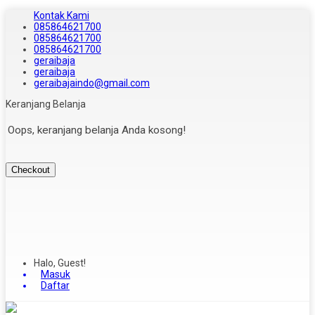
Kontak Kami
085864621700
085864621700
085864621700
geraibaja
geraibaja
geraibajaindo@gmail.com
Keranjang Belanja
Oops, keranjang belanja Anda kosong!
Checkout
Halo, Guest!
Masuk
Daftar