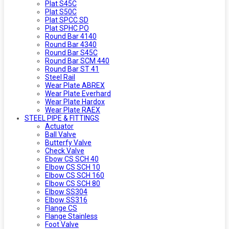
Plat S45C
Plat S50C
Plat SPCC SD
Plat SPHC PO
Round Bar 4140
Round Bar 4340
Round Bar S45C
Round Bar SCM 440
Round Bar ST 41
Steel Rail
Wear Plate ABREX
Wear Plate Everhard
Wear Plate Hardox
Wear Plate RAEX
STEEL PIPE & FITTINGS
Actuator
Ball Valve
Butterfy Valve
Check Valve
Ebow CS SCH 40
Elbow CS SCH 10
Elbow CS SCH 160
Elbow CS SCH 80
Elbow SS304
Elbow SS316
Flange CS
Flange Stainless
Foot Valve