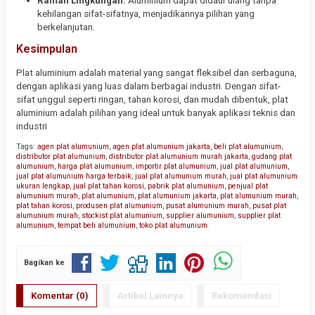
Ramah Lingkungan:
Aluminium dapat didaur ulang tanpa
kehilangan sifat-sifatnya, menjadikannya pilihan yang
berkelanjutan.
Kesimpulan
Plat aluminium adalah material yang sangat fleksibel dan serbaguna,
dengan aplikasi yang luas dalam berbagai industri. Dengan sifat-
sifat unggul seperti ringan, tahan korosi, dan mudah dibentuk, plat
aluminium adalah pilihan yang ideal untuk banyak aplikasi teknis dan
industri
Tags:
agen plat alumunium
,
agen plat alumunium jakarta
,
beli plat alumunium
,
distributor plat alumunium
,
distributor plat alumunium murah jakarta
,
gudang plat
alumunium
,
harga plat alumunium
,
importir plat alumunium
,
jual plat alumunium
,
jual plat alumunium harga terbaik
,
jual plat alumunium murah
,
jual plat alumunium
ukuran lengkap
,
jual plat tahan korosi
,
pabrik plat alumunium
,
penjual plat
alumunium murah
,
plat alumunium
,
plat alumunium jakarta
,
plat alumunium murah
,
plat tahan korosi
,
produsen plat alumunium
,
pusat alumunium murah
,
pusat plat
alumunium murah
,
stockist plat alumunium
,
supplier alumunium
,
supplier plat
alumunium
,
tempat beli alumunium
,
toko plat alumunium
Bagikan ke
Komentar (0)
Artikel Lainnya
Rekomendasi