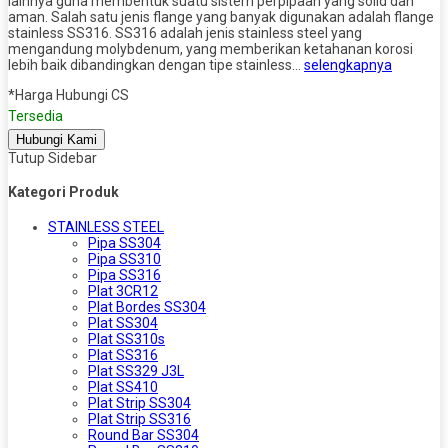
lainnya guna membentuk suatu sistem perpipaan yang solid dan
aman. Salah satu jenis flange yang banyak digunakan adalah flange
stainless SS316. SS316 adalah jenis stainless steel yang
mengandung molybdenum, yang memberikan ketahanan korosi
lebih baik dibandingkan dengan tipe stainless…
selengkapnya
*Harga Hubungi CS
Tersedia
Hubungi Kami
Tutup Sidebar
Kategori Produk
STAINLESS STEEL
Pipa SS304
Pipa SS310
Pipa SS316
Plat 3CR12
Plat Bordes SS304
Plat SS304
Plat SS310s
Plat SS316
Plat SS329 J3L
Plat SS410
Plat Strip SS304
Plat Strip SS316
Round Bar SS304