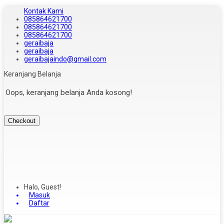
Kontak Kami
085864621700
085864621700
085864621700
geraibaja
geraibaja
geraibajaindo@gmail.com
Keranjang Belanja
Oops, keranjang belanja Anda kosong!
Checkout
Halo, Guest!
Masuk
Daftar