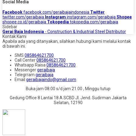
Social Media
Facebook
facebook.com/geraibajaindonesia
Twitter
twitter.com/geraibaja
Instagram
instagram.com/geraibaja
Shopee
shopee.co.id/geraibaja
Tokopedia
tokopedia.com/geraibaja
Sidebar
Gerai Baja Indonesia
- Construction & Industrial Steel Distributor
Kontak Kami
Apabila ada yang ditanyakan, silahkan hubungi kami melalui kontak
di bawah ini.
SMS
085864621700
Call Center
085864621700
Whatsapp
Raisa
085864621700
Messenger
geraibaja
Telegrram
geraibaja
Email
geraibajaindo@gmail.com
Buka jam 08.00 s/d jam 21.00 , Minggu tutup
Gedung Office 8 Lantai 18 A SCBD Jl. Jend. Sudirman Jakarta
Selatan, 12190