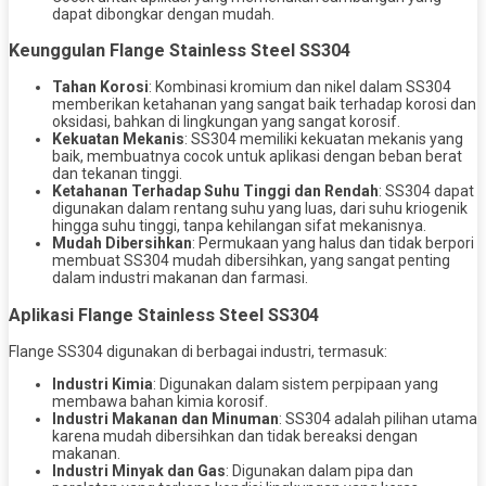
dapat dibongkar dengan mudah.
Keunggulan Flange Stainless Steel SS304
Tahan Korosi
: Kombinasi kromium dan nikel dalam SS304
memberikan ketahanan yang sangat baik terhadap korosi dan
oksidasi, bahkan di lingkungan yang sangat korosif.
Kekuatan Mekanis
: SS304 memiliki kekuatan mekanis yang
baik, membuatnya cocok untuk aplikasi dengan beban berat
dan tekanan tinggi.
Ketahanan Terhadap Suhu Tinggi dan Rendah
: SS304 dapat
digunakan dalam rentang suhu yang luas, dari suhu kriogenik
hingga suhu tinggi, tanpa kehilangan sifat mekanisnya.
Mudah Dibersihkan
: Permukaan yang halus dan tidak berpori
membuat SS304 mudah dibersihkan, yang sangat penting
dalam industri makanan dan farmasi.
Aplikasi Flange Stainless Steel SS304
Flange SS304 digunakan di berbagai industri, termasuk:
Industri Kimia
: Digunakan dalam sistem perpipaan yang
membawa bahan kimia korosif.
Industri Makanan dan Minuman
: SS304 adalah pilihan utama
karena mudah dibersihkan dan tidak bereaksi dengan
makanan.
Industri Minyak dan Gas
: Digunakan dalam pipa dan