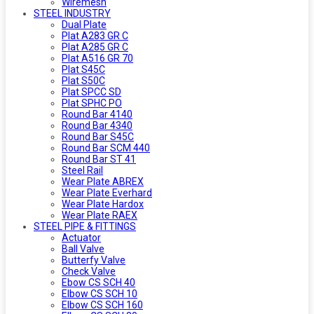
Wiremesh
STEEL INDUSTRY
Dual Plate
Plat A283 GR C
Plat A285 GR C
Plat A516 GR 70
Plat S45C
Plat S50C
Plat SPCC SD
Plat SPHC PO
Round Bar 4140
Round Bar 4340
Round Bar S45C
Round Bar SCM 440
Round Bar ST 41
Steel Rail
Wear Plate ABREX
Wear Plate Everhard
Wear Plate Hardox
Wear Plate RAEX
STEEL PIPE & FITTINGS
Actuator
Ball Valve
Butterfy Valve
Check Valve
Ebow CS SCH 40
Elbow CS SCH 10
Elbow CS SCH 160