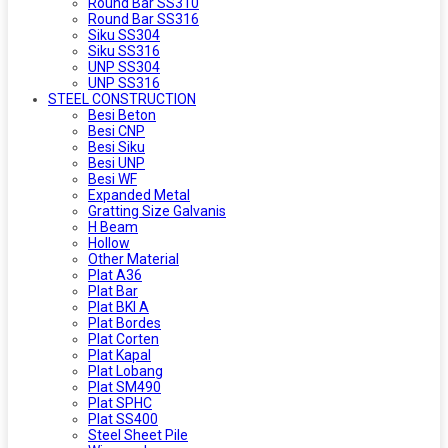
Round Bar SS310
Round Bar SS316
Siku SS304
Siku SS316
UNP SS304
UNP SS316
STEEL CONSTRUCTION
Besi Beton
Besi CNP
Besi Siku
Besi UNP
Besi WF
Expanded Metal
Gratting Size Galvanis
H Beam
Hollow
Other Material
Plat A36
Plat Bar
Plat BKI A
Plat Bordes
Plat Corten
Plat Kapal
Plat Lobang
Plat SM490
Plat SPHC
Plat SS400
Steel Sheet Pile