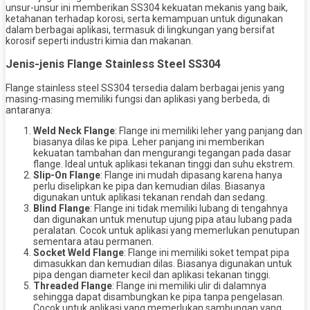
unsur-unsur ini memberikan SS304 kekuatan mekanis yang baik,
ketahanan terhadap korosi, serta kemampuan untuk digunakan
dalam berbagai aplikasi, termasuk di lingkungan yang bersifat
korosif seperti industri kimia dan makanan.
Jenis-jenis Flange Stainless Steel SS304
Flange stainless steel SS304 tersedia dalam berbagai jenis yang
masing-masing memiliki fungsi dan aplikasi yang berbeda, di
antaranya:
Weld Neck Flange
: Flange ini memiliki leher yang panjang dan
biasanya dilas ke pipa. Leher panjang ini memberikan
kekuatan tambahan dan mengurangi tegangan pada dasar
flange. Ideal untuk aplikasi tekanan tinggi dan suhu ekstrem.
Slip-On Flange
: Flange ini mudah dipasang karena hanya
perlu diselipkan ke pipa dan kemudian dilas. Biasanya
digunakan untuk aplikasi tekanan rendah dan sedang.
Blind Flange
: Flange ini tidak memiliki lubang di tengahnya
dan digunakan untuk menutup ujung pipa atau lubang pada
peralatan. Cocok untuk aplikasi yang memerlukan penutupan
sementara atau permanen.
Socket Weld Flange
: Flange ini memiliki soket tempat pipa
dimasukkan dan kemudian dilas. Biasanya digunakan untuk
pipa dengan diameter kecil dan aplikasi tekanan tinggi.
Threaded Flange
: Flange ini memiliki ulir di dalamnya
sehingga dapat disambungkan ke pipa tanpa pengelasan.
Cocok untuk aplikasi yang memerlukan sambungan yang