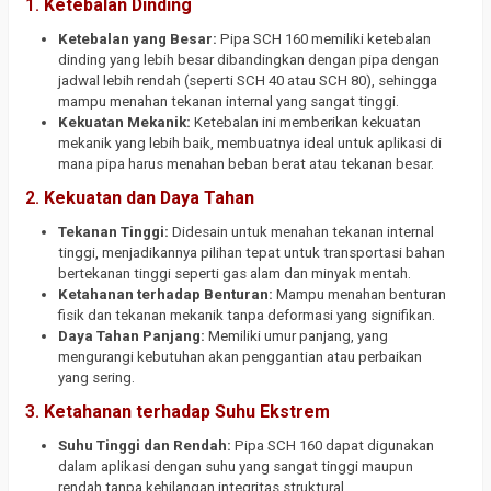
1.
Ketebalan Dinding
Ketebalan yang Besar:
Pipa SCH 160 memiliki ketebalan
dinding yang lebih besar dibandingkan dengan pipa dengan
jadwal lebih rendah (seperti SCH 40 atau SCH 80), sehingga
mampu menahan tekanan internal yang sangat tinggi.
Kekuatan Mekanik:
Ketebalan ini memberikan kekuatan
mekanik yang lebih baik, membuatnya ideal untuk aplikasi di
mana pipa harus menahan beban berat atau tekanan besar.
2.
Kekuatan dan Daya Tahan
Tekanan Tinggi:
Didesain untuk menahan tekanan internal
tinggi, menjadikannya pilihan tepat untuk transportasi bahan
bertekanan tinggi seperti gas alam dan minyak mentah.
Ketahanan terhadap Benturan:
Mampu menahan benturan
fisik dan tekanan mekanik tanpa deformasi yang signifikan.
Daya Tahan Panjang:
Memiliki umur panjang, yang
mengurangi kebutuhan akan penggantian atau perbaikan
yang sering.
3.
Ketahanan terhadap Suhu Ekstrem
Suhu Tinggi dan Rendah:
Pipa SCH 160 dapat digunakan
dalam aplikasi dengan suhu yang sangat tinggi maupun
rendah tanpa kehilangan integritas struktural.