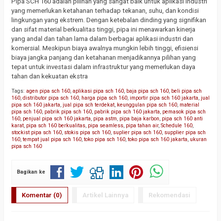
Pipa SCH 160 adalah pilihan yang sangat baik untuk aplikasi industri
yang memerlukan ketahanan terhadap tekanan, suhu, dan kondisi
lingkungan yang ekstrem. Dengan ketebalan dinding yang signifikan
dan sifat material berkualitas tinggi, pipa ini menawarkan kinerja
yang andal dan tahan lama dalam berbagai aplikasi industri dan
komersial. Meskipun biaya awalnya mungkin lebih tinggi, efisiensi
biaya jangka panjang dan ketahanan menjadikannya pilihan yang
tepat untuk investasi dalam infrastruktur yang memerlukan daya
tahan dan kekuatan ekstra
Tags:
agen pipa sch 160
,
aplikasi pipa sch 160
,
baja pipa sch 160
,
beli pipa sch
160
,
distributor pipa sch 160
,
harga pipa sch 160
,
importir pipa sch 160 jakarta
,
jual
pipa sch 160 jakarta
,
jual pipa sch terdekat
,
keunggulan pipa sch 160
,
material
pipa sch 160
,
pabrik pipa sch 160
,
pabrik pipa sch 160 jakarta
,
pemasok pipa sch
160
,
penjual pipa sch 160 jakarta
,
pipa astm
,
pipa baja karbon
,
pipa sch 160 anti
karat
,
pipa sch 160 berkualitas
,
pipa seamless
,
pipa tahan air
,
Schedule 160
,
stockist pipa sch 160
,
stokis pipa sch 160
,
suplier pipa sch 160
,
supplier pipa sch
160
,
tempat jual pipa sch 160
,
toko pipa sch 160
,
toko pipa sch 160 jakarta
,
ukuran
pipa sch 160
Bagikan ke
Komentar (0)
Artikel Lainnya
Rekomendasi