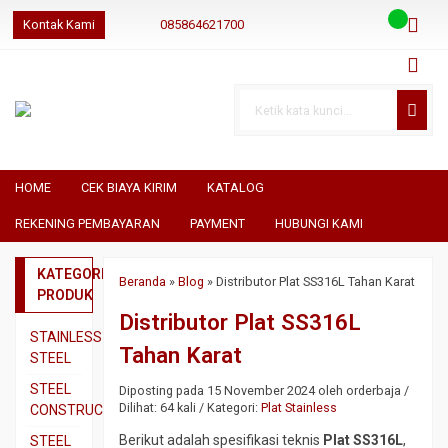
Kontak Kami
085864621700
085864621700
085864621700
geraibaja
geraibaja
geraibajaindo@gmail.com
HOME
CEK BIAYA KIRIM
KATALOG
REKENING PEMBAYARAN
PAYMENT
HUBUNGI KAMI
KATEGORI
Beranda
»
Blog
»
Distributor Plat SS316L Tahan Karat
PRODUK
Distributor Plat SS316L
STAINLESS
Tahan Karat
STEEL
Pipa
STEEL
Diposting pada 15 November 2024 oleh orderbaja /
SS304
Dilihat: 64 kali / Kategori:
Plat Stainless
CONSTRUCTION
Pipa
Besi
Berikut adalah spesifikasi teknis
Plat SS316L
,
STEEL