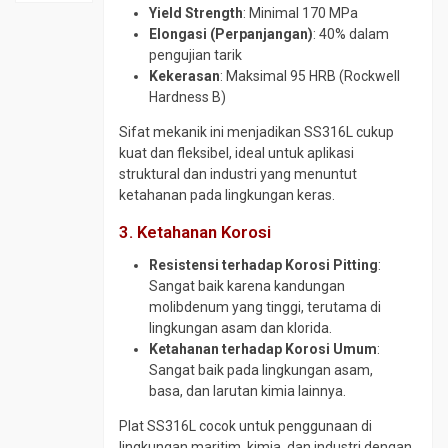
SS410
tokopedia.com/geraibaja
Material
Yield Strength
: Minimal 170 MPa
Plat
Elbow
Plat
Elongasi (Perpanjangan)
: 40% dalam
SPCC
Plat
CS
Strip
pengujian tarik
SD
A36
SCH
SS304
Kekerasan
: Maksimal 95 HRB (Rockwell
Plat
Plat
160
Hardness B)
Plat
SPHC
Bar
Elbow
Strip
PO
Sifat mekanik ini menjadikan SS316L cukup
Plat
CS
SS316
kuat dan fleksibel, ideal untuk aplikasi
Round
BKI
SCH
Round
struktural dan industri yang menuntut
Bar
A
80
Bar
ketahanan pada lingkungan keras.
4140
Plat
Elbow
SS304
3. Ketahanan Korosi
Round
Bordes
SS304
Round
Bar
Plat
Elbow
Bar
Resistensi terhadap Korosi Pitting
:
4340
Corten
SS316
SS310
Sangat baik karena kandungan
Round
molibdenum yang tinggi, terutama di
Plat
Flange
Round
Bar
lingkungan asam dan klorida.
Kapal
CS
Bar
S45C
Ketahanan terhadap Korosi Umum
:
SS316
Plat
Flange
Sangat baik pada lingkungan asam,
Round
Lobang
Stainless
Siku
basa, dan larutan kimia lainnya.
Bar
SS304
Plat
Foot
SCM
Plat SS316L cocok untuk penggunaan di
SM490
Valve
Siku
440
lingkungan maritim, kimia, dan industri dengan