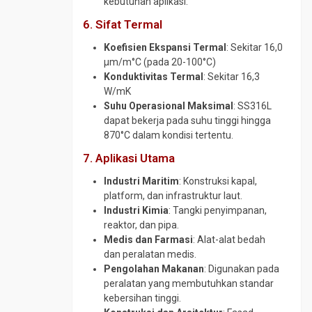
kebutuhan aplikasi.
Pipa
6. Sifat Termal
CS
SCH
Koefisien Ekspansi Termal
: Sekitar 16,0
40
µm/m°C (pada 20-100°C)
Konduktivitas Termal
: Sekitar 16,3
Pipa
W/mK
CS
Suhu Operasional Maksimal
: SS316L
SCH
dapat bekerja pada suhu tinggi hingga
80
870°C dalam kondisi tertentu.
Pipa
7. Aplikasi Utama
Galvanis
Pipa
Industri Maritim
: Konstruksi kapal,
Spiral
platform, dan infrastruktur laut.
Industri Kimia
: Tangki penyimpanan,
Plug
reaktor, dan pipa.
Valve
Medis dan Farmasi
: Alat-alat bedah
Reduser
dan peralatan medis.
CS
Pengolahan Makanan
: Digunakan pada
Reduser
peralatan yang membutuhkan standar
Stainless
kebersihan tinggi.