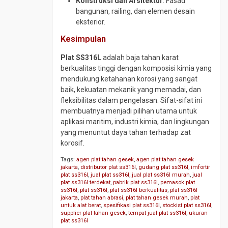
Konstruksi dan Arsitektur
: Fasad
Tee
bangunan, railing, dan elemen desain
CS
eksterior.
SCH
10
Kesimpulan
Tee
Plat SS316L
adalah baja tahan karat
CS
berkualitas tinggi dengan komposisi kimia yang
SCH
mendukung ketahanan korosi yang sangat
160
baik, kekuatan mekanik yang memadai, dan
Tee
fleksibilitas dalam pengelasan. Sifat-sifat ini
CS
membuatnya menjadi pilihan utama untuk
SCH
aplikasi maritim, industri kimia, dan lingkungan
40
yang menuntut daya tahan terhadap zat
korosif.
Tee
CS
Tags:
agen plat tahan gesek
,
agen plat tahan gesek
SCH
jakarta
,
distributor plat ss316l
,
gudang plat ss316l
,
imfortir
plat ss316l
,
jual plat ss316l
,
jual plat ss316l murah
,
jual
80
plat ss316l terdekat
,
pabrik plat ss316l
,
pemasok plat
ss316l
,
plat ss316l
,
plat ss316l berkualitas
,
plat ss316l
Tee
jakarta
,
plat tahan abrasi
,
plat tahan gesek murah
,
plat
Stainless
untuk alat berat
,
spesifikasi plat ss316l
,
stockist plat ss316l
,
supplier plat tahan gesek
,
tempat jual plat ss316l
,
ukuran
Traps
plat ss316l
Valve