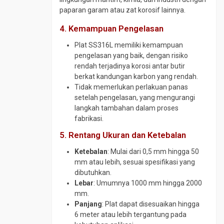
SS316
Plat
Gate
Round
paparan garam atau zat korosif lainnya.
SPHC
Valve
UNP
Bar
4. Kemampuan Pengelasan
SS304
ST
Plat
Globe
41
SS400
Valve
UNP
Plat SS316L memiliki kemampuan
SS316
Steel
pengelasan yang baik, dengan risiko
Steel
Needle
Rail
rendah terjadinya korosi antar butir
Sheet
Valve
berkat kandungan karbon yang rendah.
Pile
Wear
Pipa
Tidak memerlukan perlakuan panas
Plate
Wiremesh
Boiler
setelah pengelasan, yang mengurangi
ABREX
Pipa
langkah tambahan dalam proses
Wear
CS
fabrikasi.
Plate
Medium
5. Rentang Ukuran dan Ketebalan
Everhard
Pipa
Wear
Ketebalan
: Mulai dari 0,5 mm hingga 50
CS
Plate
mm atau lebih, sesuai spesifikasi yang
SCH
Hardox
dibutuhkan.
120
Lebar
: Umumnya 1000 mm hingga 2000
Wear
Pipa
mm.
Plate
CS
Panjang
: Plat dapat disesuaikan hingga
RAEX
SCH
6 meter atau lebih tergantung pada
160