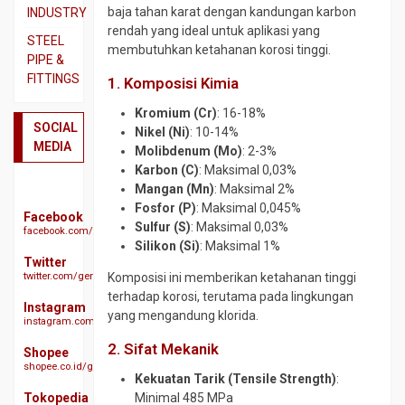
SS310
Beton
baja tahan karat dengan kandungan karbon
INDUSTRY
rendah yang ideal untuk aplikasi yang
Pipa
Besi
Dual
STEEL
membutuhkan ketahanan korosi tinggi.
SS316
CNP
Plate
PIPE &
FITTINGS
Plat
Besi
1. Komposisi Kimia
Plat
3CR12
Siku
A283
Actuator
Kromium (Cr)
: 16-18%
GR
Plat
Besi
SOCIAL
Ball
Nikel (Ni)
: 10-14%
C
Bordes
UNP
MEDIA
Valve
Molibdenum (Mo)
: 2-3%
SS304
Plat
Karbon (C)
: Maksimal 0,03%
Besi
Butterfy
A285
Plat
Mangan (Mn)
: Maksimal 2%
WF
Valve
GR
SS304
Fosfor (P)
: Maksimal 0,045%
Expanded
Facebook
Check
C
Sulfur (S)
: Maksimal 0,03%
facebook.com/geraibajaindonesia
Plat
Metal
Valve
Silikon (Si)
: Maksimal 1%
Plat
SS310s
Gratting
Twitter
Ebow
A516
twitter.com/geraibaja
Komposisi ini memberikan ketahanan tinggi
Plat
Size
CS
GR
terhadap korosi, terutama pada lingkungan
SS316
Galvanis
SCH
70
Instagram
yang mengandung klorida.
40
instagram.com/geraibaja
Plat
H
Plat
SS329
Beam
2. Sifat Mekanik
Elbow
S45C
Shopee
J3L
CS
shopee.co.id/geraibaja
Hollow
Plat
Kekuatan Tarik (Tensile Strength)
:
SCH
Plat
S50C
Other
Tokopedia
Minimal 485 MPa
10