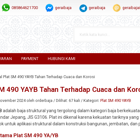
085864621700
geraibaja
geraibaja
geraibaj
YARAN
PAYMENT
HUBUNGI KAMI
al Plat SM 490 YAYB Tahan Terhadap Cuaca dan Korosi
SM 490 YAYB Tahan Terhadap Cuaca dan Kor
vember 2024 oleh orderbaja / Dilihat: 67 kali / Kategori:
Plat SM 490 YAYB
B
adalah baja struktural yang tergolong dalam kategori baja berkekuatan 
ndar Jepang, JIS G3106. Plat ini dikenal karena kekuatan tariknya yang
 untuk aplikasi struktural dalam konstruksi bangunan, jembatan, dan
 Utama Plat SM 490 YA/YB