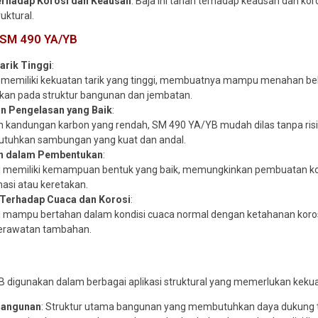
erhadap Korosi dan Keausan
: Baja ini tahan terhadap keausan dan ko
ruktural.
t SM 490 YA/YB
arik Tinggi
:
ni memiliki kekuatan tarik yang tinggi, membuatnya mampu menahan beb
ukan pada struktur bangunan dan jembatan.
 Pengelasan yang Baik
:
 kandungan karbon yang rendah, SM 490 YA/YB mudah dilas tanpa risiko
uhkan sambungan yang kuat dan andal.
 dalam Pembentukan
:
ni memiliki kemampuan bentuk yang baik, memungkinkan pembuatan ko
asi atau keretakan.
Terhadap Cuaca dan Korosi
:
ni mampu bertahan dalam kondisi cuaca normal dengan ketahanan korosi
erawatan tambahan.
a
 digunakan dalam berbagai aplikasi struktural yang memerlukan kekua
Bangunan
: Struktur utama bangunan yang membutuhkan daya dukung tin