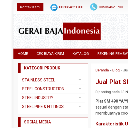
Kontak Kami
085864621700
085864621700
HOME
CEK BIAYA KIRIM
KATALOG
REKENING PEMBA
KATEGORI PRODUK
Beranda
»
Blog
»
Ju
STAINLESS STEEL
Jual Plat 
Pipa SS304
STEEL CONSTRUCTION
Diposting pada 13 No
Pipa SS310
Besi Beton
STEEL INDUSTRY
Plat SM 490 YA/Y
Pipa SS316
Besi CNP
Dual Plate
STEEL PIPE & FITTINGS
sesuai dengan sta
Plat 3CR12
Besi Siku
membuatnya cocok
Plat A283 GR C
Actuator
Plat Bordes SS304
Besi UNP
SOCIAL MEDIA
Plat A285 GR C
Ball Valve
Karakteristik