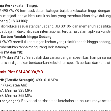
aja Berkekuatan Tinggi
:
M 490 YA/YB termasuk dalam kategori baja berkekuatan tinggi, dengan k
 Ini menjadikannya ideal untuk aplikasi yang membutuhkan daya dukung 
pang (JIS G3106)
:
ni diproduksi sesuai standar Jepang, JIS G3106, dan memenuhi spesifika
 baja ini diakui di pasar internasional, terutama dalam aplikasi konstr
 Karbon Rendah hingga Sedang
:
 YA/YB memiliki kandungan karbon yang relatif rendah hingga seda
mbentukan tanpa mengurangi kekuatannya.
ri (YA dan YB)
:
 YA dan SM 490 YB adalah dua variasi dengan spesifikasi hampir sama, 
jenis ini digunakan berdasarkan kebutuhan spesifik aplikasi dan kondisi
knis Plat SM 490 YA/YB
ik (Tensile Strength)
: 490–610 MPa
th (Kekuatan Alir)
:
YA: Minimal 325 MPa
YB: Minimal 365 MPa
erpanjangan)
: Bervariasi berdasarkan ketebalan, tetapi umumnya seki