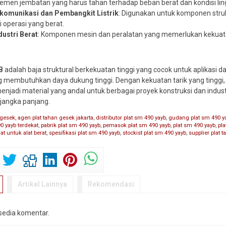
Elemen jembatan yang harus tahan terhadap beban berat dan kondisi li
komunikasi dan Pembangkit Listrik
: Digunakan untuk komponen str
 operasi yang berat.
dustri Berat
: Komponen mesin dan peralatan yang memerlukan kekuat
B
adalah baja struktural berkekuatan tinggi yang cocok untuk aplikasi 
ng membutuhkan daya dukung tinggi. Dengan kekuatan tarik yang tingg
menjadi material yang andal untuk berbagai proyek konstruksi dan indus
jangka panjang.
 gesek
,
agen plat tahan gesek jakarta
,
distributor plat sm 490 yayb
,
gudang plat sm 490 y
90 yayb terdekat
,
pabrik plat sm 490 yayb
,
pemasok plat sm 490 yayb
,
plat sm 490 yayb
,
pla
lat untuk alat berat
,
spesifikasi plat sm 490 yayb
,
stockist plat sm 490 yayb
,
supplier plat 
Artikel Lainnya
Rekomendasi
rsedia komentar.