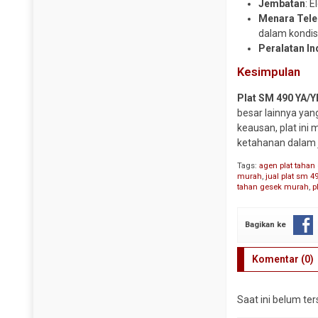
Jembatan
: 
Y Strainer
Menara Tele
dalam kondisi
Peralatan In
Kesimpulan
Plat SM 490 YA/Y
besar lainnya ya
keausan, plat ini 
ketahanan dalam 
Tags:
agen plat tahan
murah
,
jual plat sm 4
tahan gesek murah
,
p
Bagikan ke
Komentar (0)
Saat ini belum te