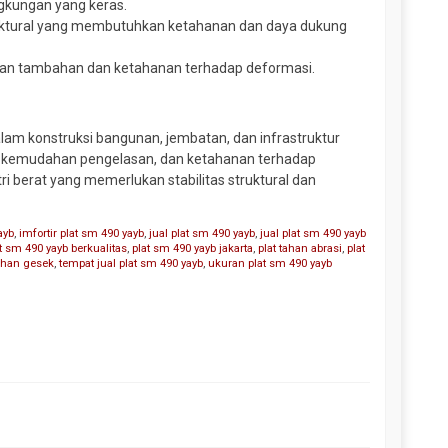
ngkungan yang keras.
uktural yang membutuhkan ketahanan dan daya dukung
an tambahan dan ketahanan terhadap deformasi.
dalam konstruksi bangunan, jembatan, dan infrastruktur
i, kemudahan pengelasan, dan ketahanan terhadap
tri berat yang memerlukan stabilitas struktural dan
ayb
,
imfortir plat sm 490 yayb
,
jual plat sm 490 yayb
,
jual plat sm 490 yayb
t sm 490 yayb berkualitas
,
plat sm 490 yayb jakarta
,
plat tahan abrasi
,
plat
tahan gesek
,
tempat jual plat sm 490 yayb
,
ukuran plat sm 490 yayb