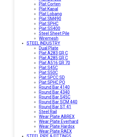
Plat Corten
Plat Kapal
Plat Lobang
Plat SM490
Plat SPHC
Plat SS400
Steel Sheet Pile
Wiremesh
STEEL INDUSTRY
Dual Plate
Plat A283 GR C
Plat A285 GR C
Plat A516 GR 70
Plat S45C
Plat S50C
Plat SPCC SD
Plat SPHC PO
Round Bar 4140
Round Bar 4340
Round Bar S45C
Round Bar SCM 440
Round Bar ST 41
Steel Rail
Wear Plate ABREX
Wear Plate Everhard
Wear Plate Hardox
Wear Plate RAEX
STEEL PIPE & FITTINGS