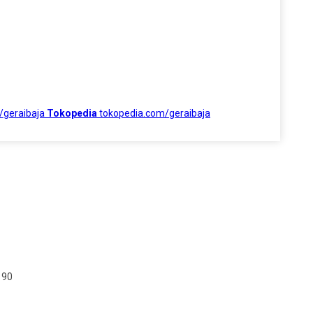
/geraibaja
Tokopedia
tokopedia.com/geraibaja
190