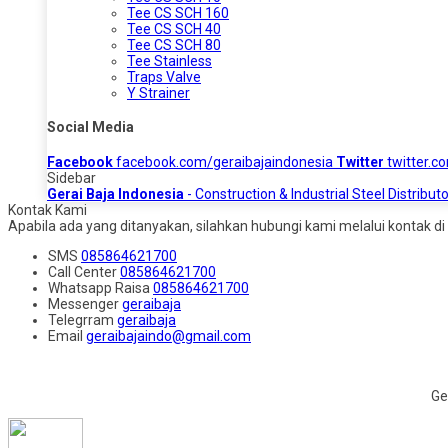
Tee CS SCH 160
Tee CS SCH 40
Tee CS SCH 80
Tee Stainless
Traps Valve
Y Strainer
Social Media
Facebook
facebook.com/geraibajaindonesia
Twitter
twitter.c
Sidebar
Gerai Baja Indonesia
- Construction & Industrial Steel Distributo
Kontak Kami
Apabila ada yang ditanyakan, silahkan hubungi kami melalui kontak di 
SMS
085864621700
Call Center
085864621700
Whatsapp
Raisa
085864621700
Messenger
geraibaja
Telegrram
geraibaja
Email
geraibajaindo@gmail.com
Ge