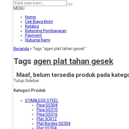
MENU
Home
Cek Biaya Kirim
Katalog
Rekening Pembayaran
Payment
Hubungi Kami
Beranda
»
Tags "agen plat tahan gesek"
Tags
agen plat tahan gesek
Maaf, belum tersedia produk pada kategor
Tutup Sidebar
Kategori Produk
STAINLESS STEEL
Pipa SS304
Pipa SS310
Pipa SS316
Plat 3CR12
Plat Bordes SS304
Plat SS304