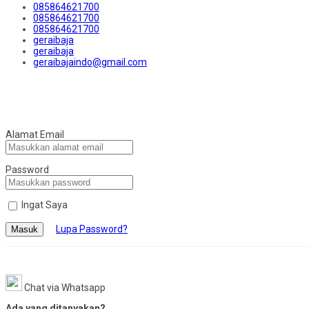
085864621700
085864621700
085864621700
geraibaja
geraibaja
geraibajaindo@gmail.com
Alamat Email
Password
Ingat Saya
Lupa Password?
Masuk
Chat via Whatsapp
Ada yang ditanyakan?