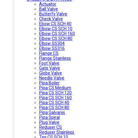
Actuator
Ball Valve
Butterfy Valve
Check Valve
Ebow CS SCH 40
Elbow CS SCH 10
Elbow CS SCH 160
Elbow CS SCH 80
Elbow SS304
Elbow SS316
Flange CS
Flange Stainless
Foot Valve
Gate Valve
Globe Valve
Needle Valve
Pipa Boiler
Pipa CS Medium
Pipa CS SCH 120
Pipa CS SCH 160
Pipa CS SCH 40
Pipa CS SCH 80
Pipa Galvanis
Pipa Spiral
Plug Valve
Reduser CS
Reduser Stainless
Tee CS SCH 10