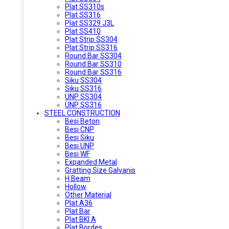
Plat SS310s
Plat SS316
Plat SS329 J3L
Plat SS410
Plat Strip SS304
Plat Strip SS316
Round Bar SS304
Round Bar SS310
Round Bar SS316
Siku SS304
Siku SS316
UNP SS304
UNP SS316
STEEL CONSTRUCTION
Besi Beton
Besi CNP
Besi Siku
Besi UNP
Besi WF
Expanded Metal
Gratting Size Galvanis
H Beam
Hollow
Other Material
Plat A36
Plat Bar
Plat BKI A
Plat Bordes