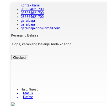
Kontak Kami
085864621700
085864621700
085864621700
geraibaja
geraibaja
geraibajaindo@gmail.com
Keranjang Belanja
Oops, keranjang belanja Anda kosong!
Checkout
Halo, Guest!
Masuk
Daftar