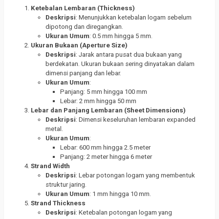
Ketebalan Lembaran (Thickness)
Deskripsi
: Menunjukkan ketebalan logam sebelum
dipotong dan diregangkan.
Ukuran Umum
: 0.5 mm hingga 5 mm.
Ukuran Bukaan (Aperture Size)
Deskripsi
: Jarak antara pusat dua bukaan yang
berdekatan. Ukuran bukaan sering dinyatakan dalam
dimensi panjang dan lebar.
Ukuran Umum
:
Panjang: 5 mm hingga 100 mm
Lebar: 2 mm hingga 50 mm
Lebar dan Panjang Lembaran (Sheet Dimensions)
Deskripsi
: Dimensi keseluruhan lembaran expanded
metal.
Ukuran Umum
:
Lebar: 600 mm hingga 2.5 meter
Panjang: 2 meter hingga 6 meter
Strand Width
Deskripsi
: Lebar potongan logam yang membentuk
struktur jaring.
Ukuran Umum
: 1 mm hingga 10 mm.
Strand Thickness
Deskripsi
: Ketebalan potongan logam yang