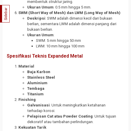
membentuk struktur jaring.
Ukuran Umum
: 0.5 mm hingga 5 mm.
Sidebar
SWM (Short Way of Mesh) dan LWM (Long Way of Mesh)
Deskripsi
: SWM adalah dimensi kecil dari bukaan
berlian, sementara LWM adalah dimensi panjang dari
bukaan berlian.
Ukuran Umum
:
SWM: 5 mm hingga 50 mm
LWM: 10 mm hingga 100 mm
Spesifikasi Teknis Expanded Metal
Material
Baja Karbon
Stainless Steel
Aluminium
Tembaga
Titanium
Finishing
Galvanisasi
: Untuk meningkatkan ketahanan
terhadap korosi.
Pelapisan Cat atau Powder Coating
: Untuk tujuan
dekoratif atau tambahan perlindungan.
Kekuatan Tarik