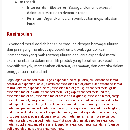
Dekoratif
Interior dan Eksterior
: Sebagai elemen dekoratif
dalam arsitektur dan desain interior.
Furnitur
: Digunakan dalam pembuatan meja, rak, dan
kursi.
Kesimpulan
Expanded metal adalah bahan serbaguna dengan berbagai ukuran
dan jenis yang membuatnya cocok untuk berbagai aplikasi.
Pemahaman yang baik tentang ukuran dan jenis expanded metal
akan membantu dalam memilih produk yang tepat untuk kebutuhan
spesifik proyek, memastikan efisiensi, keamanan, dan estetika dalam
penggunaan material ini
Tags:
agen expanded metal
,
agen expanded metal jakarta
,
beli expanded metal
,
decorative expanded metal
,
distributor expanded metal
,
distributor expanded metal
murah jakarta
,
expanded metal
,
expanded metal grating
,
expanded metal grille
,
expanded metal jakarta
,
expanded metal lengkap
,
expanded metal murah
,
expanded metal sni
,
expanded metal standar sni
,
gudang expanded metal
,
harga
expanded metal
,
harga ornamesh
,
importir expanded metal
,
jual expanded metal
,
jual expanded metal harga terbaik
,
jual expanded metal murah
,
jual expanded
metal sni
,
jual expanded metal standar sni
,
jual expanded metal ukuran lengkap
,
jual ornamesh jakarta
,
pabrik expanded metal
,
penjual expanded metal murah
,
produsen expanded metal
,
pusat expanded metal murah
,
small hole expanded
metal
,
standard expanded metal
,
stockist expanded metal
,
supplier expanded
metal
,
supplier expanded metal sni
,
supplier expanded metal standar sni
,
tempat
beli expanded metal
,
toko expanded metal