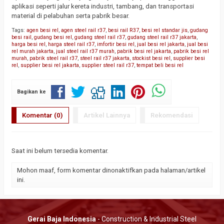
aplikasi seperti jalur kereta industri, tambang, dan transportasi
material di pelabuhan serta pabrik besar.
Tags:
agen besi rel
,
agen steel rail r37
,
besi rail R37
,
besi rel standar jis
,
gudang
besi rail
,
gudang besi rel
,
gudang steel rail r37
,
gudang steel rail r37 jakarta
,
harga besi rel
,
harga steel rail r37
,
imfortir besi rel
,
jual besi rel jakarta
,
jual besi
rel murah jakarta
,
jual steel rail r37 murah
,
pabrik besi rel jakarta
,
pabrik besi rel
murah
,
pabrik steel rail r37
,
steel rail r37 jakarta
,
stockist besi rel
,
supplier besi
rel
,
supplier besi rel jakarta
,
supplier steel rail r37
,
tempat beli besi rel
Bagikan ke
Komentar (0)
Artikel Lainnya
Rekomendasi
Saat ini belum tersedia komentar.
Mohon maaf, form komentar dinonaktifkan pada halaman/artikel
ini.
Gerai Baja Indonesia
- Construction & Industrial Steel