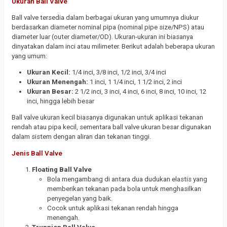
Ukuran Ball Valve
Ball valve tersedia dalam berbagai ukuran yang umumnya diukur
berdasarkan diameter nominal pipa (nominal pipe size/NPS) atau
diameter luar (outer diameter/OD). Ukuran-ukuran ini biasanya
dinyatakan dalam inci atau milimeter. Berikut adalah beberapa ukuran
yang umum:
Ukuran Kecil:
1/4 inci, 3/8 inci, 1/2 inci, 3/4 inci
Ukuran Menengah:
1 inci, 1 1/4 inci, 1 1/2 inci, 2 inci
Ukuran Besar:
2 1/2 inci, 3 inci, 4 inci, 6 inci, 8 inci, 10 inci, 12
inci, hingga lebih besar
Ball valve ukuran kecil biasanya digunakan untuk aplikasi tekanan
rendah atau pipa kecil, sementara ball valve ukuran besar digunakan
dalam sistem dengan aliran dan tekanan tinggi.
Jenis Ball Valve
Floating Ball Valve
Bola mengambang di antara dua dudukan elastis yang
memberikan tekanan pada bola untuk menghasilkan
penyegelan yang baik.
Cocok untuk aplikasi tekanan rendah hingga
menengah.