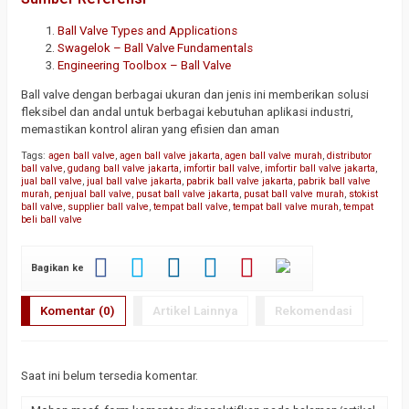
Ball Valve Types and Applications
Swagelok – Ball Valve Fundamentals
Engineering Toolbox – Ball Valve
Ball valve dengan berbagai ukuran dan jenis ini memberikan solusi
fleksibel dan andal untuk berbagai kebutuhan aplikasi industri,
memastikan kontrol aliran yang efisien dan aman
Tags:
agen ball valve
,
agen ball valve jakarta
,
agen ball valve murah
,
distributor
ball valve
,
gudang ball valve jakarta
,
imfortir ball valve
,
imfortir ball valve jakarta
,
jual ball valve
,
jual ball valve jakarta
,
pabrik ball valve jakarta
,
pabrik ball valve
murah
,
penjual ball valve
,
pusat ball valve jakarta
,
pusat ball valve murah
,
stokist
ball valve
,
supplier ball valve
,
tempat ball valve
,
tempat ball valve murah
,
tempat
beli ball valve
Bagikan ke
Komentar (0)
Artikel Lainnya
Rekomendasi
Saat ini belum tersedia komentar.