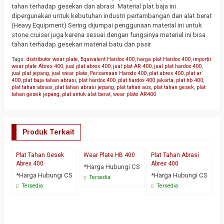
tahan terhadap gesekan dan abrasi. Material plat baja ini
dipergunakan untuk kebutuhan industri pertambangan dan alat berat
(Heavy Equipment) Sering dijumpai penggunaan material ini untuk
stone cruiser juga karena sesuai dengan fungsinya material ini bisa
tahan terhadap gesekan material batu dan pasir
Tags:
distributor wear plate
,
Equivalent Hardox 400
,
harga plat Hardox 400
,
importir
wear plate Abrex 400
,
jual plat abrex 400
,
jual plat AR 400
,
jual plat hardox 400
,
jual plat jepang
,
jual wear plate
,
Persamaan Harodx 400
,
plat abrex 400
,
plat ar
400
,
plat baja tahan abrasi
,
plat hardox 400
,
plat hardox 400 jakarta
,
plat hb 400
,
plat tahan abrasi
,
plat tahan abrasi jepang
,
plat tahan aus
,
plat tahan gesek
,
plat
tahan gesek jepang
,
plat untuk alat berat
,
wear plate AR400
Produk Terkait
Plat Tahan Gesek
Wear Plate HB 400
Plat Tahan Abrasi
W
Abrex 400
Abrex 400
4
*Harga Hubungi CS
*Harga Hubungi CS
*Harga Hubungi CS
*
Tersedia
Tersedia
Tersedia