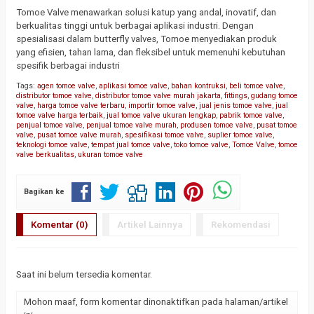
Tomoe Valve menawarkan solusi katup yang andal, inovatif, dan
berkualitas tinggi untuk berbagai aplikasi industri. Dengan
spesialisasi dalam butterfly valves, Tomoe menyediakan produk
yang efisien, tahan lama, dan fleksibel untuk memenuhi kebutuhan
spesifik berbagai industri
Tags:
agen tomoe valve
,
aplikasi tomoe valve
,
bahan kontruksi
,
beli tomoe valve
,
distributor tomoe valve
,
distributor tomoe valve murah jakarta
,
fittings
,
gudang tomoe
valve
,
harga tomoe valve terbaru
,
importir tomoe valve
,
jual jenis tomoe valve
,
jual
tomoe valve harga terbaik
,
jual tomoe valve ukuran lengkap
,
pabrik tomoe valve
,
penjual tomoe valve
,
penjual tomoe valve murah
,
produsen tomoe valve
,
pusat tomoe
valve
,
pusat tomoe valve murah
,
spesifikasi tomoe valve
,
suplier tomoe valve
,
teknologi tomoe valve
,
tempat jual tomoe valve
,
toko tomoe valve
,
Tomoe Valve
,
tomoe
valve berkualitas
,
ukuran tomoe valve
Bagikan ke
Komentar (0)
Artikel Lainnya
Rekomendasi
Saat ini belum tersedia komentar.
Mohon maaf, form komentar dinonaktifkan pada halaman/artikel