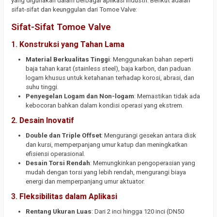
yang digunakan dalam berbagai aplikasi industri. Berikut adalah
sifat-sifat dan keunggulan dari Tomoe Valve:
Sifat-Sifat Tomoe Valve
1.
Konstruksi yang Tahan Lama
Material Berkualitas Tinggi
: Menggunakan bahan seperti
baja tahan karat (stainless steel), baja karbon, dan paduan
logam khusus untuk ketahanan terhadap korosi, abrasi, dan
suhu tinggi.
Penyegelan Logam dan Non-logam
: Memastikan tidak ada
kebocoran bahkan dalam kondisi operasi yang ekstrem.
2.
Desain Inovatif
Double dan Triple Offset
: Mengurangi gesekan antara disk
dan kursi, memperpanjang umur katup dan meningkatkan
efisiensi operasional.
Desain Torsi Rendah
: Memungkinkan pengoperasian yang
mudah dengan torsi yang lebih rendah, mengurangi biaya
energi dan memperpanjang umur aktuator.
3.
Fleksibilitas dalam Aplikasi
Rentang Ukuran Luas
: Dari 2 inci hingga 120 inci (DN50