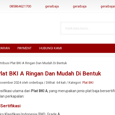
085864621700
geraibaja
geraibaja
geraibaj
YARAN
PAYMENT
HUBUNGI KAMI
stribusi Plat BKI A Ringan Dan Mudah Di Bentuk
 Plat BKI A Ringan Dan Mudah Di Bentuk
vember 2024 oleh orderbaja / Dilihat: 64 kali / Kategori:
Plat BKI
esifikasi utama dari
Plat BKI A
, yang merupakan jenis plat baja bersertif
 dan perkapalan:
Sertifikasi
Biro Klasifikasi Indonesia (BKI), Grade A