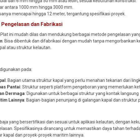
Mulai dari 6 mm hingga 50 mm atau lebih, sesuai kebutuhan konstruksi.
isar antara 1000 mm hingga 3000 mm.
asanya mencapai hingga 12 meter, tergantung spesifikasi proyek.
Pengelasan dan Fabrikasi
: Plat ini mudah dilas dan mendukung berbagai metode pengelasan yang 
n
: Bisa dibentuk dan difabrikasi dengan mudah tanpa mengorbankan k
pal atau struktur kelautan.
a
 digunakan pada:
pal
: Bagian utama struktur kapal yang perlu menahan tekanan dari ling
pas Pantai
: Struktur seperti platform pengeboran yang memerlukan ke
dan Dermaga
: Digunakan untuk berbagai struktur yang kontak langsung 
itim Lainnya
: Bagian-bagian penunjang di galangan kapal dan struktur
baja yang bersertifikasi dan sesuai untuk aplikasi kelautan, dengan ke
san. Spesifikasinya dirancang untuk memastikan daya tahan terhadap 
ur kapal dan proyek-proyek maritim lainnya.