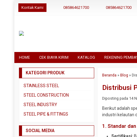
Kontak Kami
085864621700
085864621700
HOME
CEK BIAYA KIRIM
KATALOG
REKENING PEMBA
KATEGORI PRODUK
Beranda
»
Blog
»
Di
STAINLESS STEEL
Distribusi
Pipa SS304
STEEL CONSTRUCTION
Diposting pada 14 No
Pipa SS310
Besi Beton
STEEL INDUSTRY
Berikut adalah sp
Pipa SS316
Besi CNP
Dual Plate
STEEL PIPE & FITTINGS
industri kelautan
Plat 3CR12
Besi Siku
Plat A283 GR C
Actuator
1. Standar dan 
Plat Bordes SS304
Besi UNP
SOCIAL MEDIA
Plat A285 GR C
Ball Valve
Sertifikasi
: 