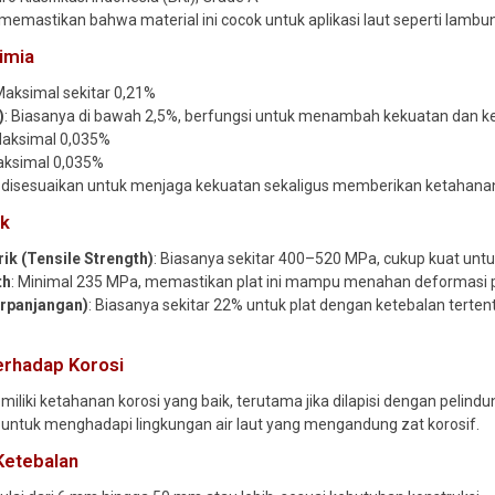
I memastikan bahwa material ini cocok untuk aplikasi laut seperti lambun
imia
 Maksimal sekitar 0,21%
)
: Biasanya di bawah 2,5%, berfungsi untuk menambah kekuatan dan 
Maksimal 0,035%
aksimal 0,035%
i disesuaikan untuk menjaga kekuatan sekaligus memberikan ketahanan
ik
ik (Tensile Strength)
: Biasanya sekitar 400–520 MPa, cukup kuat untu
th
: Minimal 235 MPa, memastikan plat ini mampu menahan deformasi p
erpanjangan)
: Biasanya sekitar 22% untuk plat dengan ketebalan tertent
erhadap Korosi
miliki ketahanan korosi yang baik, terutama jika dilapisi dengan pelindu
 untuk menghadapi lingkungan air laut yang mengandung zat korosif.
Ketebalan