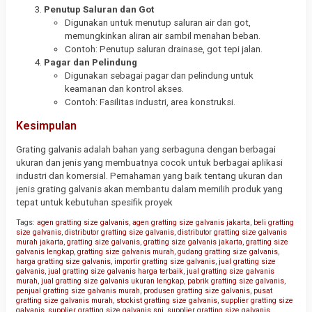
Penutup Saluran dan Got
Digunakan untuk menutup saluran air dan got,
memungkinkan aliran air sambil menahan beban.
Contoh: Penutup saluran drainase, got tepi jalan.
Pagar dan Pelindung
Digunakan sebagai pagar dan pelindung untuk
keamanan dan kontrol akses.
Contoh: Fasilitas industri, area konstruksi.
Kesimpulan
Grating galvanis adalah bahan yang serbaguna dengan berbagai
ukuran dan jenis yang membuatnya cocok untuk berbagai aplikasi
industri dan komersial. Pemahaman yang baik tentang ukuran dan
jenis grating galvanis akan membantu dalam memilih produk yang
tepat untuk kebutuhan spesifik proyek
Tags:
agen gratting size galvanis
,
agen gratting size galvanis jakarta
,
beli gratting
size galvanis
,
distributor gratting size galvanis
,
distributor gratting size galvanis
murah jakarta
,
gratting size galvanis
,
gratting size galvanis jakarta
,
gratting size
galvanis lengkap
,
gratting size galvanis murah
,
gudang gratting size galvanis
,
harga gratting size galvanis
,
importir gratting size galvanis
,
jual gratting size
galvanis
,
jual gratting size galvanis harga terbaik
,
jual gratting size galvanis
murah
,
jual gratting size galvanis ukuran lengkap
,
pabrik gratting size galvanis
,
penjual gratting size galvanis murah
,
produsen gratting size galvanis
,
pusat
gratting size galvanis murah
,
stockist gratting size galvanis
,
supplier gratting size
galvanis
,
supplier gratting size galvanis sni
,
supplier gratting size galvanis