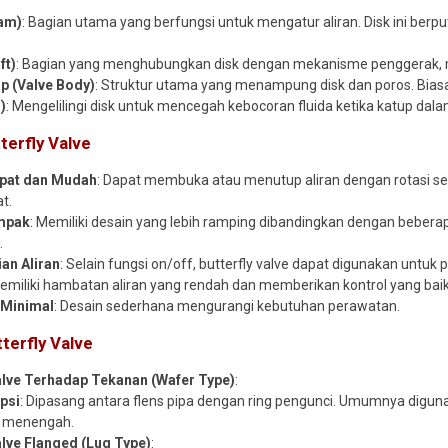
ram)
: Bagian utama yang berfungsi untuk mengatur aliran. Disk ini be
ft)
: Bagian yang menghubungkan disk dengan mekanisme penggerak, 
p (Valve Body)
: Struktur utama yang menampung disk dan poros. Biasa
)
: Mengelilingi disk untuk mencegah kebocoran fluida ketika katup dalam
tterfly Valve
epat dan Mudah
: Dapat membuka atau menutup aliran dengan rotasi se
t.
mpak
: Memiliki desain yang lebih ramping dibandingkan dengan bebera
.
an Aliran
: Selain fungsi on/off, butterfly valve dapat digunakan untuk 
Memiliki hambatan aliran yang rendah dan memberikan kontrol yang baik 
 Minimal
: Desain sederhana mengurangi kebutuhan perawatan.
tterfly Valve
Valve Terhadap Tekanan (Wafer Type)
:
psi
: Dipasang antara flens pipa dengan ring pengunci. Umumnya digu
a menengah.
alve Flanged (Lug Type)
: