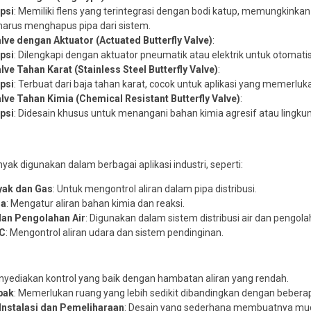
psi
: Memiliki flens yang terintegrasi dengan bodi katup, memungki
harus menghapus pipa dari sistem.
alve dengan Aktuator (Actuated Butterfly Valve)
:
psi
: Dilengkapi dengan aktuator pneumatik atau elektrik untuk otomatisa
alve Tahan Karat (Stainless Steel Butterfly Valve)
:
psi
: Terbuat dari baja tahan karat, cocok untuk aplikasi yang memerlu
alve Tahan Kimia (Chemical Resistant Butterfly Valve)
:
psi
: Didesain khusus untuk menangani bahan kimia agresif atau lingkun
nyak digunakan dalam berbagai aplikasi industri, seperti:
yak dan Gas
: Untuk mengontrol aliran dalam pipa distribusi.
ia
: Mengatur aliran bahan kimia dan reaksi.
 dan Pengolahan Air
: Digunakan dalam sistem distribusi air dan pengola
AC
: Mengontrol aliran udara dan sistem pendinginan.
nyediakan kontrol yang baik dengan hambatan aliran yang rendah.
pak
: Memerlukan ruang yang lebih sedikit dibandingkan dengan beberapa
nstalasi dan Pemeliharaan
: Desain yang sederhana membuatnya mud