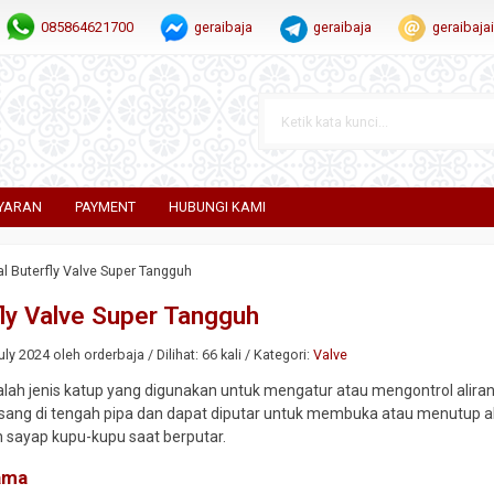
085864621700
geraibaja
geraibaja
geraibaj
YARAN
PAYMENT
HUBUNGI KAMI
al Buterfly Valve Super Tangguh
fly Valve Super Tangguh
ly 2024 oleh orderbaja / Dilihat: 66 kali / Kategori:
Valve
dalah jenis katup yang digunakan untuk mengatur atau mengontrol alira
ang di tengah pipa dan dapat diputar untuk membuka atau menutup alir
 sayap kupu-kupu saat berputar.
ama