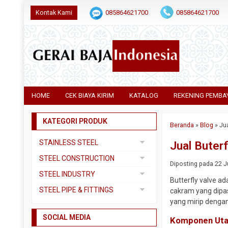
Kontak Kami
085864621700
085864621700
HOME
CEK BIAYA KIRIM
KATALOG
REKENING PEMBA
KATEGORI PRODUK
Beranda
»
Blog
»
Ju
STAINLESS STEEL
Jual Buter
Pipa SS304
STEEL CONSTRUCTION
Diposting pada 22 Ju
Pipa SS310
Besi Beton
STEEL INDUSTRY
Butterfly valve a
Pipa SS316
Besi CNP
Dual Plate
STEEL PIPE & FITTINGS
cakram yang dipas
Plat 3CR12
Besi Siku
yang mirip dengan
Plat A283 GR C
Actuator
Plat Bordes SS304
Besi UNP
SOCIAL MEDIA
Plat A285 GR C
Ball Valve
Komponen Ut