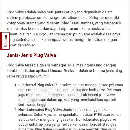
Plug valve adalah salah satu jenis katup yang digunakan dalam
sistem perpipaan untuk mengontrol aliran fluida. Katup ini memiliki
komponen utama yang disebut “plug” atau sumbat, yang berbentuk
silinder atau kerucut, dan dapat diputar untuk membuka atau
menutup aliran. Keunggulan utama dari plug valve adalah desainnya
Sidebar
yang sederhana dan kemampuan untuk mengontrol aliran dengan
cepat dan efisien.
Jenis-Jenis Plug Valve
Plug valve tersedia dalam berbagai jenis, masing-masing dengan
karakteristik dan aplikasi khusus. Berikut adalah beberapa jenis plug
valve yang paling umum:
Lubricated Plug Valve
Plug valve jenis ini menggunakan pelumas
untuk mengurangi gesekan antara plug dan bodi valve. Pelumas
juga membantu mencegah kebocoran. Lubricated plug valve
sering digunakan dalam aplikasi yang membutuhkan operasi
bertekanan tinggi.
Non-Lubricated Plug Valve
Jenis ini tidak menggunakan
pelumas. Sebaliknya, ia mengandalkan lapisan PTFE atau bahan
serupa untuk mengurangi gesekan. Non-lubricated plug valve
cocok untuk aplikasi yang melibatkan cairan korosif atau gas.
Eccentric Plug Valve
Eccentric plug valve memiliki plug yang