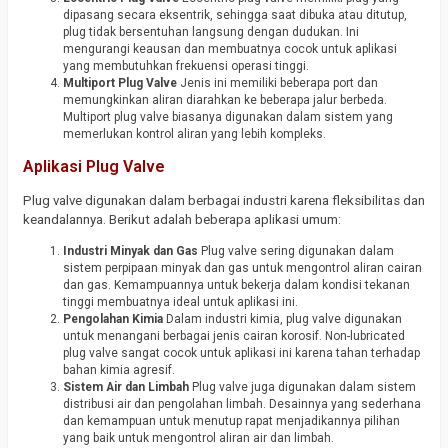
dipasang secara eksentrik, sehingga saat dibuka atau ditutup,
plug tidak bersentuhan langsung dengan dudukan. Ini
mengurangi keausan dan membuatnya cocok untuk aplikasi
yang membutuhkan frekuensi operasi tinggi.
Multiport Plug Valve
Jenis ini memiliki beberapa port dan
memungkinkan aliran diarahkan ke beberapa jalur berbeda.
Multiport plug valve biasanya digunakan dalam sistem yang
memerlukan kontrol aliran yang lebih kompleks.
Aplikasi Plug Valve
Plug valve digunakan dalam berbagai industri karena fleksibilitas dan
keandalannya. Berikut adalah beberapa aplikasi umum:
Industri Minyak dan Gas
Plug valve sering digunakan dalam
sistem perpipaan minyak dan gas untuk mengontrol aliran cairan
dan gas. Kemampuannya untuk bekerja dalam kondisi tekanan
tinggi membuatnya ideal untuk aplikasi ini.
Pengolahan Kimia
Dalam industri kimia, plug valve digunakan
untuk menangani berbagai jenis cairan korosif. Non-lubricated
plug valve sangat cocok untuk aplikasi ini karena tahan terhadap
bahan kimia agresif.
Sistem Air dan Limbah
Plug valve juga digunakan dalam sistem
distribusi air dan pengolahan limbah. Desainnya yang sederhana
dan kemampuan untuk menutup rapat menjadikannya pilihan
yang baik untuk mengontrol aliran air dan limbah.