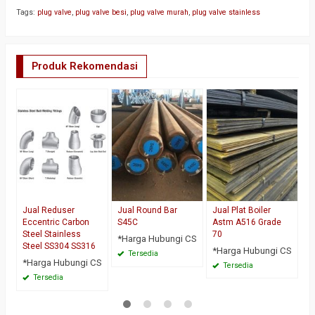
Tags:
plug valve
,
plug valve besi
,
plug valve murah
,
plug valve stainless
Produk Rekomendasi
Di
S
*
Jual Reduser
Jual Round Bar
Jual Plat Boiler
Eccentric Carbon
S45C
Astm A516 Grade
Steel Stainless
70
*Harga Hubungi CS
Steel SS304 SS316
*Harga Hubungi CS
Tersedia
*Harga Hubungi CS
Tersedia
Tersedia