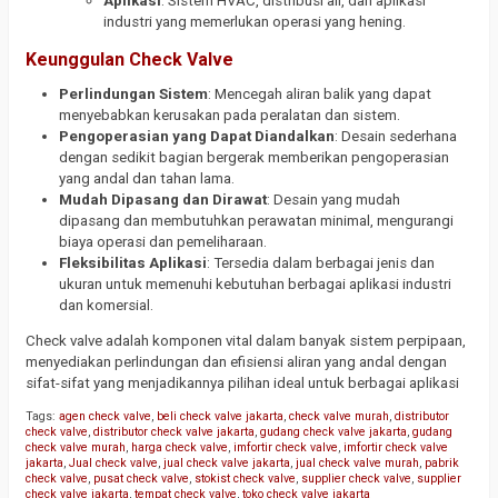
Aplikasi
: Sistem HVAC, distribusi air, dan aplikasi
industri yang memerlukan operasi yang hening.
Keunggulan Check Valve
Perlindungan Sistem
: Mencegah aliran balik yang dapat
menyebabkan kerusakan pada peralatan dan sistem.
Pengoperasian yang Dapat Diandalkan
: Desain sederhana
dengan sedikit bagian bergerak memberikan pengoperasian
yang andal dan tahan lama.
Mudah Dipasang dan Dirawat
: Desain yang mudah
dipasang dan membutuhkan perawatan minimal, mengurangi
biaya operasi dan pemeliharaan.
Fleksibilitas Aplikasi
: Tersedia dalam berbagai jenis dan
ukuran untuk memenuhi kebutuhan berbagai aplikasi industri
dan komersial.
Check valve adalah komponen vital dalam banyak sistem perpipaan,
menyediakan perlindungan dan efisiensi aliran yang andal dengan
sifat-sifat yang menjadikannya pilihan ideal untuk berbagai aplikasi
Tags:
agen check valve
,
beli check valve jakarta
,
check valve murah
,
distributor
check valve
,
distributor check valve jakarta
,
gudang check valve jakarta
,
gudang
check valve murah
,
harga check valve
,
imfortir check valve
,
imfortir check valve
jakarta
,
Jual check valve
,
jual check valve jakarta
,
jual check valve murah
,
pabrik
check valve
,
pusat check valve
,
stokist check valve
,
supplier check valve
,
supplier
check valve jakarta
,
tempat check valve
,
toko check valve jakarta