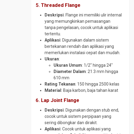
5.
Threaded Flange
Pipa
CS
Deskripsi
: Flange ini memiliki ulir internal
SCH
yang memungkinkan pemasangan
40
tanpa pengelasan, cocok untuk aplikasi
tertentu.
Pipa
Aplikasi
: Digunakan dalam sistem
CS
bertekanan rendah dan aplikasi yang
SCH
memerlukan instalasi cepat dan mudah.
80
Ukuran
:
Pipa
Ukuran Umum
: 1/2″ hingga 24″
Galvanis
Diameter Dalam
: 21.3 mm hingga
Pipa
610 mm
Spiral
Rating Tekanan
: 150 hingga 2500 kelas
Material
: Baja karbon, baja tahan karat
Plug
Valve
6.
Lap Joint Flange
Reduser
Deskripsi
: Digunakan dengan stub end,
CS
cocok untuk sistem perpipaan yang
Reduser
sering dibongkar dan dirakit.
Stainless
Aplikasi
: Cocok untuk aplikasi yang