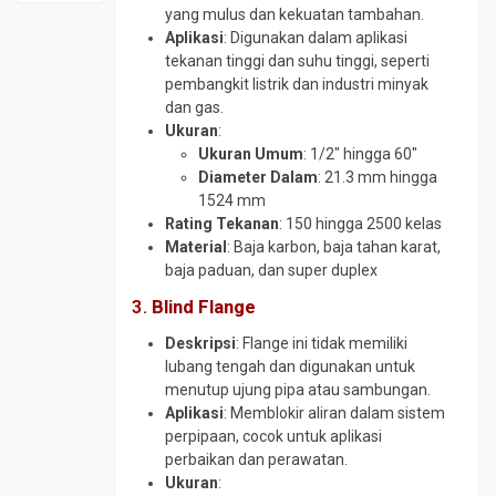
SS410
tokopedia.com/geraibaja
Material
yang mulus dan kekuatan tambahan.
Plat
Elbow
Plat
Aplikasi
: Digunakan dalam aplikasi
SPCC
Plat
CS
Strip
tekanan tinggi dan suhu tinggi, seperti
SD
A36
SCH
SS304
pembangkit listrik dan industri minyak
Plat
Plat
160
dan gas.
Plat
SPHC
Bar
Ukuran
:
Elbow
Strip
PO
Ukuran Umum
: 1/2″ hingga 60″
Plat
CS
SS316
Diameter Dalam
: 21.3 mm hingga
Round
BKI
SCH
Round
1524 mm
Bar
A
80
Bar
Rating Tekanan
: 150 hingga 2500 kelas
4140
Plat
Elbow
SS304
Material
: Baja karbon, baja tahan karat,
Round
Bordes
SS304
Round
baja paduan, dan super duplex
Bar
Plat
Elbow
Bar
4340
3.
Blind Flange
Corten
SS316
SS310
Round
Deskripsi
: Flange ini tidak memiliki
Plat
Flange
Round
Bar
lubang tengah dan digunakan untuk
Kapal
CS
Bar
S45C
menutup ujung pipa atau sambungan.
SS316
Plat
Flange
Aplikasi
: Memblokir aliran dalam sistem
Round
Lobang
Stainless
Siku
perpipaan, cocok untuk aplikasi
Bar
SS304
Plat
Foot
perbaikan dan perawatan.
SCM
SM490
Valve
Siku
Ukuran
:
440