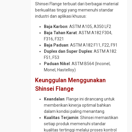
Shinsei Flange terbuat dari berbagai material
berkualitas tinggi yang memenuhi standar
industri dan aplikasi khusus:
Baja Karbon
: ASTM A105, A350 LF2
Baja Tahan Karat
: ASTM A182 F304,
F316, F321
Baja Paduan
: ASTM A182 F11, F22, F91
Duplex dan Super Duplex
: ASTM A182
F51, F53
Paduan Nikel
: ASTM B564 (Inconel,
Monel, Hastelloy)
Keunggulan Menggunakan
Shinsei Flange
Keandalan
: Flange ini dirancang untuk
memberikan kinerja optimal bahkan
dalam kondisi paling menantang.
Kualitas Terjamin
: Shinsei memastikan
setiap produk memenuhi standar
kualitas tertinggi melalui proses kontrol