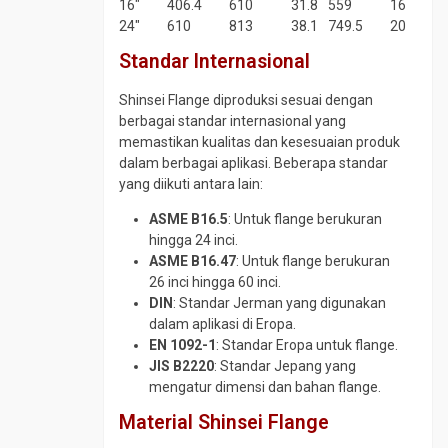
16″
406.4
610
31.8
559
16
24″
610
813
38.1
749.5
20
Standar Internasional
Shinsei Flange diproduksi sesuai dengan
berbagai standar internasional yang
memastikan kualitas dan kesesuaian produk
dalam berbagai aplikasi. Beberapa standar
yang diikuti antara lain:
ASME B16.5
: Untuk flange berukuran
hingga 24 inci.
ASME B16.47
: Untuk flange berukuran
26 inci hingga 60 inci.
DIN
: Standar Jerman yang digunakan
dalam aplikasi di Eropa.
EN 1092-1
: Standar Eropa untuk flange.
JIS B2220
: Standar Jepang yang
mengatur dimensi dan bahan flange.
Material Shinsei Flange