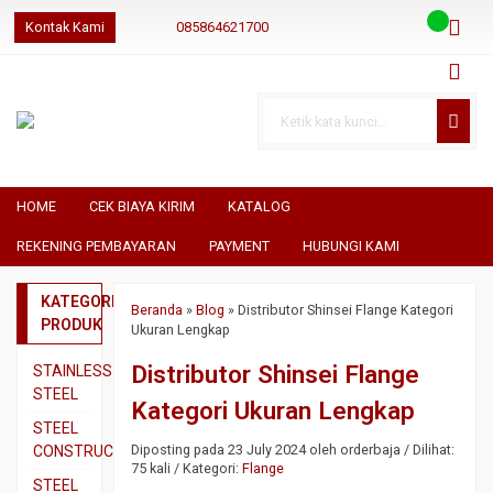
Kontak Kami
085864621700
085864621700
085864621700
geraibaja
geraibaja
geraibajaindo@gmail.com
HOME
CEK BIAYA KIRIM
KATALOG
REKENING PEMBAYARAN
PAYMENT
HUBUNGI KAMI
KATEGORI
Beranda
»
Blog
»
Distributor Shinsei Flange Kategori
PRODUK
Ukuran Lengkap
Distributor Shinsei Flange
STAINLESS
STEEL
Kategori Ukuran Lengkap
Pipa
STEEL
SS304
Diposting pada 23 July 2024 oleh orderbaja / Dilihat:
CONSTRUCTION
75 kali / Kategori:
Flange
Pipa
Besi
STEEL