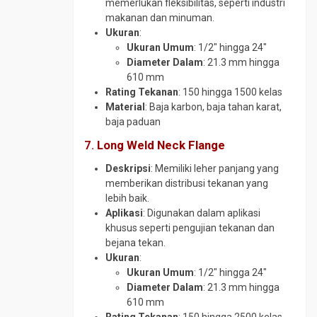
memerlukan fleksibilitas, seperti industri
Tee
makanan dan minuman.
CS
Ukuran
:
SCH
Ukuran Umum
: 1/2″ hingga 24″
10
Diameter Dalam
: 21.3 mm hingga
Tee
610 mm
CS
Rating Tekanan
: 150 hingga 1500 kelas
SCH
Material
: Baja karbon, baja tahan karat,
160
baja paduan
Tee
7.
Long Weld Neck Flange
CS
SCH
Deskripsi
: Memiliki leher panjang yang
40
memberikan distribusi tekanan yang
lebih baik.
Tee
Aplikasi
: Digunakan dalam aplikasi
CS
khusus seperti pengujian tekanan dan
SCH
bejana tekan.
80
Ukuran
:
Tee
Ukuran Umum
: 1/2″ hingga 24″
Stainless
Diameter Dalam
: 21.3 mm hingga
Traps
610 mm
Valve