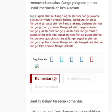
menawarkan solusi flange yang sempurna
untuk memastikan kesuksesan
Tags:
agen shinsei flange
,
agen shinsei flange jakarta
,
distributor murah shinsei flange
,
distributor shinsei
flange
,
distributor shinsei flange jakarta
,
gudang shinsei
flange
,
gudang shinsei flange jakarta
,
harga shinsei
flange
,
jual shinsei flange
,
jual shinsei flange murah
,
pabrik shinsei flange
,
pusat shinsei flange
,
pusat shinsei
flange jakarta
,
stokist shinsei flange
,
supplier shinsei
flange
,
supplier shinsei flange murah
,
tempat beli shinsei
flange
,
toko shinsei flange Jakarta
Bagikan ke
Komentar (0)
Artikel Lainnya
Rekomendasi
Saat ini belum tersedia komentar.
Mohon maaf, form komentar dinonaktifkan