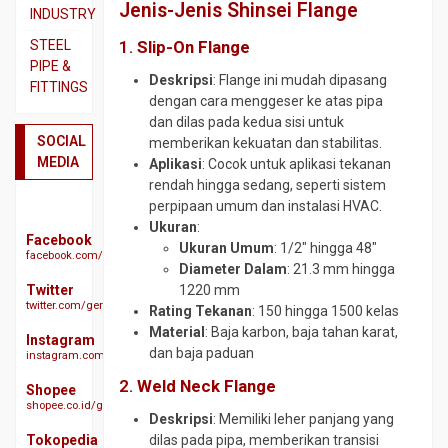
Jenis-Jenis Shinsei Flange
SS310
Beton
INDUSTRY
Pipa
Besi
Dual
STEEL
1.
Slip-On Flange
SS316
CNP
Plate
PIPE &
Deskripsi
: Flange ini mudah dipasang
FITTINGS
Plat
Besi
Plat
dengan cara menggeser ke atas pipa
3CR12
Siku
A283
Actuator
dan dilas pada kedua sisi untuk
GR
Plat
Besi
SOCIAL
Ball
memberikan kekuatan dan stabilitas.
C
Bordes
UNP
MEDIA
Valve
Aplikasi
: Cocok untuk aplikasi tekanan
SS304
Plat
rendah hingga sedang, seperti sistem
Besi
Butterfy
A285
perpipaan umum dan instalasi HVAC.
Plat
WF
Valve
GR
Ukuran
:
SS304
Expanded
Facebook
Check
C
Ukuran Umum
: 1/2″ hingga 48″
facebook.com/geraibajaindonesia
Plat
Metal
Valve
Diameter Dalam
: 21.3 mm hingga
Plat
SS310s
Gratting
Twitter
1220 mm
Ebow
A516
twitter.com/geraibaja
Plat
Size
Rating Tekanan
: 150 hingga 1500 kelas
CS
GR
SS316
Galvanis
Material
: Baja karbon, baja tahan karat,
SCH
70
Instagram
dan baja paduan
40
instagram.com/geraibaja
Plat
H
Plat
SS329
Beam
2.
Weld Neck Flange
Elbow
S45C
Shopee
J3L
CS
shopee.co.id/geraibaja
Hollow
Plat
Deskripsi
: Memiliki leher panjang yang
SCH
Plat
S50C
Other
Tokopedia
dilas pada pipa, memberikan transisi
10