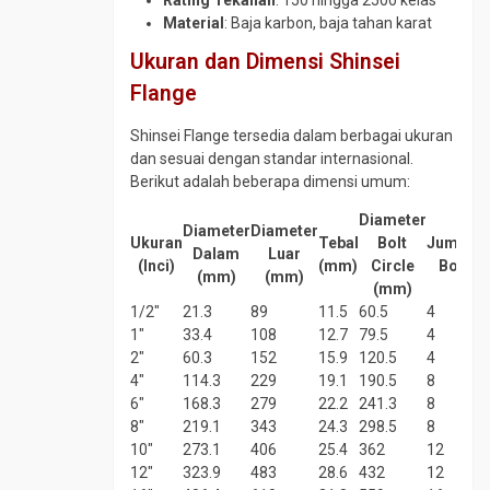
Rating Tekanan
: 150 hingga 2500 kelas
Material
: Baja karbon, baja tahan karat
Y
Strainer
Ukuran dan Dimensi Shinsei
Flange
Shinsei Flange tersedia dalam berbagai ukuran
dan sesuai dengan standar internasional.
Berikut adalah beberapa dimensi umum:
Diameter
Diameter
Diameter
Ukuran
Tebal
Bolt
Jumlah
Dalam
Luar
(Inci)
(mm)
Circle
Bolt
(mm)
(mm)
(mm)
1/2″
21.3
89
11.5
60.5
4
1″
33.4
108
12.7
79.5
4
2″
60.3
152
15.9
120.5
4
4″
114.3
229
19.1
190.5
8
6″
168.3
279
22.2
241.3
8
8″
219.1
343
24.3
298.5
8
10″
273.1
406
25.4
362
12
12″
323.9
483
28.6
432
12