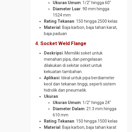
SS316
Ukuran Umum
: 1/2″ hingga 60″
Plat
Gate
Round
Diameter Luar
: 90 mm hingga
SPHC
Valve
UNP
Bar
1524 mm
SS304
ST
Plat
Globe
Rating Tekanan
: 150 hingga 2500 kelas
41
SS400
Valve
UNP
Material
: Baja karbon, baja tahan karat,
SS316
Steel
Steel
baja paduan
Needle
Rail
Sheet
Valve
4.
Socket Weld Flange
Pile
Wear
Pipa
Deskripsi
: Memiliki soket untuk
Plate
Wiremesh
Boiler
menahan pipa, dan pengelasan
ABREX
Pipa
dilakukan di sekitar soket untuk
Wear
CS
kekuatan tambahan.
Plate
Medium
Aplikasi
: Ideal untuk pipa berdiameter
Everhard
kecil dan tekanan tinggi, seperti sistem
Pipa
Wear
hidrolik dan pneumatik.
CS
Plate
Ukuran
:
SCH
Hardox
Ukuran Umum
: 1/2″ hingga 24″
120
Diameter Dalam
: 21.3 mm hingga
Wear
Pipa
610 mm
Plate
CS
Rating Tekanan
: 150 hingga 1500 kelas
RAEX
SCH
Material
: Baja karbon, baja tahan karat
160