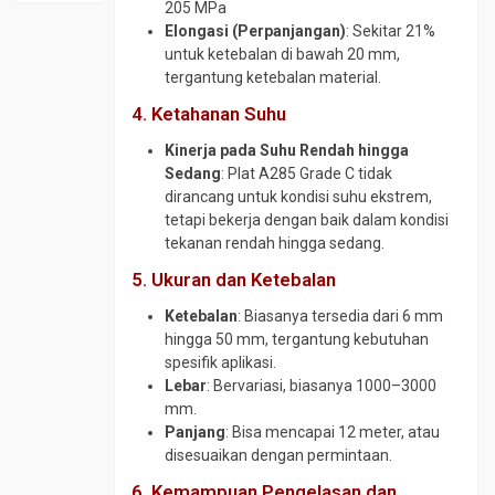
SS410
205 MPa
tokopedia.com/geraibaja
Material
Plat
Elongasi (Perpanjangan)
: Sekitar 21%
Elbow
Plat
SPCC
Plat
untuk ketebalan di bawah 20 mm,
CS
Strip
SD
A36
tergantung ketebalan material.
SCH
SS304
Plat
Plat
160
4. Ketahanan Suhu
Plat
SPHC
Bar
Elbow
Strip
PO
Kinerja pada Suhu Rendah hingga
Plat
CS
SS316
Sedang
: Plat A285 Grade C tidak
Round
BKI
SCH
Round
dirancang untuk kondisi suhu ekstrem,
Bar
A
80
Bar
tetapi bekerja dengan baik dalam kondisi
4140
Plat
Elbow
SS304
tekanan rendah hingga sedang.
Round
Bordes
SS304
Round
5. Ukuran dan Ketebalan
Bar
Plat
Elbow
Bar
4340
Corten
SS316
SS310
Ketebalan
: Biasanya tersedia dari 6 mm
Round
hingga 50 mm, tergantung kebutuhan
Plat
Flange
Round
Bar
spesifik aplikasi.
Kapal
CS
Bar
S45C
Lebar
: Bervariasi, biasanya 1000–3000
SS316
Plat
Flange
mm.
Round
Lobang
Stainless
Siku
Panjang
: Bisa mencapai 12 meter, atau
Bar
SS304
Plat
disesuaikan dengan permintaan.
Foot
SCM
SM490
Valve
Siku
440
6. Kemampuan Pengelasan dan