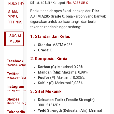
SS310
Beton
Dilihat: 60 kali / Kategori:
Plat A285 GR C
INDUSTRY
Pipa
Besi
Dual
Berikut adalah spesifikasi lengkap dari
Plat
STEEL
SS316
CNP
Plate
ASTM A285 Grade C
, baja karbon yang banyak
PIPE &
digunakan untuk aplikasi tangki dan boiler
FITTINGS
Plat
Besi
Plat
tekanan rendah hingga sedang:
3CR12
Siku
A283
Actuator
GR
Plat
Besi
SOCIAL
1. Standar dan Kelas
Ball
C
Bordes
UNP
MEDIA
Valve
Standar
: ASTM A285
SS304
Plat
Besi
Butterfy
Grade
: C
A285
Plat
WF
Valve
GR
2. Komposisi Kimia
SS304
Expanded
Facebook
Check
C
facebook.com/geraibajaindonesia
Plat
Metal
Karbon (C)
: Maksimal 0,28%
Valve
Plat
SS310s
Mangan (Mn)
: Maksimal 0,98%
Gratting
Twitter
Ebow
A516
Fosfor (P)
: Maksimal 0,035%
twitter.com/geraibaja
Plat
Size
CS
GR
Sulfur (S)
: Maksimal 0,035%
SS316
Galvanis
SCH
70
Instagram
40
instagram.com/geraibaja
3. Sifat Mekanik
Plat
H
Plat
SS329
Beam
Elbow
S45C
Shopee
Kekuatan Tarik (Tensile Strength)
:
J3L
CS
shopee.co.id/geraibaja
Hollow
380–515 MPa
Plat
SCH
Plat
Yield Strength (Kekuatan Alir)
: Minimal
S50C
Other
Tokopedia
10