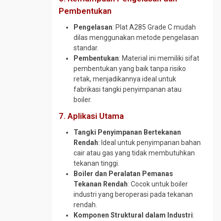
SS316
Plat
Gate
Round
Pembentukan
SPHC
Valve
UNP
Bar
Pengelasan
: Plat A285 Grade C mudah
SS304
ST
Plat
Globe
dilas menggunakan metode pengelasan
41
SS400
Valve
UNP
standar.
SS316
Steel
Steel
Needle
Pembentukan
: Material ini memiliki sifat
Rail
Sheet
Valve
pembentukan yang baik tanpa risiko
Pile
Wear
retak, menjadikannya ideal untuk
Pipa
Plate
fabrikasi tangki penyimpanan atau
Wiremesh
Boiler
ABREX
boiler.
Pipa
Wear
7. Aplikasi Utama
CS
Plate
Medium
Tangki Penyimpanan Bertekanan
Everhard
Pipa
Rendah
: Ideal untuk penyimpanan bahan
Wear
CS
cair atau gas yang tidak membutuhkan
Plate
SCH
tekanan tinggi.
Hardox
120
Boiler dan Peralatan Pemanas
Wear
Tekanan Rendah
: Cocok untuk boiler
Pipa
Plate
industri yang beroperasi pada tekanan
CS
RAEX
rendah.
SCH
Komponen Struktural dalam Industri
:
160