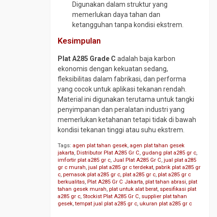
Digunakan dalam struktur yang
Pipa
memerlukan daya tahan dan
CS
ketangguhan tanpa kondisi ekstrem.
SCH
Kesimpulan
40
Pipa
Plat A285 Grade C
adalah baja karbon
CS
ekonomis dengan kekuatan sedang,
SCH
fleksibilitas dalam fabrikasi, dan performa
80
yang cocok untuk aplikasi tekanan rendah.
Material ini digunakan terutama untuk tangki
Pipa
penyimpanan dan peralatan industri yang
Galvanis
memerlukan ketahanan tetapi tidak di bawah
Pipa
kondisi tekanan tinggi atau suhu ekstrem.
Spiral
Tags:
agen plat tahan gesek
,
agen plat tahan gesek
Plug
jakarta
,
Distributor Plat A285 Gr C
,
gudang plat a285 gr c
,
Valve
imfortir plat a285 gr c
,
Jual Plat A285 Gr C
,
jual plat a285
gr c murah
,
jual plat a285 gr c terdekat
,
pabrik plat a285 gr
Reduser
c
,
pemasok plat a285 gr c
,
plat a285 gr c
,
plat a285 gr c
CS
berkualitas
,
Plat A285 Gr C Jakarta
,
plat tahan abrasi
,
plat
tahan gesek murah
,
plat untuk alat berat
,
spesifikasi plat
Reduser
a285 gr c
,
Stockist Plat A285 Gr C
,
supplier plat tahan
gesek
,
tempat jual plat a285 gr c
,
ukuran plat a285 gr c
Stainless