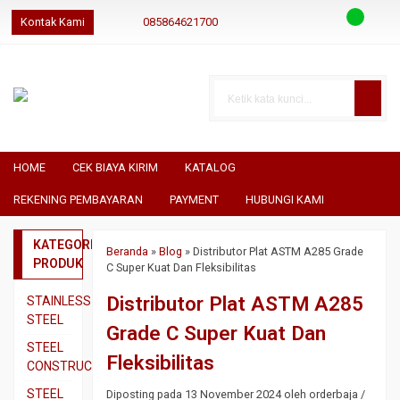
Kontak Kami
085864621700
085864621700
085864621700
geraibaja
geraibaja
geraibajaindo@gmail.com
HOME
CEK BIAYA KIRIM
KATALOG
REKENING PEMBAYARAN
PAYMENT
HUBUNGI KAMI
KATEGORI
Beranda
»
Blog
»
Distributor Plat ASTM A285 Grade
PRODUK
C Super Kuat Dan Fleksibilitas
Distributor Plat ASTM A285
STAINLESS
STEEL
Grade C Super Kuat Dan
Pipa
STEEL
Fleksibilitas
SS304
CONSTRUCTION
Pipa
Besi
STEEL
Diposting pada 13 November 2024 oleh orderbaja /