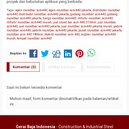
proyek dan kebutuhan aplikasi yang berbeda
Tags:
agen roundbar scm440
,
agen roundbar scm440 jakarta
,
distributor roundbar
scm440
,
distributor roundbar scm440 jakarta
,
gudang roundbar scm440
,
gudang
roundbar scm440 jakarta
,
harga roundbar scm440
,
imfortir roundbar scm440
,
imfortir roundbar scm440 murah
,
jual round bar scm 440 310mm
,
jual roundbar
scm440
,
jual roundbar scm440 jakarta
,
jual roundbar scm440 jakarta murah
,
pabrik
roundbar scm440
,
pabrik roundbar scm440 jakarta
,
pusat roundbar scm440 jakarta
,
roundbar scm 440 180mm
,
stokist roundbar scm 440
,
suplier roundbar scm440
murah
,
tempat roundbar scm440
Bagikan ke
Komentar (0)
Artikel Lainnya
Rekomendasi
Saat ini belum tersedia komentar.
Mohon maaf, form komentar dinonaktifkan pada halaman/artikel
ini.
Gerai Baja Indonesia
- Construction & Industrial Steel