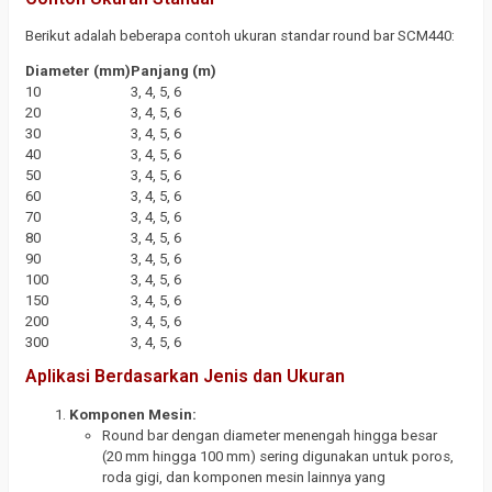
Berikut adalah beberapa contoh ukuran standar round bar SCM440:
Diameter (mm)
Panjang (m)
10
3, 4, 5, 6
20
3, 4, 5, 6
30
3, 4, 5, 6
40
3, 4, 5, 6
50
3, 4, 5, 6
60
3, 4, 5, 6
70
3, 4, 5, 6
80
3, 4, 5, 6
90
3, 4, 5, 6
100
3, 4, 5, 6
150
3, 4, 5, 6
200
3, 4, 5, 6
300
3, 4, 5, 6
Aplikasi Berdasarkan Jenis dan Ukuran
Komponen Mesin:
Round bar dengan diameter menengah hingga besar
(20 mm hingga 100 mm) sering digunakan untuk poros,
roda gigi, dan komponen mesin lainnya yang