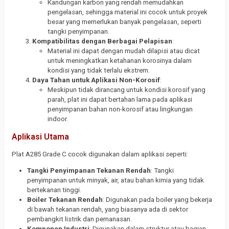
Kandungan karbon yang rendah memudahkan
pengelasan, sehingga material ini cocok untuk proyek
besar yang memerlukan banyak pengelasan, seperti
tangki penyimpanan.
Kompatibilitas dengan Berbagai Pelapisan
:
Material ini dapat dengan mudah dilapisi atau dicat
untuk meningkatkan ketahanan korosinya dalam
kondisi yang tidak terlalu ekstrem.
Daya Tahan untuk Aplikasi Non-Korosif
:
Meskipun tidak dirancang untuk kondisi korosif yang
parah, plat ini dapat bertahan lama pada aplikasi
penyimpanan bahan non-korosif atau lingkungan
indoor.
Aplikasi Utama
Plat A285 Grade C cocok digunakan dalam aplikasi seperti:
Tangki Penyimpanan Tekanan Rendah
: Tangki
penyimpanan untuk minyak, air, atau bahan kimia yang tidak
bertekanan tinggi.
Boiler Tekanan Rendah
: Digunakan pada boiler yang bekerja
di bawah tekanan rendah, yang biasanya ada di sektor
pembangkit listrik dan pemanasan.
Komponen Industri
: Digunakan dalam struktur atau bagian