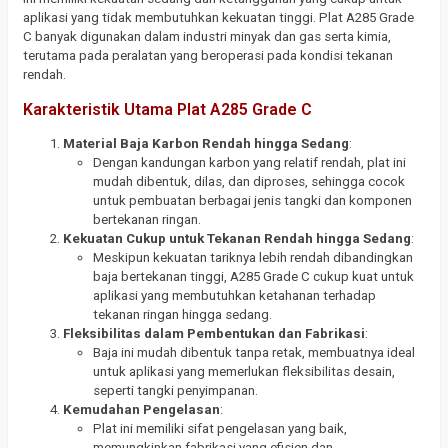
aplikasi yang tidak membutuhkan kekuatan tinggi. Plat A285 Grade
C banyak digunakan dalam industri minyak dan gas serta kimia,
terutama pada peralatan yang beroperasi pada kondisi tekanan
rendah.
Karakteristik Utama Plat A285 Grade C
Material Baja Karbon Rendah hingga Sedang
:
Dengan kandungan karbon yang relatif rendah, plat ini
mudah dibentuk, dilas, dan diproses, sehingga cocok
untuk pembuatan berbagai jenis tangki dan komponen
bertekanan ringan.
Kekuatan Cukup untuk Tekanan Rendah hingga Sedang
:
Meskipun kekuatan tariknya lebih rendah dibandingkan
baja bertekanan tinggi, A285 Grade C cukup kuat untuk
aplikasi yang membutuhkan ketahanan terhadap
tekanan ringan hingga sedang.
Fleksibilitas dalam Pembentukan dan Fabrikasi
:
Baja ini mudah dibentuk tanpa retak, membuatnya ideal
untuk aplikasi yang memerlukan fleksibilitas desain,
seperti tangki penyimpanan.
Kemudahan Pengelasan
:
Plat ini memiliki sifat pengelasan yang baik,
memungkinkan fabrikasi yang efisien dan