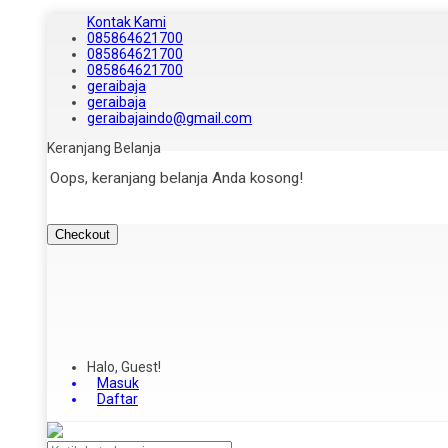
Kontak Kami
085864621700
085864621700
085864621700
geraibaja
geraibaja
geraibajaindo@gmail.com
Keranjang Belanja
Oops, keranjang belanja Anda kosong!
Checkout
Halo, Guest!
Masuk
Daftar