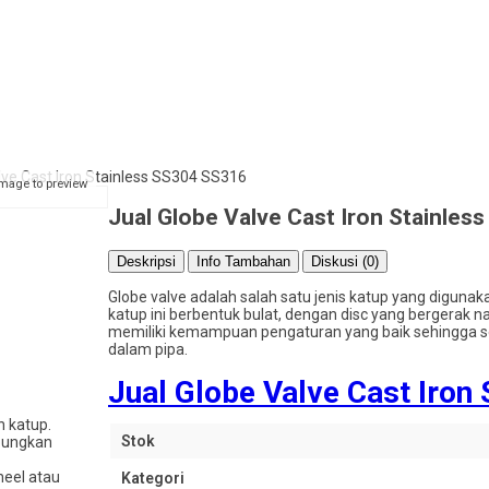
lve Cast Iron Stainless SS304 SS316
image to preview
Jual Globe Valve Cast Iron Stainle
Deskripsi
Info Tambahan
Diskusi (0)
Globe valve adalah salah satu jenis katup yang digunak
katup ini berbentuk bulat, dengan disc yang bergerak 
memiliki kemampuan pengaturan yang baik sehingga ser
dalam pipa.
Jual Globe Valve Cast Iron
 katup.
Stok
mbungkan
eel atau
Kategori