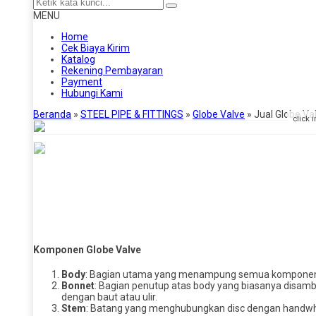
MENU
Home
Cek Biaya Kirim
Katalog
Rekening Pembayaran
Payment
Hubungi Kami
Beranda
»
STEEL PIPE & FITTINGS
»
Globe Valve
»
Jual Globe Va
click 
Komponen Globe Valve
Body
: Bagian utama yang menampung semua komponen
Bonnet
: Bagian penutup atas body yang biasanya disa
dengan baut atau ulir.
Stem
: Batang yang menghubungkan disc dengan handwh