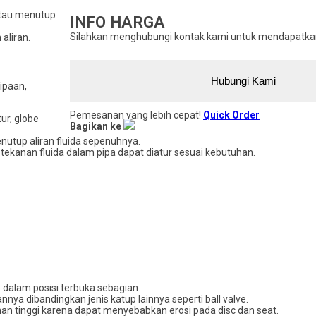
atau menutup
INFO HARGA
Silahkan menghubungi kontak kami untuk mendapatkan 
aliran.
Hubungi Kami
ipaan,
Pemesanan yang lebih cepat!
Quick Order
ur, globe
Bagikan ke
nutup aliran fluida sepenuhnya.
 tekanan fluida dalam pipa dapat diatur sesuai kebutuhan.
 dalam posisi terbuka sebagian.
a dibandingkan jenis katup lainnya seperti ball valve.
anan tinggi karena dapat menyebabkan erosi pada disc dan seat.