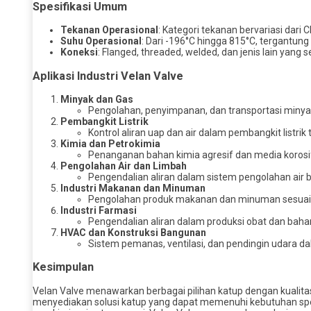
Spesifikasi Umum
Tekanan Operasional
: Kategori tekanan bervariasi dari C
Suhu Operasional
: Dari -196°C hingga 815°C, tergantung
Koneksi
: Flanged, threaded, welded, dan jenis lain yang 
Aplikasi Industri Velan Valve
Minyak dan Gas
Pengolahan, penyimpanan, dan transportasi minyak
Pembangkit Listrik
Kontrol aliran uap dan air dalam pembangkit listri
Kimia dan Petrokimia
Penanganan bahan kimia agresif dan media korosif
Pengolahan Air dan Limbah
Pengendalian aliran dalam sistem pengolahan air be
Industri Makanan dan Minuman
Pengolahan produk makanan dan minuman sesuai 
Industri Farmasi
Pengendalian aliran dalam produksi obat dan bahan
HVAC dan Konstruksi Bangunan
Sistem pemanas, ventilasi, dan pendingin udara da
Kesimpulan
Velan Valve menawarkan berbagai pilihan katup dengan kualitas 
menyediakan solusi katup yang dapat memenuhi kebutuhan spesi