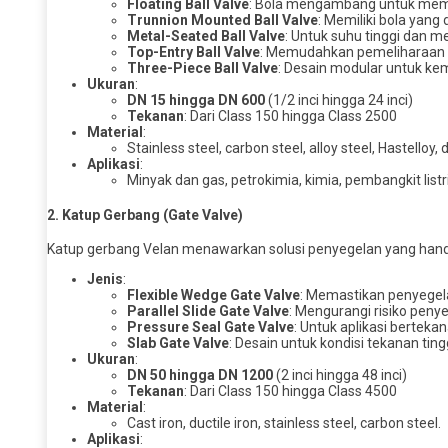
Floating Ball Valve
: Bola mengambang untuk mema
Trunnion Mounted Ball Valve
: Memiliki bola yang
Metal-Seated Ball Valve
: Untuk suhu tinggi dan me
Top-Entry Ball Valve
: Memudahkan pemeliharaan
Three-Piece Ball Valve
: Desain modular untuk k
Ukuran
:
DN 15 hingga DN 600
(1/2 inci hingga 24 inci)
Tekanan
: Dari Class 150 hingga Class 2500
Material
:
Stainless steel, carbon steel, alloy steel, Hastelloy, 
Aplikasi
:
Minyak dan gas, petrokimia, kimia, pembangkit listr
2.
Katup Gerbang (Gate Valve)
Katup gerbang Velan menawarkan solusi penyegelan yang handal
Jenis
:
Flexible Wedge Gate Valve
: Memastikan penyegel
Parallel Slide Gate Valve
: Mengurangi risiko penye
Pressure Seal Gate Valve
: Untuk aplikasi berteka
Slab Gate Valve
: Desain untuk kondisi tekanan ting
Ukuran
:
DN 50 hingga DN 1200
(2 inci hingga 48 inci)
Tekanan
: Dari Class 150 hingga Class 4500
Material
:
Cast iron, ductile iron, stainless steel, carbon steel.
Aplikasi
: