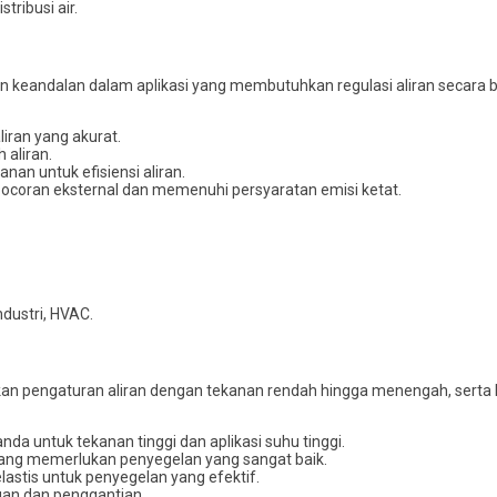
tribusi air.
dan keandalan dalam aplikasi yang membutuhkan regulasi aliran secara b
aliran yang akurat.
aliran.
nan untuk efisiensi aliran.
ocoran eksternal dan memenuhi persyaratan emisi ketat.
ndustri, HVAC.
hkan pengaturan aliran dengan tekanan rendah hingga menengah, serta
nda untuk tekanan tinggi dan aplikasi suhu tinggi.
is yang memerlukan penyegelan yang sangat baik.
 elastis untuk penyegelan yang efektif.
an dan penggantian.