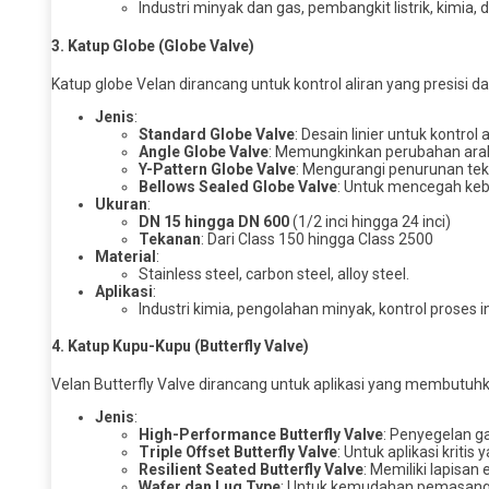
Industri minyak dan gas, pembangkit listrik, kimia, dis
3.
Katup Globe (Globe Valve)
Katup globe Velan dirancang untuk kontrol aliran yang presisi 
Jenis
:
Standard Globe Valve
: Desain linier untuk kontrol 
Angle Globe Valve
: Memungkinkan perubahan arah 
Y-Pattern Globe Valve
: Mengurangi penurunan teka
Bellows Sealed Globe Valve
: Untuk mencegah keb
Ukuran
:
DN 15 hingga DN 600
(1/2 inci hingga 24 inci)
Tekanan
: Dari Class 150 hingga Class 2500
Material
:
Stainless steel, carbon steel, alloy steel.
Aplikasi
:
Industri kimia, pengolahan minyak, kontrol proses i
4.
Katup Kupu-Kupu (Butterfly Valve)
Velan Butterfly Valve dirancang untuk aplikasi yang membutu
Jenis
:
High-Performance Butterfly Valve
: Penyegelan ga
Triple Offset Butterfly Valve
: Untuk aplikasi krit
Resilient Seated Butterfly Valve
: Memiliki lapisan
Wafer dan Lug Type
: Untuk kemudahan pemasang