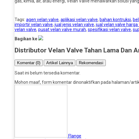
gas, kimia, air, atau energi, Velan Valve menawarkan solusi yan
Tags:
agen velan valve
,
aplikasi velan valve
,
bahan kontruksi
,
bel
importir velan valve
,
jual jenis velan valve
,
jual velan valve harga
velan valve
,
pusat velan valve murah
,
spesifikasi velan valve
,
sup
Bagikan ke
Distributor Velan Valve Tahan Lama Dan A
Komentar (0)
Artikel Lainnya
Rekomendasi
Saat ini belum tersedia komentar.
Mohon maaf, form komentar dinonaktifkan pada halaman/artikel
Flange