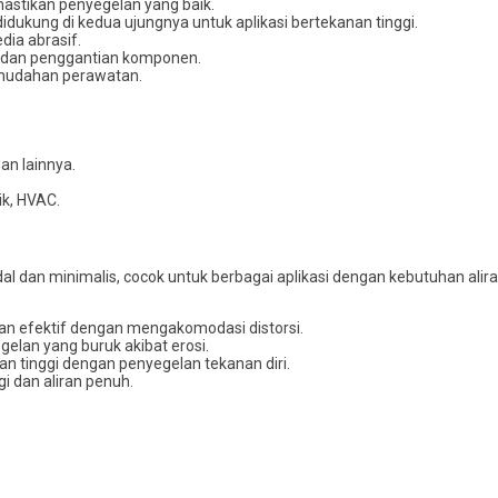
stikan penyegelan yang baik.
 didukung di kedua ujungnya untuk aplikasi bertekanan tinggi.
dia abrasif.
 dan penggantian komponen.
emudahan perawatan.
dan lainnya.
ik, HVAC.
 dan minimalis, cocok untuk berbagai aplikasi dengan kebutuhan alir
an efektif dengan mengakomodasi distorsi.
gelan yang buruk akibat erosi.
nan tinggi dengan penyegelan tekanan diri.
gi dan aliran penuh.