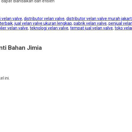
g dapat diandalkan dan efisien
i velan valve
,
distributor velan valve
,
distributor velan valve murah jakar
 terbaik
,
jual velan valve ukuran lengkap
,
pabrik velan valve
,
penjual vela
lier velan valve
,
teknologi velan valve
,
tempat jual velan valve
,
toko vela
nti Bahan Jimia
 ini.