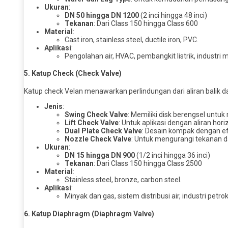
Ukuran
:
DN 50 hingga DN 1200
(2 inci hingga 48 inci)
Tekanan
: Dari Class 150 hingga Class 600
Material
:
Cast iron, stainless steel, ductile iron, PVC.
Aplikasi
:
Pengolahan air, HVAC, pembangkit listrik, industr
5.
Katup Check (Check Valve)
Katup check Velan menawarkan perlindungan dari aliran balik 
Jenis
:
Swing Check Valve
: Memiliki disk berengsel untuk
Lift Check Valve
: Untuk aplikasi dengan aliran horiz
Dual Plate Check Valve
: Desain kompak dengan efi
Nozzle Check Valve
: Untuk mengurangi tekanan d
Ukuran
:
DN 15 hingga DN 900
(1/2 inci hingga 36 inci)
Tekanan
: Dari Class 150 hingga Class 2500
Material
:
Stainless steel, bronze, carbon steel.
Aplikasi
:
Minyak dan gas, sistem distribusi air, industri petro
6.
Katup Diaphragm (Diaphragm Valve)