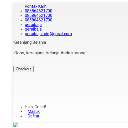
Kontak Kami
085864621700
085864621700
085864621700
geraibaja
geraibaja
geraibajaindo@gmail.com
Keranjang Belanja
Oops, keranjang belanja Anda kosong!
Checkout
Halo, Guest!
Masuk
Daftar