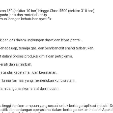
lass 150 (sekitar 10 bar) hingga Class 4500 (sekitar 310 bar).
 pada jenis dan material katup.
sesuai dengan kebutuhan spesifik.
 dan gas dalam lingkungan darat dan lepas pantai.
k tenaga uap, tenaga gas, dan pembangkit energi terbarukan.
 dalam proses produksi kimia dan petrokimia.
rsih dan air limbah.
standar kebersihan dan keamanan.
 kimia farmasi yang memerlukan kondisi steril.
lam bangunan komersial dan industri.
tinggi dan kemampuan yang sesuai untuk berbagai aplikasi industri. De
fik dan tantangan operasional dalam berbagai sektor industri. Apakah