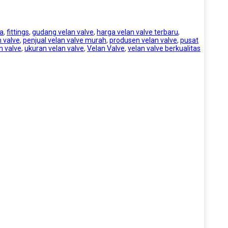
ta
,
fittings
,
gudang velan valve
,
harga velan valve terbaru
,
n valve
,
penjual velan valve murah
,
produsen velan valve
,
pusat
n valve
,
ukuran velan valve
,
Velan Valve
,
velan valve berkualitas