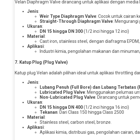
Velan Diaphragm Valve dirancang untuk aplikasi dengan media
Jenis
:
Weir Type Diaphragm Valve
: Cocok untuk cairan k
Straight-Through Diaphragm Valve
: Mengurangi
Ukuran
:
DN 15 hingga DN 300
(1/2 inci hingga 12 inci)
Material
:
Cast iron, stainless steel, dengan diafragma EPDM,
Aplikasi
:
Industri kimia, pengolahan makanan dan minuman, 
7.
Katup Plug (Plug Valve)
Katup plug Velan adalah pilihan ideal untuk aplikasi throttling d
Jenis
:
Lubang Penuh (Full Bore) dan Lubang Terbatas 
Lubricated Plug Valve
: Menggunakan pelumas un
Non-Lubricated Plug Valve
: Dirancang untuk peme
Ukuran
:
DN 15 hingga DN 400
(1/2 inci hingga 16 inci)
Tekanan
: Dari Class 150 hingga Class 2500
Material
:
Stainless steel, carbon steel, bronze.
Aplikasi
:
Aplikasi kimia, distribusi gas, pengolahan cairan, d