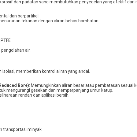
 korosif dan padatan yang membutuhkan penyegelan yang efektif dan 
ental dan berpartikel.
 penurunan tekanan dengan aliran bebas hambatan.
 PTFE.
pengolahan air.
an isolasi, memberikan kontrol aliran yang andal.
(Reduced Bore)
: Memungkinkan aliran besar atau pembatasan sesuai 
tuk mengurangi gesekan dan memperpanjang umur katup.
liharaan rendah dan aplikasi bersih.
an transportasi minyak.