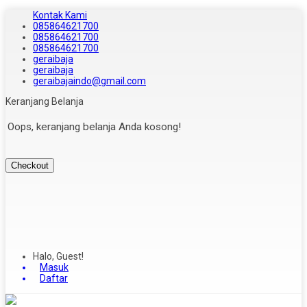
Kontak Kami
085864621700
085864621700
085864621700
geraibaja
geraibaja
geraibajaindo@gmail.com
Keranjang Belanja
Oops, keranjang belanja Anda kosong!
Checkout
Halo, Guest!
Masuk
Daftar