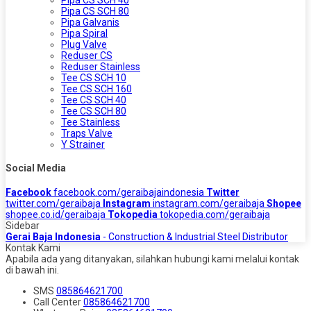
Pipa CS SCH 80
Pipa Galvanis
Pipa Spiral
Plug Valve
Reduser CS
Reduser Stainless
Tee CS SCH 10
Tee CS SCH 160
Tee CS SCH 40
Tee CS SCH 80
Tee Stainless
Traps Valve
Y Strainer
Social Media
Facebook
facebook.com/geraibajaindonesia
Twitter
twitter.com/geraibaja
Instagram
instagram.com/geraibaja
Shopee
shopee.co.id/geraibaja
Tokopedia
tokopedia.com/geraibaja
Sidebar
Gerai Baja Indonesia
- Construction & Industrial Steel Distributor
Kontak Kami
Apabila ada yang ditanyakan, silahkan hubungi kami melalui kontak
di bawah ini.
SMS
085864621700
Call Center
085864621700