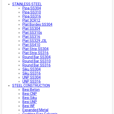
STAINLESS STEEL
Pipa SS304
Pipa SS310
Pipa SS316
Plat 3CR12
Plat Bordes SS304
Plat SS304
Plat SS310s
Plat SS316
Plat SS329 J3L
Plat SS410
Plat Strip SS304
Plat Strip SS316
Round Bar SS304
Round Bar SS310
Round Bar SS316
Siku SS304
Siku SS316
UNP SS304
UNP SS316
STEEL CONSTRUCTION
Besi Beton
Besi CNP
Besi Siku
Besi UNP
Besi WF
Expanded Metal
Gratting Size Galvanis