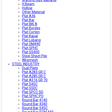
H Beam
Hollow
Other Material
Plat A36
Plat Bar
Plat BKI A
Plat Bordes
Plat Corten
Plat Kapal
Plat Lobang
Plat SM490
Plat SPHC
Plat SS400
Steel Sheet Pile
Wiremesh
STEEL INDUSTRY
Dual Plate
Plat A283 GR C
Plat A285 GR C
Plat A516 GR 70
Plat S45C
Plat S50C
Plat SPCC SD
Plat SPHC PO
Round Bar 4140
Round Bar 4340
Round Bar S45C
Round Bar SCM 440