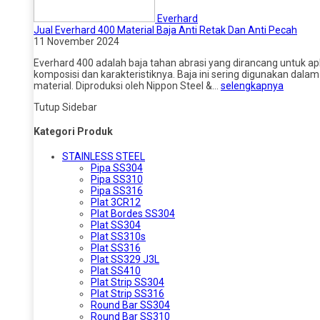
Everhard
Jual Everhard 400 Material Baja Anti Retak Dan Anti Pecah
11 November 2024
Everhard 400 adalah baja tahan abrasi yang dirancang untuk 
komposisi dan karakteristiknya. Baja ini sering digunakan dala
material. Diproduksi oleh Nippon Steel &…
selengkapnya
Tutup Sidebar
Kategori Produk
STAINLESS STEEL
Pipa SS304
Pipa SS310
Pipa SS316
Plat 3CR12
Plat Bordes SS304
Plat SS304
Plat SS310s
Plat SS316
Plat SS329 J3L
Plat SS410
Plat Strip SS304
Plat Strip SS316
Round Bar SS304
Round Bar SS310