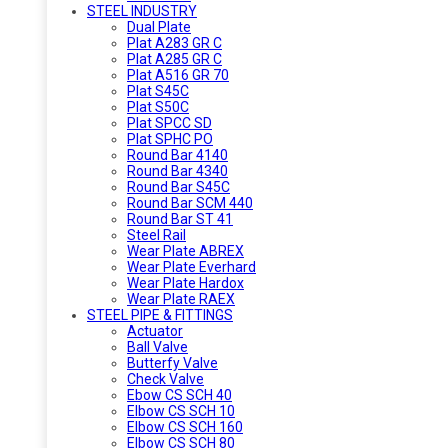
STEEL INDUSTRY
Dual Plate
Plat A283 GR C
Plat A285 GR C
Plat A516 GR 70
Plat S45C
Plat S50C
Plat SPCC SD
Plat SPHC PO
Round Bar 4140
Round Bar 4340
Round Bar S45C
Round Bar SCM 440
Round Bar ST 41
Steel Rail
Wear Plate ABREX
Wear Plate Everhard
Wear Plate Hardox
Wear Plate RAEX
STEEL PIPE & FITTINGS
Actuator
Ball Valve
Butterfy Valve
Check Valve
Ebow CS SCH 40
Elbow CS SCH 10
Elbow CS SCH 160
Elbow CS SCH 80