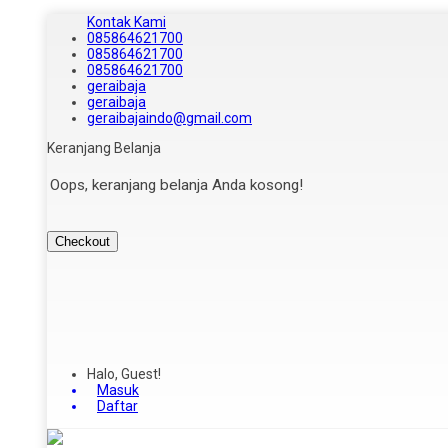
Kontak Kami
085864621700
085864621700
085864621700
geraibaja
geraibaja
geraibajaindo@gmail.com
Keranjang Belanja
Oops, keranjang belanja Anda kosong!
Checkout
Halo, Guest!
Masuk
Daftar