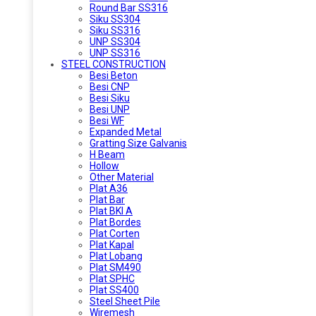
Round Bar SS316
Siku SS304
Siku SS316
UNP SS304
UNP SS316
STEEL CONSTRUCTION
Besi Beton
Besi CNP
Besi Siku
Besi UNP
Besi WF
Expanded Metal
Gratting Size Galvanis
H Beam
Hollow
Other Material
Plat A36
Plat Bar
Plat BKI A
Plat Bordes
Plat Corten
Plat Kapal
Plat Lobang
Plat SM490
Plat SPHC
Plat SS400
Steel Sheet Pile
Wiremesh