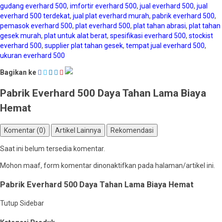
gudang everhard 500
,
imfortir everhard 500
,
jual everhard 500
,
jual
everhard 500 terdekat
,
jual plat everhard murah
,
pabrik everhard 500
,
pemasok everhard 500
,
plat everhard 500
,
plat tahan abrasi
,
plat tahan
gesek murah
,
plat untuk alat berat
,
spesifikasi everhard 500
,
stockist
everhard 500
,
supplier plat tahan gesek
,
tempat jual everhard 500
,
ukuran everhard 500
Bagikan ke
Pabrik Everhard 500 Daya Tahan Lama Biaya
Hemat
Komentar (0)
Artikel Lainnya
Rekomendasi
Saat ini belum tersedia komentar.
Mohon maaf, form komentar dinonaktifkan pada halaman/artikel ini.
Pabrik Everhard 500 Daya Tahan Lama Biaya Hemat
Tutup Sidebar