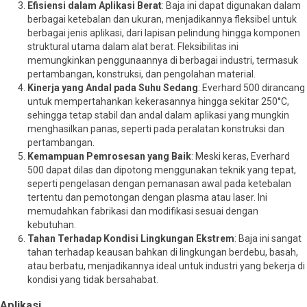
Efisiensi dalam Aplikasi Berat
: Baja ini dapat digunakan dalam
berbagai ketebalan dan ukuran, menjadikannya fleksibel untuk
berbagai jenis aplikasi, dari lapisan pelindung hingga komponen
struktural utama dalam alat berat. Fleksibilitas ini
memungkinkan penggunaannya di berbagai industri, termasuk
pertambangan, konstruksi, dan pengolahan material.
Kinerja yang Andal pada Suhu Sedang
: Everhard 500 dirancang
untuk mempertahankan kekerasannya hingga sekitar 250°C,
sehingga tetap stabil dan andal dalam aplikasi yang mungkin
menghasilkan panas, seperti pada peralatan konstruksi dan
pertambangan.
Kemampuan Pemrosesan yang Baik
: Meski keras, Everhard
500 dapat dilas dan dipotong menggunakan teknik yang tepat,
seperti pengelasan dengan pemanasan awal pada ketebalan
tertentu dan pemotongan dengan plasma atau laser. Ini
memudahkan fabrikasi dan modifikasi sesuai dengan
kebutuhan.
Tahan Terhadap Kondisi Lingkungan Ekstrem
: Baja ini sangat
tahan terhadap keausan bahkan di lingkungan berdebu, basah,
atau berbatu, menjadikannya ideal untuk industri yang bekerja di
kondisi yang tidak bersahabat.
Aplikasi