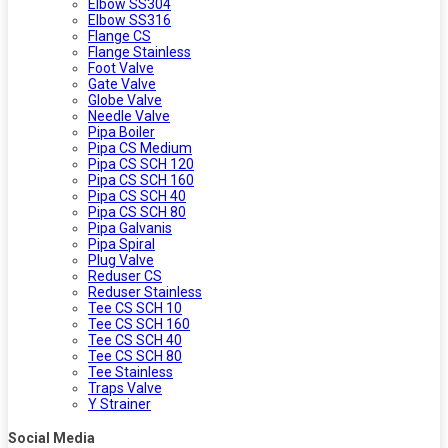
Elbow SS304
Elbow SS316
Flange CS
Flange Stainless
Foot Valve
Gate Valve
Globe Valve
Needle Valve
Pipa Boiler
Pipa CS Medium
Pipa CS SCH 120
Pipa CS SCH 160
Pipa CS SCH 40
Pipa CS SCH 80
Pipa Galvanis
Pipa Spiral
Plug Valve
Reduser CS
Reduser Stainless
Tee CS SCH 10
Tee CS SCH 160
Tee CS SCH 40
Tee CS SCH 80
Tee Stainless
Traps Valve
Y Strainer
Social Media