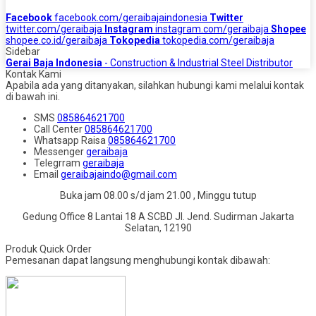
Facebook
facebook.com/geraibajaindonesia
Twitter
twitter.com/geraibaja
Instagram
instagram.com/geraibaja
Shopee
shopee.co.id/geraibaja
Tokopedia
tokopedia.com/geraibaja
Sidebar
Gerai Baja Indonesia
- Construction & Industrial Steel Distributor
Kontak Kami
Apabila ada yang ditanyakan, silahkan hubungi kami melalui kontak
di bawah ini.
SMS
085864621700
Call Center
085864621700
Whatsapp
Raisa
085864621700
Messenger
geraibaja
Telegrram
geraibaja
Email
geraibajaindo@gmail.com
Buka jam 08.00 s/d jam 21.00 , Minggu tutup
Gedung Office 8 Lantai 18 A SCBD Jl. Jend. Sudirman Jakarta
Selatan, 12190
Produk Quick Order
Pemesanan dapat langsung menghubungi kontak dibawah: