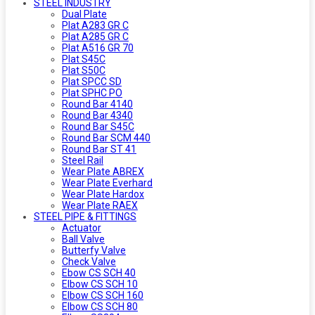
STEEL INDUSTRY
Dual Plate
Plat A283 GR C
Plat A285 GR C
Plat A516 GR 70
Plat S45C
Plat S50C
Plat SPCC SD
Plat SPHC PO
Round Bar 4140
Round Bar 4340
Round Bar S45C
Round Bar SCM 440
Round Bar ST 41
Steel Rail
Wear Plate ABREX
Wear Plate Everhard
Wear Plate Hardox
Wear Plate RAEX
STEEL PIPE & FITTINGS
Actuator
Ball Valve
Butterfy Valve
Check Valve
Ebow CS SCH 40
Elbow CS SCH 10
Elbow CS SCH 160
Elbow CS SCH 80