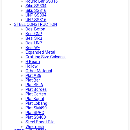
Round Bar SS316
Siku SS304
Siku SS316
UNP SS304
UNP SS316
STEEL CONSTRUCTION
Besi Beton
Besi CNP
Besi Siku
Besi UNP
Besi WF
Expanded Metal
Gratting Size Galvanis
H Beam
Hollow
Other Material
Plat A36
Plat Bar
Plat BKI A
Plat Bordes
Plat Corten
Plat Kapal
Plat Lobang
Plat SM490
Plat SPHC
Plat SS400
Steel Sheet Pile
Wiremesh