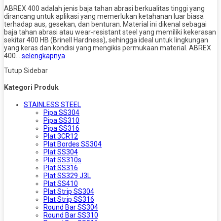
ABREX 400 adalah jenis baja tahan abrasi berkualitas tinggi yang
dirancang untuk aplikasi yang memerlukan ketahanan luar biasa
terhadap aus, gesekan, dan benturan. Material ini dikenal sebagai
baja tahan abrasi atau wear-resistant steel yang memiliki kekerasan
sekitar 400 HB (Brinell Hardness), sehingga ideal untuk lingkungan
yang keras dan kondisi yang mengikis permukaan material. ABREX
400…
selengkapnya
Tutup Sidebar
Kategori Produk
STAINLESS STEEL
Pipa SS304
Pipa SS310
Pipa SS316
Plat 3CR12
Plat Bordes SS304
Plat SS304
Plat SS310s
Plat SS316
Plat SS329 J3L
Plat SS410
Plat Strip SS304
Plat Strip SS316
Round Bar SS304
Round Bar SS310