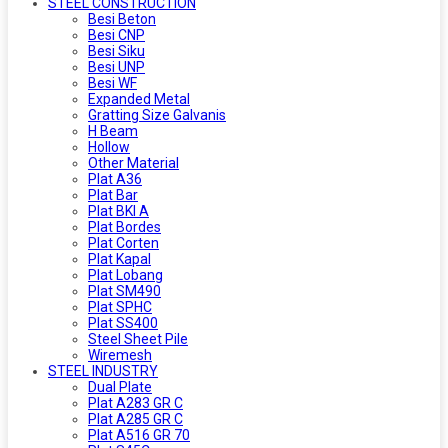
STEEL CONSTRUCTION
Besi Beton
Besi CNP
Besi Siku
Besi UNP
Besi WF
Expanded Metal
Gratting Size Galvanis
H Beam
Hollow
Other Material
Plat A36
Plat Bar
Plat BKI A
Plat Bordes
Plat Corten
Plat Kapal
Plat Lobang
Plat SM490
Plat SPHC
Plat SS400
Steel Sheet Pile
Wiremesh
STEEL INDUSTRY
Dual Plate
Plat A283 GR C
Plat A285 GR C
Plat A516 GR 70