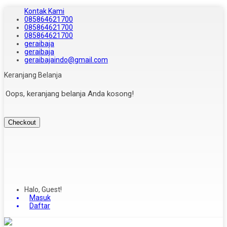
Kontak Kami
085864621700
085864621700
085864621700
geraibaja
geraibaja
geraibajaindo@gmail.com
Keranjang Belanja
Oops, keranjang belanja Anda kosong!
Checkout
Halo, Guest!
Masuk
Daftar