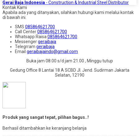
Gerai Baja Indonesia
- Construction & Industrial Steel Distributor
Kontak Kami
Apabila ada yang ditanyakan, silahkan hubungi kami melalui kontak
di bawah ini.
SMS
085864621700
Call Center
085864621700
Whatsapp
Raisa
085864621700
Messenger
geraibaja
Telegrram
geraibaja
Email
geraibajaindo@gmail.com
Buka jam 08.00 s/d jam 21.00 , Minggu tutup
Gedung Office 8 Lantai 18 A SCBD Jl. Jend. Sudirman Jakarta
Selatan, 12190
Produk yang sangat tepat, pilihan bagus..!
Berhasil ditambahkan ke keranjang belanja