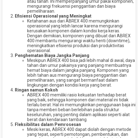
atau tanah. Ini memperpanjang umur pakai komponen,
mengurangi frekuensi penggantian dan biaya
pemeliharaan.
Efisiensi Operasional yang Meningkat
Ketahanan aus dari ABREX 400 memungkinkan
operasional yang lebih lancar karena mengurangi
kerusakan komponen dalam kondisi kerja keras.
Dengan demikian, komponen yang dibuat dari ABREX
400 membantu mengurangi waktu henti (downtime),
meningkatkan efisiensi produksi dan produktivitas
operasional.
Penghematan Biaya Jangka Panjang
Meskipun ABREX 400 bisa jadi lebih mahal di awal, daya
tahan dan umur pakainya yang panjang membuatnya
hemat biaya dalam jangka panjang. Komponen yang
lebih tahan aus mengurangi biaya penggantian dan
pemeliharaan, yang sangat bermanfaat dalam
lingkungan dengan kondisi kerja yang berat.
Ringan namun Kokoh
ABREX 400 memiliki rasio kekuatan terhadap berat
yang baik, sehingga komponen dari material ini tidak
terlalu berat. Hal ini memungkinkan penggunaan baja ini
tanpa memberi beban berlebihan pada struktur
keseluruhan, yang penting dalam aplikasi seperti alat
berat dan kendaraan tambang.
Fleksibilitas dalam Pemrosesan
Meski keras, ABREX 400 dapat diolah dengan metode
yang tepat, seperti pemotongan, pembentukan, dan