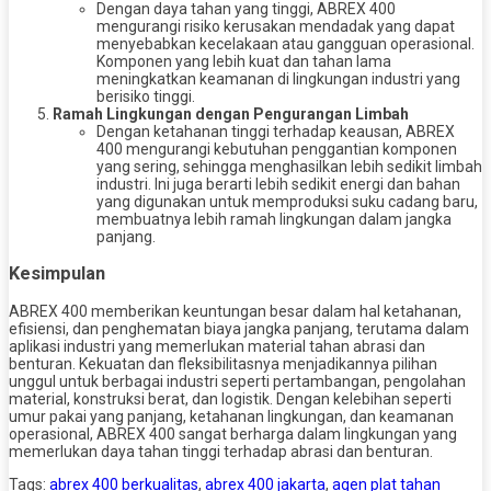
Dengan daya tahan yang tinggi, ABREX 400
mengurangi risiko kerusakan mendadak yang dapat
menyebabkan kecelakaan atau gangguan operasional.
Komponen yang lebih kuat dan tahan lama
meningkatkan keamanan di lingkungan industri yang
berisiko tinggi.
Ramah Lingkungan dengan Pengurangan Limbah
Dengan ketahanan tinggi terhadap keausan, ABREX
400 mengurangi kebutuhan penggantian komponen
yang sering, sehingga menghasilkan lebih sedikit limbah
industri. Ini juga berarti lebih sedikit energi dan bahan
yang digunakan untuk memproduksi suku cadang baru,
membuatnya lebih ramah lingkungan dalam jangka
panjang.
Kesimpulan
ABREX 400 memberikan keuntungan besar dalam hal ketahanan,
efisiensi, dan penghematan biaya jangka panjang, terutama dalam
aplikasi industri yang memerlukan material tahan abrasi dan
benturan. Kekuatan dan fleksibilitasnya menjadikannya pilihan
unggul untuk berbagai industri seperti pertambangan, pengolahan
material, konstruksi berat, dan logistik. Dengan kelebihan seperti
umur pakai yang panjang, ketahanan lingkungan, dan keamanan
operasional, ABREX 400 sangat berharga dalam lingkungan yang
memerlukan daya tahan tinggi terhadap abrasi dan benturan.
Tags:
abrex 400 berkualitas
,
abrex 400 jakarta
,
agen plat tahan