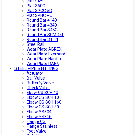
Plat S45C
Plat S50C
Plat SPCC SD
Plat SPHC PO
Round Bar 4140
Round Bar 4340
Round Bar S45C
Round Bar SCM 440
Round Bar ST 41
Steel Rail
Wear Plate ABREX
Wear Plate Everhard
Wear Plate Hardox
Wear Plate RAEX
STEEL PIPE & FITTINGS
Actuator
Ball Valve
Butterfy Valve
Check Valve
Ebow CS SCH 40
Elbow CS SCH 10
Elbow CS SCH 160
Elbow CS SCH 80
Elbow SS304
Elbow SS316
Flange CS
Flange Stainless
Foot Valve