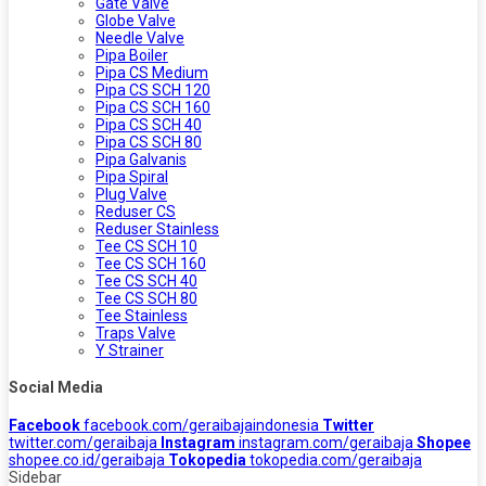
Gate Valve
Globe Valve
Needle Valve
Pipa Boiler
Pipa CS Medium
Pipa CS SCH 120
Pipa CS SCH 160
Pipa CS SCH 40
Pipa CS SCH 80
Pipa Galvanis
Pipa Spiral
Plug Valve
Reduser CS
Reduser Stainless
Tee CS SCH 10
Tee CS SCH 160
Tee CS SCH 40
Tee CS SCH 80
Tee Stainless
Traps Valve
Y Strainer
Social Media
Facebook
facebook.com/geraibajaindonesia
Twitter
twitter.com/geraibaja
Instagram
instagram.com/geraibaja
Shopee
shopee.co.id/geraibaja
Tokopedia
tokopedia.com/geraibaja
Sidebar