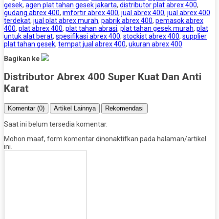
gesek
,
agen plat tahan gesek jakarta
,
distributor plat abrex 400
,
gudang abrex 400
,
imfortir abrex 400
,
jual abrex 400
,
jual abrex 400
terdekat
,
jual plat abrex murah
,
pabrik abrex 400
,
pemasok abrex
400
,
plat abrex 400
,
plat tahan abrasi
,
plat tahan gesek murah
,
plat
untuk alat berat
,
spesifikasi abrex 400
,
stockist abrex 400
,
supplier
plat tahan gesek
,
tempat jual abrex 400
,
ukuran abrex 400
Bagikan ke
Distributor Abrex 400 Super Kuat Dan Anti
Karat
Komentar (0)
Artikel Lainnya
Rekomendasi
Saat ini belum tersedia komentar.
Mohon maaf, form komentar dinonaktifkan pada halaman/artikel
ini.