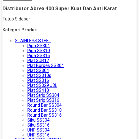
Distributor Abrex 400 Super Kuat Dan Anti Karat
Tutup Sidebar
Kategori Produk
STAINLESS STEEL
Pipa SS304
Pipa SS310
Pipa SS316
Plat 3CR12
Plat Bordes SS304
Plat SS304
Plat SS310s
Plat SS316
Plat SS329 J3L
Plat SS410
Plat Strip SS304
Plat Strip SS316
Round Bar SS304
Round Bar SS310
Round Bar SS316
Siku SS304
Siku SS316
UNP SS304
UNP SS316