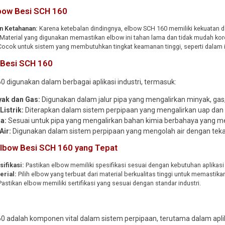
bow Besi SCH 160
n Ketahanan:
Karena ketebalan dindingnya, elbow SCH 160 memiliki kekuatan d
Material yang digunakan memastikan elbow ini tahan lama dan tidak mudah kor
ocok untuk sistem yang membutuhkan tingkat keamanan tinggi, seperti dalam i
 Besi SCH 160
0 digunakan dalam berbagai aplikasi industri, termasuk:
yak dan Gas:
Digunakan dalam jalur pipa yang mengalirkan minyak, gas
istrik:
Diterapkan dalam sistem perpipaan yang mengalirkan uap dan 
ia:
Sesuai untuk pipa yang mengalirkan bahan kimia berbahaya yang m
Air:
Digunakan dalam sistem perpipaan yang mengolah air dengan tekan
Elbow Besi SCH 160 yang Tepat
ifikasi:
Pastikan elbow memiliki spesifikasi sesuai dengan kebutuhan aplikasi
erial:
Pilih elbow yang terbuat dari material berkualitas tinggi untuk memastika
astikan elbow memiliki sertifikasi yang sesuai dengan standar industri.
60 adalah komponen vital dalam sistem perpipaan, terutama dalam ap