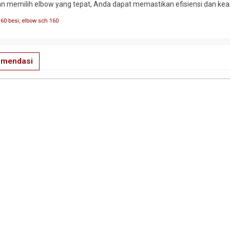
gan memilih elbow yang tepat, Anda dapat memastikan efisiensi dan k
160 besi
,
elbow sch 160
omendasi