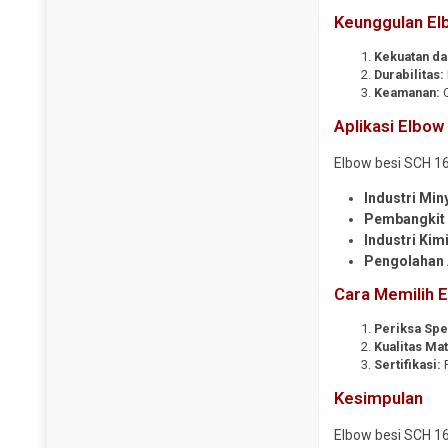
Keunggulan El
Steel Sheet Pile
Pipa CS SCH 120
Wiremesh
Pipa CS SCH 160
Kekuatan da
Durabilitas:
Pipa CS SCH 40
Keamanan:
C
Pipa CS SCH 80
Aplikasi Elbow
Pipa Galvanis
Elbow besi SCH 16
Pipa Spiral
Industri Min
Plug Valve
Pembangkit L
Reduser CS
Industri Kim
Reduser Stainless
Pengolahan 
Tee CS SCH 10
Cara Memilih 
Tee CS SCH 160
Periksa Spes
Tee CS SCH 40
Kualitas Mat
Sertifikasi:
P
Tee CS SCH 80
Kesimpulan
Tee Stainless
Traps Valve
Elbow besi SCH 1