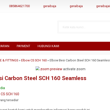
085864621700
geraibaja
geraibaja
geraibaj
YARAN
PAYMENT
HUBUNGI KAMI
PE & FITTINGS
»
Elbow CS SCH 160
»
Elbow Besi Carbon Steel SCH 160 Seamles
zoom preview
activate zoom
si Carbon Steel SCH 160 Seamless
dia
 CS SCH 160
yang tersedia!
ungi kontak kami untuk mendapatkan informasi harga produk ini.