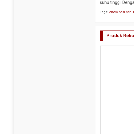
suhu tinggi. Den
Y Strainer
Tags:
elbow besi sch 
Produk Rek