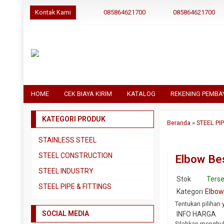
Kontak Kami
085864621700
085864621700
HOME
CEK BIAYA KIRIM
KATALOG
REKENING PEMBA
KATEGORI PRODUK
Beranda
»
STEEL PI
STAINLESS STEEL
Pipa SS304
STEEL CONSTRUCTION
Elbow Be
Pipa SS310
Besi Beton
STEEL INDUSTRY
Stok
Terse
Pipa SS316
Besi CNP
Dual Plate
STEEL PIPE & FITTINGS
Kategori
Elbow
Plat 3CR12
Besi Siku
Plat A283 GR C
Actuator
Tentukan pilihan 
Plat Bordes SS304
Besi UNP
SOCIAL MEDIA
Plat A285 GR C
INFO HARGA
Ball Valve
Silahkan menghub