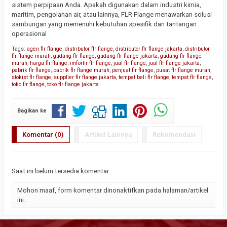
sistem perpipaan Anda. Apakah digunakan dalam industri kimia,
maritim, pengolahan air, atau lainnya, FLR Flange menawarkan solusi
sambungan yang memenuhi kebutuhan spesifik dan tantangan
operasional
Tags:
agen flr flange
,
distributor flr flange
,
distributor flr flange jakarta
,
distributor
flr flange murah
,
gudang flr flange
,
gudang flr flange jakarta
,
gudang flr flange
murah
,
harga flr flange
,
imfortir flr flange
,
jual flr flange
,
jual flr flange jakarta
,
pabrik flr flange
,
pabrik flr flange murah
,
penjual flr flange
,
pusat flr flange murah
,
stokist flr flange
,
supplier flr flange jakarta
,
tempat beli flr flange
,
tempat flr flange
,
toko flr flange
,
toko flr flange jakarta
Bagikan ke
Komentar (0)
Artikel Lainnya
Rekomendasi
Saat ini belum tersedia komentar.
Mohon maaf, form komentar dinonaktifkan pada halaman/artikel
ini.