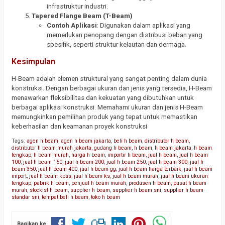
infrastruktur industri.
Tapered Flange Beam (T-Beam)
Contoh Aplikasi
: Digunakan dalam aplikasi yang
memerlukan penopang dengan distribusi beban yang
spesifik, seperti struktur kelautan dan dermaga.
Kesimpulan
H-Beam adalah elemen struktural yang sangat penting dalam dunia
konstruksi. Dengan berbagai ukuran dan jenis yang tersedia, H-Beam
menawarkan fleksibilitas dan kekuatan yang dibutuhkan untuk
berbagai aplikasi konstruksi. Memahami ukuran dan jenis H-Beam
memungkinkan pemilihan produk yang tepat untuk memastikan
keberhasilan dan keamanan proyek konstruksi
Tags:
agen h beam
,
agen h beam jakarta
,
beli h beam
,
distributor h beam
,
distributor h beam murah jakarta
,
gudang h beam
,
h beam
,
h beam jakarta
,
h beam
lengkap
,
h beam murah
,
harga h beam
,
importir h beam
,
jual h beam
,
jual h beam
100
,
jual h beam 150
,
jual h beam 200
,
jual h beam 250
,
jual h beam 300
,
jual h
beam 350
,
jual h beam 400
,
jual h beam gg
,
jual h beam harga terbaik
,
jual h beam
import
,
jual h beam kpss
,
jual h beam ks
,
jual h beam murah
,
jual h beam ukuran
lengkap
,
pabrik h beam
,
penjual h beam murah
,
produsen h beam
,
pusat h beam
murah
,
stockist h beam
,
supplier h beam
,
supplier h beam sni
,
supplier h beam
standar sni
,
tempat beli h beam
,
toko h beam
Bagikan ke