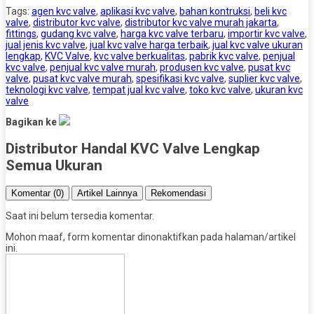
Tags:
agen kvc valve
,
aplikasi kvc valve
,
bahan kontruksi
,
beli kvc
valve
,
distributor kvc valve
,
distributor kvc valve murah jakarta
,
fittings
,
gudang kvc valve
,
harga kvc valve terbaru
,
importir kvc valve
,
jual jenis kvc valve
,
jual kvc valve harga terbaik
,
jual kvc valve ukuran
lengkap
,
KVC Valve
,
kvc valve berkualitas
,
pabrik kvc valve
,
penjual
kvc valve
,
penjual kvc valve murah
,
produsen kvc valve
,
pusat kvc
valve
,
pusat kvc valve murah
,
spesifikasi kvc valve
,
suplier kvc valve
,
teknologi kvc valve
,
tempat jual kvc valve
,
toko kvc valve
,
ukuran kvc
valve
Bagikan ke
Distributor Handal KVC Valve Lengkap
Semua Ukuran
Komentar (0)
Artikel Lainnya
Rekomendasi
Saat ini belum tersedia komentar.
Mohon maaf, form komentar dinonaktifkan pada halaman/artikel
ini.