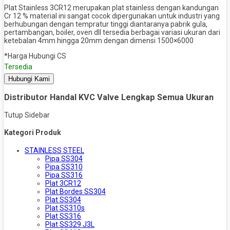
Plat Stainless 3CR12 merupakan plat stainless dengan kandungan
Cr 12 % material ini sangat cocok dipergunakan untuk industri yang
berhubungan dengan tempratur tinggi diantaranya pabrik gula,
pertambangan, boiler, oven dll tersedia berbagai variasi ukuran dari
ketebalan 4mm hingga 20mm dengan dimensi 1500×6000
*Harga Hubungi CS
Tersedia
Hubungi Kami
Distributor Handal KVC Valve Lengkap Semua Ukuran
Tutup Sidebar
Kategori Produk
STAINLESS STEEL
Pipa SS304
Pipa SS310
Pipa SS316
Plat 3CR12
Plat Bordes SS304
Plat SS304
Plat SS310s
Plat SS316
Plat SS329 J3L