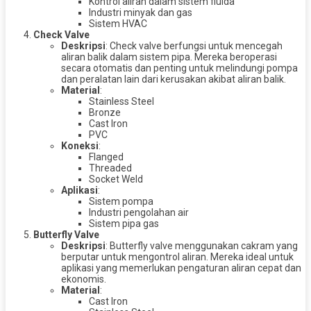
Kontrol aliran dalam sistem fluida
Industri minyak dan gas
Sistem HVAC
Check Valve
Deskripsi
: Check valve berfungsi untuk mencegah
aliran balik dalam sistem pipa. Mereka beroperasi
secara otomatis dan penting untuk melindungi pompa
dan peralatan lain dari kerusakan akibat aliran balik.
Material
:
Stainless Steel
Bronze
Cast Iron
PVC
Koneksi
:
Flanged
Threaded
Socket Weld
Aplikasi
:
Sistem pompa
Industri pengolahan air
Sistem pipa gas
Butterfly Valve
Deskripsi
: Butterfly valve menggunakan cakram yang
berputar untuk mengontrol aliran. Mereka ideal untuk
aplikasi yang memerlukan pengaturan aliran cepat dan
ekonomis.
Material
:
Cast Iron