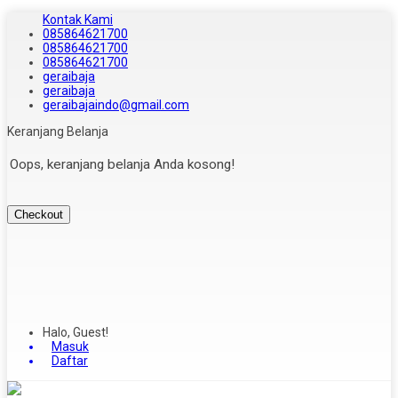
Kontak Kami
085864621700
085864621700
085864621700
geraibaja
geraibaja
geraibajaindo@gmail.com
Keranjang Belanja
Oops, keranjang belanja Anda kosong!
Checkout
Halo, Guest!
Masuk
Daftar