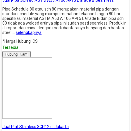
Jual Pipa SCH 80 ASTM A53 A106 API 5 L Grade B Seamless
Pipa Schedule 80 atau sch 80 merupakan material pipa dengan
standar schedule yang mampu menahan tekanan hingga 80 bar.
spesifikasi material ASTM A53 A 106 API 5 L Grade B dan pipa sch
80 tidak ada welded artinya pipa ini sudah pasti seamless. Produk ini
diimport dari china dengan merk diantaranya henyang dan baotao
steel….
selengkapnya
*Harga Hubungi CS
Tersedia
Hubungi Kami
Jual Plat Stainless 3CR12 di Jakarta