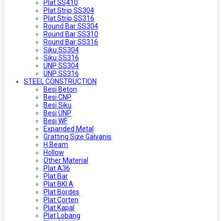
Plat SS410
Plat Strip SS304
Plat Strip SS316
Round Bar SS304
Round Bar SS310
Round Bar SS316
Siku SS304
Siku SS316
UNP SS304
UNP SS316
STEEL CONSTRUCTION
Besi Beton
Besi CNP
Besi Siku
Besi UNP
Besi WF
Expanded Metal
Gratting Size Galvanis
H Beam
Hollow
Other Material
Plat A36
Plat Bar
Plat BKI A
Plat Bordes
Plat Corten
Plat Kapal
Plat Lobang