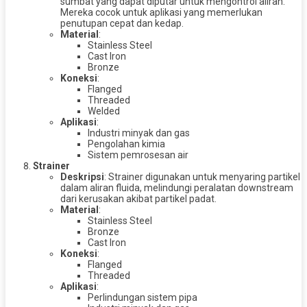
sumbat yang dapat diputar untuk mengontrol aliran.
Mereka cocok untuk aplikasi yang memerlukan
penutupan cepat dan kedap.
Material
:
Stainless Steel
Cast Iron
Bronze
Koneksi
:
Flanged
Threaded
Welded
Aplikasi
:
Industri minyak dan gas
Pengolahan kimia
Sistem pemrosesan air
Strainer
Deskripsi
: Strainer digunakan untuk menyaring partikel
dalam aliran fluida, melindungi peralatan downstream
dari kerusakan akibat partikel padat.
Material
:
Stainless Steel
Bronze
Cast Iron
Koneksi
:
Flanged
Threaded
Aplikasi
:
Perlindungan sistem pipa