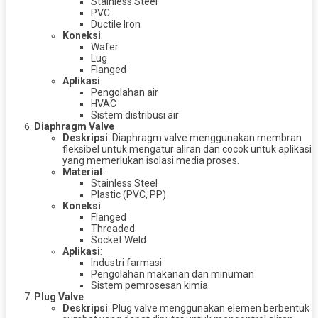
Stainless Steel
PVC
Ductile Iron
Koneksi
:
Wafer
Lug
Flanged
Aplikasi
:
Pengolahan air
HVAC
Sistem distribusi air
Diaphragm Valve
Deskripsi
: Diaphragm valve menggunakan membran
fleksibel untuk mengatur aliran dan cocok untuk aplikasi
yang memerlukan isolasi media proses.
Material
:
Stainless Steel
Plastic (PVC, PP)
Koneksi
:
Flanged
Threaded
Socket Weld
Aplikasi
:
Industri farmasi
Pengolahan makanan dan minuman
Sistem pemrosesan kimia
Plug Valve
Deskripsi
: Plug valve menggunakan elemen berbentuk