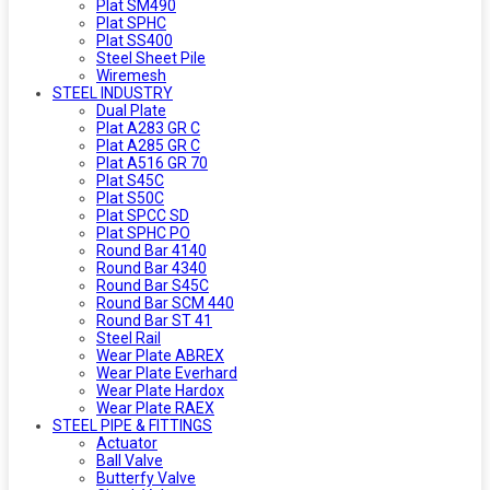
Plat SM490
Plat SPHC
Plat SS400
Steel Sheet Pile
Wiremesh
STEEL INDUSTRY
Dual Plate
Plat A283 GR C
Plat A285 GR C
Plat A516 GR 70
Plat S45C
Plat S50C
Plat SPCC SD
Plat SPHC PO
Round Bar 4140
Round Bar 4340
Round Bar S45C
Round Bar SCM 440
Round Bar ST 41
Steel Rail
Wear Plate ABREX
Wear Plate Everhard
Wear Plate Hardox
Wear Plate RAEX
STEEL PIPE & FITTINGS
Actuator
Ball Valve
Butterfy Valve