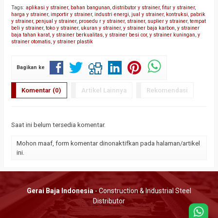
Tags:
aplikasi y strainer
,
bahan bangunan
,
distributor y strainer
,
fitur y strainer
,
harga y strainer
,
importir y strainer
,
industri energi
,
jual y strainer
,
kontruksi
,
pabrik
y strainer
,
penjual y strainer
,
prosedu r y strainer
,
strainer
,
suplier y strainer
,
tempat
beli y strainer
,
toko y strainer
,
ukuran y strainer
,
y strainer baja karbon
,
y strainer
baja tahan karat
,
y strainer berkualitas
,
y strainer besi cor
,
y strainer kuningan
,
y
strainer otomatis
,
y strainer plastik
Bagikan ke
Komentar (0)
Artikel Lainnya
Rekomendasi
Saat ini belum tersedia komentar.
Mohon maaf, form komentar dinonaktifkan pada halaman/artikel
ini.
Gerai Baja Indonesia
- Construction & Industrial Steel
Distributor