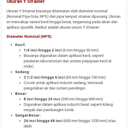
Ukuran Y Strainer
Ukuran Y Strainer biasanya ditentukan oleh diameter nominal
(Nominal Pipe Size, NPS) dari pipa tempat strainer dipasang. Ukuran
ini mencakup variasi kecil hingga besar, tergantung pada aliran dan
aplikasi spesifik. Berikut adalah ukuran umum Y Strainer:
Diameter Nominal (NPS):
Kecil:
1/4 inci hingga 2 inci
(6 mm hingga 50 mm)
Biasanya digunakan dalam aplikasi kecil, seperti
peralatan laboratorium dan sistem perpipaan kecil di
HVAC.
Sedang:
2 1/2 inci hingga 6 inci
(65 mm hingga 150 mm)
Cocok untuk aplikasi industri sedang, termasuk
pengolahan air dan sistem pendingin.
Besar:
8 inci hingga 24 inci
(200 mm hingga 600 mm)
Digunakan dalam aplikasi industri berat seperti kilang
minyak dan pembangkit listrik.
Sangat Besar:
26 inci hingga 48 inci
(650 mm hingga 1200 mm) atau
lebih