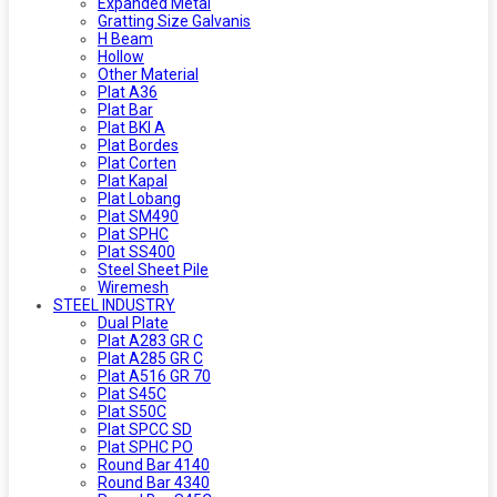
Expanded Metal
Gratting Size Galvanis
H Beam
Hollow
Other Material
Plat A36
Plat Bar
Plat BKI A
Plat Bordes
Plat Corten
Plat Kapal
Plat Lobang
Plat SM490
Plat SPHC
Plat SS400
Steel Sheet Pile
Wiremesh
STEEL INDUSTRY
Dual Plate
Plat A283 GR C
Plat A285 GR C
Plat A516 GR 70
Plat S45C
Plat S50C
Plat SPCC SD
Plat SPHC PO
Round Bar 4140
Round Bar 4340