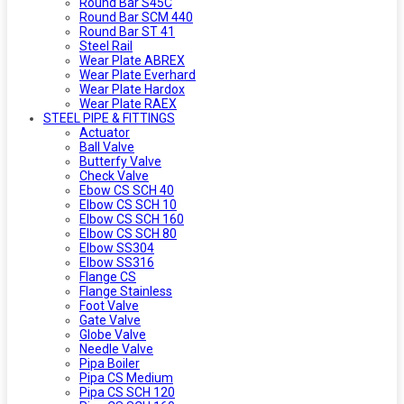
Round Bar S45C
Round Bar SCM 440
Round Bar ST 41
Steel Rail
Wear Plate ABREX
Wear Plate Everhard
Wear Plate Hardox
Wear Plate RAEX
STEEL PIPE & FITTINGS
Actuator
Ball Valve
Butterfy Valve
Check Valve
Ebow CS SCH 40
Elbow CS SCH 10
Elbow CS SCH 160
Elbow CS SCH 80
Elbow SS304
Elbow SS316
Flange CS
Flange Stainless
Foot Valve
Gate Valve
Globe Valve
Needle Valve
Pipa Boiler
Pipa CS Medium
Pipa CS SCH 120