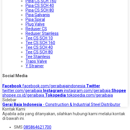
Pipa CS SCH 160
Pipa CS SCH 40
Pipa CS SCH 80
Pipa Galvanis
Pipa Spiral
Plug Valve
Reduser CS
Reduser Stainless
Tee CS SCH 10
Tee CS SCH 160
Tee CS SCH 40
Tee CS SCH 80
Tee Stainless
Traps Valve
Y Strainer
Social Media
Facebook
facebook.com/geraibajaindonesia
Twitter
twitter.com/geraibaja
Instagram
instagram.com/geraibaja
Shopee
shopee.co.id/geraibaja
Tokopedia
tokopedia.com/geraibaja
Sidebar
Gerai Baja Indonesia
- Construction & Industrial Steel Distributor
Kontak Kami
Apabila ada yang ditanyakan, silahkan hubungi kami melalui kontak
di bawah ini.
SMS
085864621700