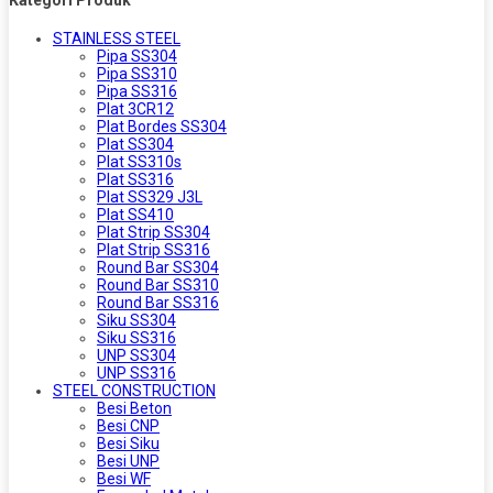
Kategori Produk
STAINLESS STEEL
Pipa SS304
Pipa SS310
Pipa SS316
Plat 3CR12
Plat Bordes SS304
Plat SS304
Plat SS310s
Plat SS316
Plat SS329 J3L
Plat SS410
Plat Strip SS304
Plat Strip SS316
Round Bar SS304
Round Bar SS310
Round Bar SS316
Siku SS304
Siku SS316
UNP SS304
UNP SS316
STEEL CONSTRUCTION
Besi Beton
Besi CNP
Besi Siku
Besi UNP
Besi WF