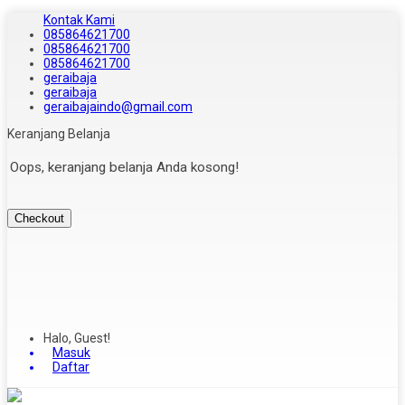
Kontak Kami
085864621700
085864621700
085864621700
geraibaja
geraibaja
geraibajaindo@gmail.com
Keranjang Belanja
Oops, keranjang belanja Anda kosong!
Checkout
Halo, Guest!
Masuk
Daftar