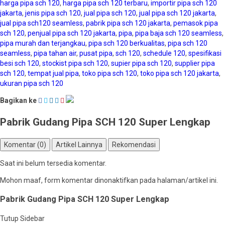
harga pipa sch 120
,
harga pipa sch 120 terbaru
,
importir pipa sch 120
jakarta
,
jenis pipa sch 120
,
jual pipa sch 120
,
jual pipa sch 120 jakarta
,
jual pipa sch120 seamless
,
pabrik pipa sch 120 jakarta
,
pemasok pipa
sch 120
,
penjual pipa sch 120 jakarta
,
pipa
,
pipa baja sch 120 seamless
,
pipa murah dan terjangkau
,
pipa sch 120 berkualitas
,
pipa sch 120
seamless
,
pipa tahan air
,
pusat pipa
,
sch 120
,
schedule 120
,
spesifikasi
besi sch 120
,
stockist pipa sch 120
,
supier pipa sch 120
,
supplier pipa
sch 120
,
tempat jual pipa
,
toko pipa sch 120
,
toko pipa sch 120 jakarta
,
ukuran pipa sch 120
Bagikan ke
Pabrik Gudang Pipa SCH 120 Super Lengkap
Komentar (0)
Artikel Lainnya
Rekomendasi
Saat ini belum tersedia komentar.
Mohon maaf, form komentar dinonaktifkan pada halaman/artikel ini.
Pabrik Gudang Pipa SCH 120 Super Lengkap
Tutup Sidebar