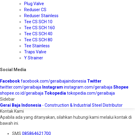
Plug Valve
Reduser CS
Reduser Stainless
Tee CS SCH 10
Tee CS SCH 160
Tee CS SCH 40
Tee CS SCH 80
Tee Stainless
Traps Valve
Y Strainer
Social Media
Facebook
facebook.com/geraibajaindonesia
Twitter
twitter.com/geraibaja
Instagram
instagram.com/geraibaja
Shopee
shopee.co.id/geraibaja
Tokopedia
tokopedia.com/geraibaja
Sidebar
Gerai Baja Indonesia
- Construction & Industrial Steel Distributor
Kontak Kami
Apabila ada yang ditanyakan, silahkan hubungi kami melalui kontak di
bawah ini.
SMS
085864621700