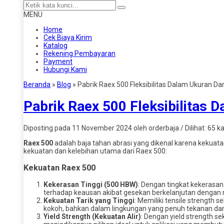
MENU
Home
Cek Biaya Kirim
Katalog
Rekening Pembayaran
Payment
Hubungi Kami
Beranda
»
Blog
»
Pabrik Raex 500 Fleksibilitas Dalam Ukuran Da
Pabrik Raex 500 Fleksibilitas 
Diposting pada 11 November 2024 oleh orderbaja / Dilihat: 65 kal
Raex 500
adalah baja tahan abrasi yang dikenal karena kekua
kekuatan dan kelebihan utama dari Raex 500:
Kekuatan Raex 500
Kekerasan Tinggi (500 HBW)
: Dengan tingkat kekerasan
terhadap keausan akibat gesekan berkelanjutan dengan ma
Kekuatan Tarik yang Tinggi
: Memiliki tensile strengt
kokoh, bahkan dalam lingkungan yang penuh tekanan dan
Yield Strength (Kekuatan Alir)
: Dengan yield strength 