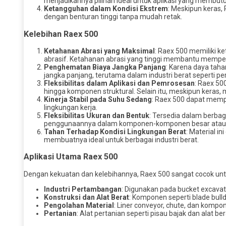
menjadikannya pilihan ideal untuk aplikasi yang membutu
Ketangguhan dalam Kondisi Ekstrem
: Meskipun keras,
dengan benturan tinggi tanpa mudah retak.
Kelebihan Raex 500
Ketahanan Abrasi yang Maksimal
: Raex 500 memiliki k
abrasif. Ketahanan abrasi yang tinggi membantu mempe
Penghematan Biaya Jangka Panjang
: Karena daya tah
jangka panjang, terutama dalam industri berat seperti p
Fleksibilitas dalam Aplikasi dan Pemrosesan
: Raex 50
hingga komponen struktural. Selain itu, meskipun keras, m
Kinerja Stabil pada Suhu Sedang
: Raex 500 dapat memp
lingkungan kerja.
Fleksibilitas Ukuran dan Bentuk
: Tersedia dalam berba
penggunaannya dalam komponen-komponen besar atau k
Tahan Terhadap Kondisi Lingkungan Berat
: Material i
membuatnya ideal untuk berbagai industri berat.
Aplikasi Utama Raex 500
Dengan kekuatan dan kelebihannya, Raex 500 sangat cocok unt
Industri Pertambangan
: Digunakan pada bucket excavato
Konstruksi dan Alat Berat
: Komponen seperti blade bull
Pengolahan Material
: Liner conveyor, chute, dan komp
Pertanian
: Alat pertanian seperti pisau bajak dan alat b