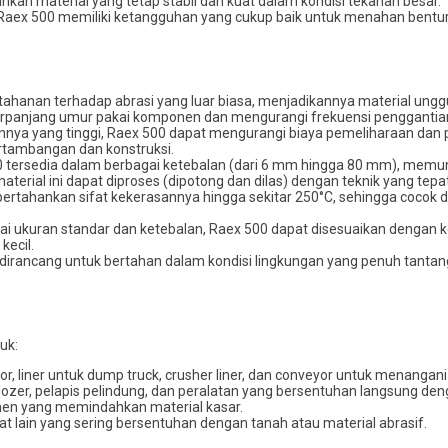
hkan material yang tetap stabil dan kuat dalam kondisi tekanan besar.
 Raex 500 memiliki ketangguhan yang cukup baik untuk menahan bentur
etahanan terhadap abrasi yang luar biasa, menjadikannya material ung
rpanjang umur pakai komponen dan mengurangi frekuensi penggantia
annya yang tinggi, Raex 500 dapat mengurangi biaya pemeliharaan dan
ertambangan dan konstruksi.
0 tersedia dalam berbagai ketebalan (dari 6 mm hingga 80 mm), memun
aterial ini dapat diproses (dipotong dan dilas) dengan teknik yang tepat
ertahankan sifat kekerasannya hingga sekitar 250°C, sehingga cocok 
gai ukuran standar dan ketebalan, Raex 500 dapat disesuaikan dengan 
ecil.
ni dirancang untuk bertahan dalam kondisi lingkungan yang penuh tanta
uk:
r, liner untuk dump truck, crusher liner, dan conveyor untuk menangani 
dozer, pelapis pelindung, dan peralatan yang bersentuhan langsung deng
onen yang memindahkan material kasar.
erat lain yang sering bersentuhan dengan tanah atau material abrasif.