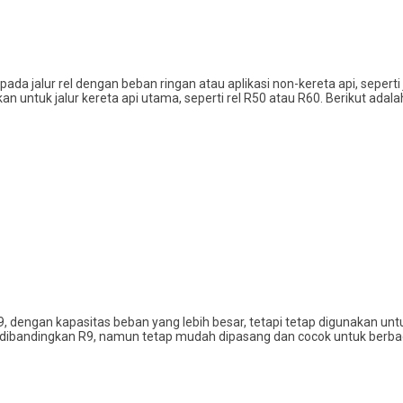
da jalur rel dengan beban ringan atau aplikasi non-kereta api, seperti jal
kan untuk jalur kereta api utama, seperti rel R50 atau R60. Berikut ada
 R9, dengan kapasitas beban yang lebih besar, tetapi tetap digunakan unt
dibandingkan R9, namun tetap mudah dipasang dan cocok untuk berbag