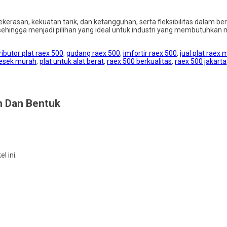
erasan, kekuatan tarik, dan ketangguhan, serta fleksibilitas dalam be
hingga menjadi pilihan yang ideal untuk industri yang membutuhkan 
ributor plat raex 500
,
gudang raex 500
,
imfortir raex 500
,
jual plat raex
gesek murah
,
plat untuk alat berat
,
raex 500 berkualitas
,
raex 500 jakarta
an Dan Bentuk
 ini.