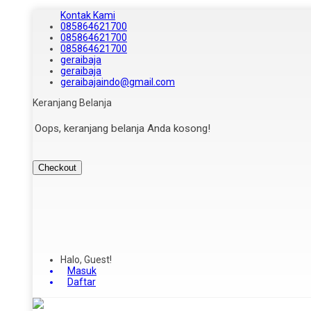
Kontak Kami
085864621700
085864621700
085864621700
geraibaja
geraibaja
geraibajaindo@gmail.com
Keranjang Belanja
Oops, keranjang belanja Anda kosong!
Checkout
Halo, Guest!
Masuk
Daftar