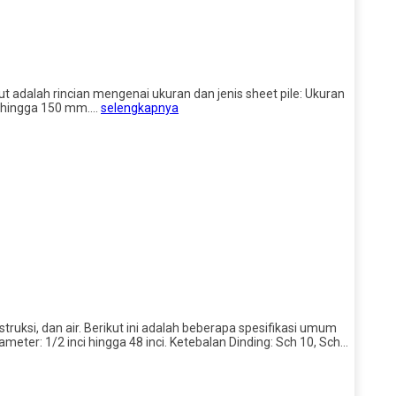
t adalah rincian mengenai ukuran dan jenis sheet pile: Ukuran
mm hingga 150 mm….
selengkapnya
ruksi, dan air. Berikut ini adalah beberapa spesifikasi umum
meter: 1/2 inci hingga 48 inci. Ketebalan Dinding: Sch 10, Sch…