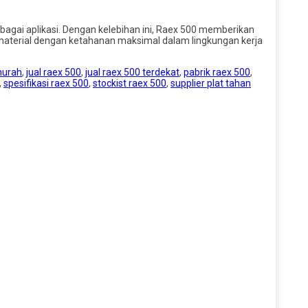
rbagai aplikasi. Dengan kelebihan ini, Raex 500 memberikan
material dengan ketahanan maksimal dalam lingkungan kerja
 murah
,
jual raex 500
,
jual raex 500 terdekat
,
pabrik raex 500
,
,
spesifikasi raex 500
,
stockist raex 500
,
supplier plat tahan