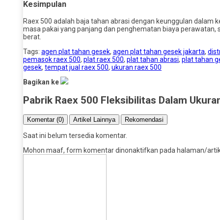
Kesimpulan
Raex 500 adalah baja tahan abrasi dengan keunggulan dalam kek
masa pakai yang panjang dan penghematan biaya perawatan, se
berat.
Tags:
agen plat tahan gesek
,
agen plat tahan gesek jakarta
,
dist
pemasok raex 500
,
plat raex 500
,
plat tahan abrasi
,
plat tahan 
gesek
,
tempat jual raex 500
,
ukuran raex 500
Bagikan ke
Pabrik Raex 500 Fleksibilitas Dalam Ukur
Komentar (0)
Artikel Lainnya
Rekomendasi
Saat ini belum tersedia komentar.
Mohon maaf, form komentar dinonaktifkan pada halaman/artikel