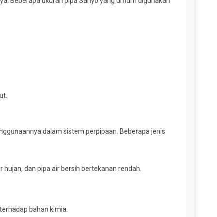
lnya. Beberapa ukuran pipa Sanyo yang umum digunakan
ut.
 penggunaannya dalam sistem perpipaan. Beberapa jenis
hujan, dan pipa air bersih bertekanan rendah.
 terhadap bahan kimia.