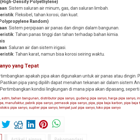
(High-Density Polyethylene)
aan
: Sistem saluran air minum, gas, dan saluran limbah.
eristik
: Fleksibel, tahan korosi, dan kuat.
(Polypropylene Random)
aan
: Sistem perpipaan air panas dan dingin dalam bangunan.
eristik
: Tahan panas tinggi dan tahan terhadap bahan kimia.
nis
aan
: Saluran air dan sistem irigasi.
eristik
: Tahan karat, namun bisa korosi seiring waktu.
Sanyo yang Tepat
ertimbangkan apakah pipa akan digunakan untuk air panas atau dingin. 
: Pastikan pipa yang dipilih dapat menahan tekanan air dalam sistem An
: Pertimbangkan kondisi lingkungan di mana pipa akan dipasang, seper
o
,
astm
,
bahan bangunan
,
distributor pipa sanyo
,
gudang pipa sanyo
,
harga pipa sanyo
,
in
pa
,
manufaktur
,
pabrik pipa sanyo
,
pemasok pipa sanyo
,
pipa
,
pipa baja karbon
,
pipa baja 
,
stokis pipa sanyo
,
suplier pipa sanyo
,
tempat jual pipa sanyo
,
toko pipa sanyo
Artikel Lainnya
Rekomendasi