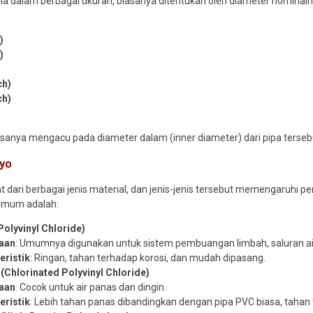
dia dalam berbagai ukuran, biasanya ditentukan oleh diameter nomina
)
)
ch)
ch)
iasanya mengacu pada diameter dalam (inner diameter) dari pipa terseb
nyo
t dari berbagai jenis material, dan jenis-jenis tersebut memengaruhi
umum adalah:
Polyvinyl Chloride)
aan
: Umumnya digunakan untuk sistem pembuangan limbah, saluran air 
eristik
: Ringan, tahan terhadap korosi, dan mudah dipasang.
(Chlorinated Polyvinyl Chloride)
aan
: Cocok untuk air panas dan dingin.
eristik
: Lebih tahan panas dibandingkan dengan pipa PVC biasa, tahan