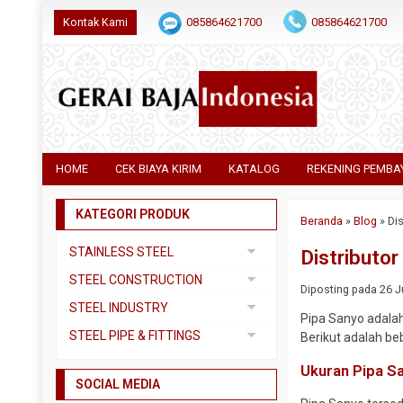
Kontak Kami
085864621700
085864621700
HOME
CEK BIAYA KIRIM
KATALOG
REKENING PEMBA
KATEGORI PRODUK
Beranda
»
Blog
»
Dis
STAINLESS STEEL
Distributor
Pipa SS304
STEEL CONSTRUCTION
Diposting pada 26 Ju
Pipa SS310
Besi Beton
STEEL INDUSTRY
Pipa Sanyo adalah
Pipa SS316
Besi CNP
Dual Plate
STEEL PIPE & FITTINGS
Berikut adalah be
Plat 3CR12
Besi Siku
Plat A283 GR C
Actuator
Ukuran Pipa S
Plat Bordes SS304
Besi UNP
SOCIAL MEDIA
Plat A285 GR C
Ball Valve