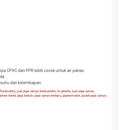
Pipa CPVC dan PPR lebih cocok untuk air panas.
da.
ti suhu dan kelembapan
frastruktur
,
jual pipa sanyo berkualitas di jakarta
,
jual pipa sanyo
tahan karat
,
pipa beach
,
pipa sanyo terbaru
,
pipesmoker
,
pusat pipa sanyo
,