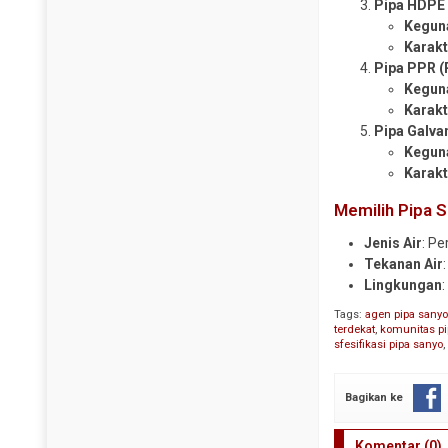
Pipa HDPE 
Steel Sheet Pile
Pipa CS SCH 120
Kegun
Karakt
Wiremesh
Pipa CS SCH 160
Pipa PPR 
Pipa CS SCH 40
Kegun
Karakt
Pipa CS SCH 80
Pipa Galva
Pipa Galvanis
Kegun
Pipa Spiral
Karakt
Plug Valve
Memilih Pipa 
Reduser CS
Jenis Air
: P
Reduser Stainless
Tekanan Air
Lingkungan
Tee CS SCH 10
Tee CS SCH 160
Tags:
agen pipa sany
terdekat
,
komunitas pi
Tee CS SCH 40
sfesifikasi pipa sanyo
Tee CS SCH 80
Bagikan ke
Tee Stainless
Traps Valve
Komentar (0)