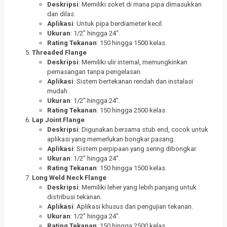
Deskripsi
: Memiliki soket di mana pipa dimasukkan
dan dilas.
Aplikasi
: Untuk pipa berdiameter kecil.
Ukuran
: 1/2″ hingga 24″.
Rating Tekanan
: 150 hingga 1500 kelas.
Threaded Flange
Deskripsi
: Memiliki ulir internal, memungkinkan
pemasangan tanpa pengelasan.
Aplikasi
: Sistem bertekanan rendah dan instalasi
mudah.
Ukuran
: 1/2″ hingga 24″.
Rating Tekanan
: 150 hingga 2500 kelas.
Lap Joint Flange
Deskripsi
: Digunakan bersama stub end, cocok untuk
aplikasi yang memerlukan bongkar pasang.
Aplikasi
: Sistem perpipaan yang sering dibongkar.
Ukuran
: 1/2″ hingga 24″.
Rating Tekanan
: 150 hingga 1500 kelas.
Long Weld Neck Flange
Deskripsi
: Memiliki leher yang lebih panjang untuk
distribusi tekanan.
Aplikasi
: Aplikasi khusus dan pengujian tekanan.
Ukuran
: 1/2″ hingga 24″.
Rating Tekanan
: 150 hingga 2500 kelas.