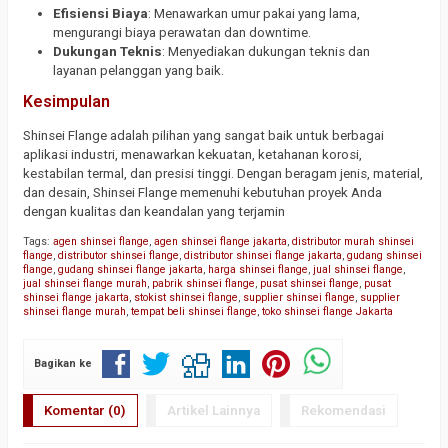
Efisiensi Biaya
: Menawarkan umur pakai yang lama,
mengurangi biaya perawatan dan downtime.
Dukungan Teknis
: Menyediakan dukungan teknis dan
layanan pelanggan yang baik.
Kesimpulan
Shinsei Flange adalah pilihan yang sangat baik untuk berbagai
aplikasi industri, menawarkan kekuatan, ketahanan korosi,
kestabilan termal, dan presisi tinggi. Dengan beragam jenis, material,
dan desain, Shinsei Flange memenuhi kebutuhan proyek Anda
dengan kualitas dan keandalan yang terjamin
Tags:
agen shinsei flange
,
agen shinsei flange jakarta
,
distributor murah shinsei
flange
,
distributor shinsei flange
,
distributor shinsei flange jakarta
,
gudang shinsei
flange
,
gudang shinsei flange jakarta
,
harga shinsei flange
,
jual shinsei flange
,
jual shinsei flange murah
,
pabrik shinsei flange
,
pusat shinsei flange
,
pusat
shinsei flange jakarta
,
stokist shinsei flange
,
supplier shinsei flange
,
supplier
shinsei flange murah
,
tempat beli shinsei flange
,
toko shinsei flange Jakarta
Bagikan ke
Komentar (0)
Artikel Lainnya
Rekomendasi