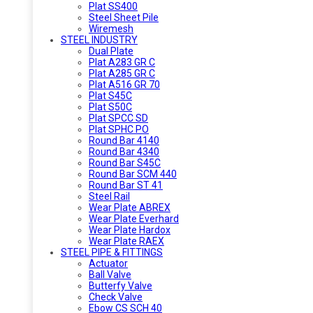
Plat SS400
Steel Sheet Pile
Wiremesh
STEEL INDUSTRY
Dual Plate
Plat A283 GR C
Plat A285 GR C
Plat A516 GR 70
Plat S45C
Plat S50C
Plat SPCC SD
Plat SPHC PO
Round Bar 4140
Round Bar 4340
Round Bar S45C
Round Bar SCM 440
Round Bar ST 41
Steel Rail
Wear Plate ABREX
Wear Plate Everhard
Wear Plate Hardox
Wear Plate RAEX
STEEL PIPE & FITTINGS
Actuator
Ball Valve
Butterfy Valve
Check Valve
Ebow CS SCH 40