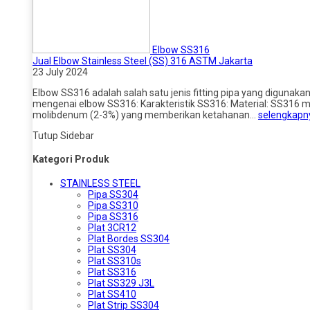
Elbow SS316
Jual Elbow Stainless Steel (SS) 316 ASTM Jakarta
23 July 2024
Elbow SS316 adalah salah satu jenis fitting pipa yang digunaka
mengenai elbow SS316: Karakteristik SS316: Material: SS316 m
molibdenum (2-3%) yang memberikan ketahanan…
selengkapn
Tutup Sidebar
Kategori Produk
STAINLESS STEEL
Pipa SS304
Pipa SS310
Pipa SS316
Plat 3CR12
Plat Bordes SS304
Plat SS304
Plat SS310s
Plat SS316
Plat SS329 J3L
Plat SS410
Plat Strip SS304