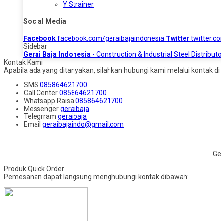
Y Strainer
Social Media
Facebook
facebook.com/geraibajaindonesia
Twitter
twitter.c
Sidebar
Gerai Baja Indonesia
- Construction & Industrial Steel Distributo
Kontak Kami
Apabila ada yang ditanyakan, silahkan hubungi kami melalui kontak di 
SMS
085864621700
Call Center
085864621700
Whatsapp
Raisa
085864621700
Messenger
geraibaja
Telegrram
geraibaja
Email
geraibajaindo@gmail.com
Ge
Produk Quick Order
Pemesanan dapat langsung menghubungi kontak dibawah: