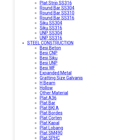
Plat Strip SS316
Round Bar SS304
Round Bar SS310
Round Bar SS316
Siku SS304
Siku SS316
UNP SS304
UNP SS316
STEEL CONSTRUCTION
Besi Beton
Besi CNP
Besi Siku
Besi UNP
Besi WF
Expanded Metal
Gratting Size Galvanis
H Beam
Hollow
Other Material
Plat A36
Plat Bar
Plat BKI A
Plat Bordes
Plat Corten
Plat Kapal
Plat Lobang
Plat SM490
Plat SPHC