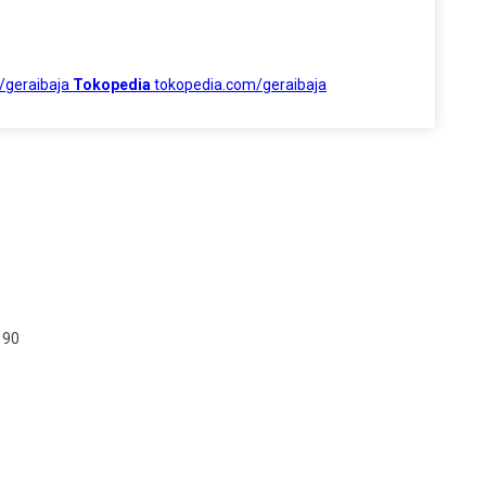
/geraibaja
Tokopedia
tokopedia.com/geraibaja
190