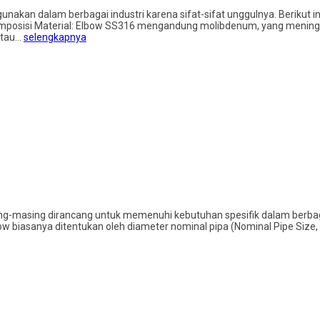
igunakan dalam berbagai industri karena sifat-sifat unggulnya. Berikut 
omposisi Material: Elbow SS316 mengandung molibdenum, yang mening
atau…
selengkapnya
g-masing dirancang untuk memenuhi kebutuhan spesifik dalam berbagai 
 biasanya ditentukan oleh diameter nominal pipa (Nominal Pipe Size, 