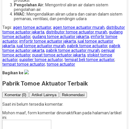
produksi.
Pengolahan Air:
Mengontrol aliran air dalam sistem
pengolahan air.
HVAC:
Mengendalikan aliran udara dan cairan dalam sistem
pemanas, ventilasi, dan pendingin udara
Tags:
agen tomoe actuator
,
agen tomoe actuator murah
,
distributor
tomoe actuator jakarta
,
distributor tomoe actuator murah
,
gudang
tomoe actuator
,
gudang tomoe actuator jakarta
,
imfortir tomoe
actuator
,
imfortir tomoe actuator jakarta
,
jual tomoe actuator
jakarta
,
jual tomoe actuator murah
,
pabrik tomoe actuator
,
pabrik
tomoe actuator jakarta
,
pabrik tomoe actuator murah
,
penjual
tomoe actuator
,
pusat tomoe actuator jakarta
,
stokist tomoe
actuator
,
supplier tomoe actuator
,
tempat beli tomoe actuator
,
tempat tomoe actuator
,
tomoe actuator
Bagikan ke
Pabrik Tomoe Aktuator Terbaik
Komentar (0)
Artikel Lainnya
Rekomendasi
Saat ini belum tersedia komentar.
Mohon maaf, form komentar dinonaktifkan pada halaman/artikel
ini.