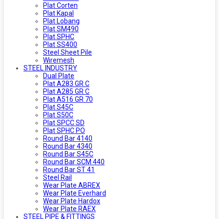
Plat Corten
Plat Kapal
Plat Lobang
Plat SM490
Plat SPHC
Plat SS400
Steel Sheet Pile
Wiremesh
STEEL INDUSTRY
Dual Plate
Plat A283 GR C
Plat A285 GR C
Plat A516 GR 70
Plat S45C
Plat S50C
Plat SPCC SD
Plat SPHC PO
Round Bar 4140
Round Bar 4340
Round Bar S45C
Round Bar SCM 440
Round Bar ST 41
Steel Rail
Wear Plate ABREX
Wear Plate Everhard
Wear Plate Hardox
Wear Plate RAEX
STEEL PIPE & FITTINGS