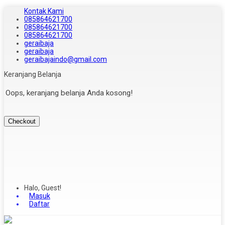
Kontak Kami
085864621700
085864621700
085864621700
geraibaja
geraibaja
geraibajaindo@gmail.com
Keranjang Belanja
Oops, keranjang belanja Anda kosong!
Checkout
Halo, Guest!
Masuk
Daftar