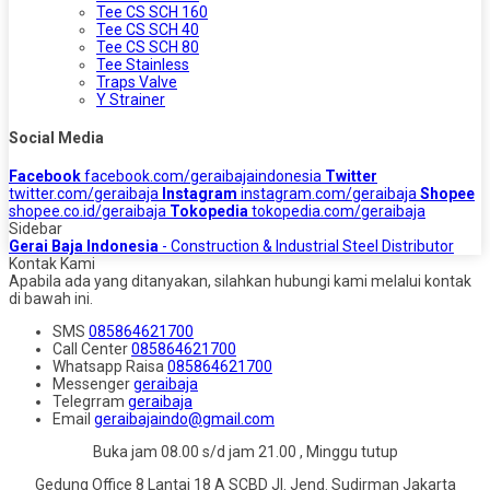
Tee CS SCH 160
Tee CS SCH 40
Tee CS SCH 80
Tee Stainless
Traps Valve
Y Strainer
Social Media
Facebook
facebook.com/geraibajaindonesia
Twitter
twitter.com/geraibaja
Instagram
instagram.com/geraibaja
Shopee
shopee.co.id/geraibaja
Tokopedia
tokopedia.com/geraibaja
Sidebar
Gerai Baja Indonesia
- Construction & Industrial Steel Distributor
Kontak Kami
Apabila ada yang ditanyakan, silahkan hubungi kami melalui kontak
di bawah ini.
SMS
085864621700
Call Center
085864621700
Whatsapp
Raisa
085864621700
Messenger
geraibaja
Telegrram
geraibaja
Email
geraibajaindo@gmail.com
Buka jam 08.00 s/d jam 21.00 , Minggu tutup
Gedung Office 8 Lantai 18 A SCBD Jl. Jend. Sudirman Jakarta