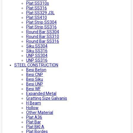
Plat SS310s
Plat SS316
Plat SS329 J3L
Plat SS410
Plat Strip SS304
Plat Strip SS316
Round Bar SS304
Round Bar SS310
Round Bar SS316
Siku SS304
Siku SS316
UNP SS304
UNP SS316
STEEL CONSTRUCTION
Besi Beton
Besi CNP
Besi Siku
Besi UNP
Besi WF
Expanded Metal
Gratting Size Galvanis
H Beam
Hollow
Other Material
Plat A36
Plat Bar
Plat BKI A
Plat Bordes