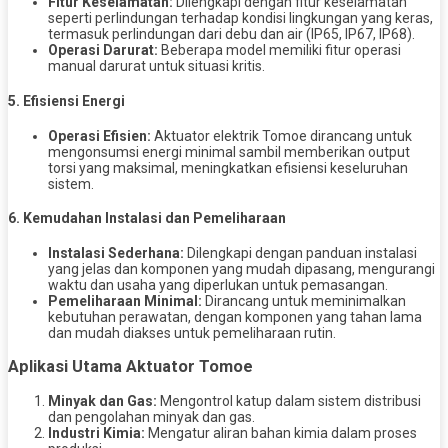
Fitur Keselamatan:
Dilengkapi dengan fitur keselamatan
seperti perlindungan terhadap kondisi lingkungan yang keras,
termasuk perlindungan dari debu dan air (IP65, IP67, IP68).
Operasi Darurat:
Beberapa model memiliki fitur operasi
manual darurat untuk situasi kritis.
5.
Efisiensi Energi
Operasi Efisien:
Aktuator elektrik Tomoe dirancang untuk
mengonsumsi energi minimal sambil memberikan output
torsi yang maksimal, meningkatkan efisiensi keseluruhan
sistem.
6.
Kemudahan Instalasi dan Pemeliharaan
Instalasi Sederhana:
Dilengkapi dengan panduan instalasi
yang jelas dan komponen yang mudah dipasang, mengurangi
waktu dan usaha yang diperlukan untuk pemasangan.
Pemeliharaan Minimal:
Dirancang untuk meminimalkan
kebutuhan perawatan, dengan komponen yang tahan lama
dan mudah diakses untuk pemeliharaan rutin.
Aplikasi Utama Aktuator Tomoe
Minyak dan Gas:
Mengontrol katup dalam sistem distribusi
dan pengolahan minyak dan gas.
Industri Kimia:
Mengatur aliran bahan kimia dalam proses