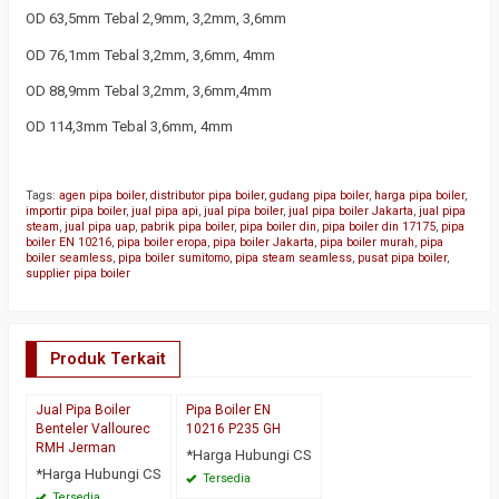
OD 63,5mm Tebal 2,9mm, 3,2mm, 3,6mm
OD 76,1mm Tebal 3,2mm, 3,6mm, 4mm
OD 88,9mm Tebal 3,2mm, 3,6mm,4mm
OD 114,3mm Tebal 3,6mm, 4mm
Tags:
agen pipa boiler
,
distributor pipa boiler
,
gudang pipa boiler
,
harga pipa boiler
,
importir pipa boiler
,
jual pipa api
,
jual pipa boiler
,
jual pipa boiler Jakarta
,
jual pipa
steam
,
jual pipa uap
,
pabrik pipa boiler
,
pipa boiler din
,
pipa boiler din 17175
,
pipa
boiler EN 10216
,
pipa boiler eropa
,
pipa boiler Jakarta
,
pipa boiler murah
,
pipa
boiler seamless
,
pipa boiler sumitomo
,
pipa steam seamless
,
pusat pipa boiler
,
supplier pipa boiler
Produk Terkait
Jual Pipa Boiler
Pipa Boiler EN
Benteler Vallourec
10216 P235 GH
RMH Jerman
*Harga Hubungi CS
*Harga Hubungi CS
Tersedia
Tersedia