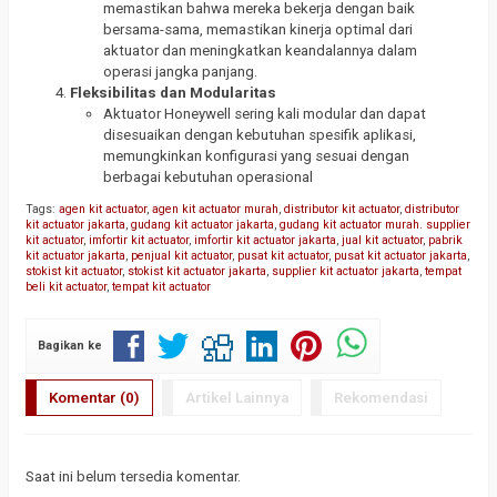
memastikan bahwa mereka bekerja dengan baik
bersama-sama, memastikan kinerja optimal dari
aktuator dan meningkatkan keandalannya dalam
operasi jangka panjang.
Fleksibilitas dan Modularitas
Aktuator Honeywell sering kali modular dan dapat
disesuaikan dengan kebutuhan spesifik aplikasi,
memungkinkan konfigurasi yang sesuai dengan
berbagai kebutuhan operasional
Tags:
agen kit actuator
,
agen kit actuator murah
,
distributor kit actuator
,
distributor
kit actuator jakarta
,
gudang kit actuator jakarta
,
gudang kit actuator murah. supplier
kit actuator
,
imfortir kit actuator
,
imfortir kit actuator jakarta
,
jual kit actuator
,
pabrik
kit actuator jakarta
,
penjual kit actuator
,
pusat kit actuator
,
pusat kit actuator jakarta
,
stokist kit actuator
,
stokist kit actuator jakarta
,
supplier kit actuator jakarta
,
tempat
beli kit actuator
,
tempat kit actuator
Bagikan ke
Komentar (0)
Artikel Lainnya
Rekomendasi
Saat ini belum tersedia komentar.