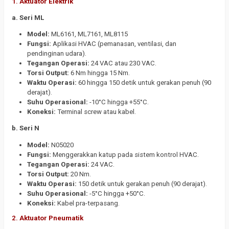
1.
Aktuator Elektrik
a. Seri ML
Model:
ML6161, ML7161, ML8115
Fungsi:
Aplikasi HVAC (pemanasan, ventilasi, dan
pendinginan udara).
Tegangan Operasi:
24 VAC atau 230 VAC.
Torsi Output:
6 Nm hingga 15 Nm.
Waktu Operasi:
60 hingga 150 detik untuk gerakan penuh (90
derajat).
Suhu Operasional:
-10°C hingga +55°C.
Koneksi:
Terminal screw atau kabel.
b. Seri N
Model:
N05020
Fungsi:
Menggerakkan katup pada sistem kontrol HVAC.
Tegangan Operasi:
24 VAC.
Torsi Output:
20 Nm.
Waktu Operasi:
150 detik untuk gerakan penuh (90 derajat).
Suhu Operasional:
-5°C hingga +50°C.
Koneksi:
Kabel pra-terpasang.
2.
Aktuator Pneumatik