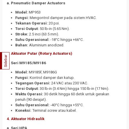
a. Pneumatic Damper Actuators
Model:
MP953
Fungsi:
Mengontrol damper pada sistem HVAC.
Tekanan Operasi:
20 psi.
Torsi Output:
50 lb-in (5.65 Nm).
Stroke:
2.5 inci (63.5 mm).
Suhu Operasional:
-18°C hingga +66°C.
Bahan:
Aluminium anodized.
3.
Aktuator Putar (Rotary Actuators)
Sidebar
a. Seri M9185/M9186
Model:
M9185F, M9186G
Fungsi:
Kontrol damper dan katup.
Tegangan Operasi:
24 VAC atau 230 VAC.
Torsi Output:
30 lb-in (3.4 Nm) hingga 150 lb-in (17 Nm).
Waktu Operasi:
30 detik hingga 60 detik untuk gerakan
penuh (90 derajat).
Suhu Operasional:
-40°C hingga +55°C.
Koneksi:
Terminal screw atau kabel.
4.
Aktuator Hidraulik
a. Seri HPA