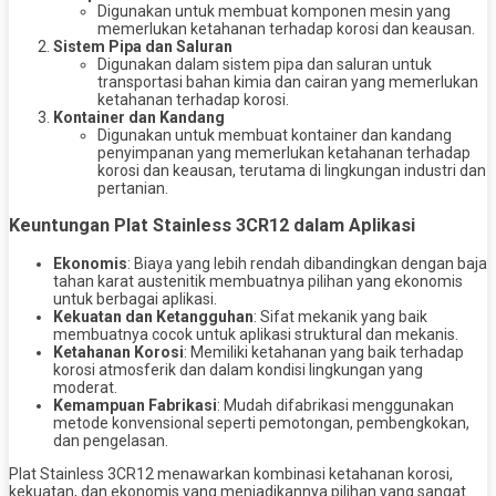
Digunakan untuk membuat komponen mesin yang
memerlukan ketahanan terhadap korosi dan keausan.
Sistem Pipa dan Saluran
Digunakan dalam sistem pipa dan saluran untuk
transportasi bahan kimia dan cairan yang memerlukan
ketahanan terhadap korosi.
Kontainer dan Kandang
Digunakan untuk membuat kontainer dan kandang
penyimpanan yang memerlukan ketahanan terhadap
korosi dan keausan, terutama di lingkungan industri dan
pertanian.
Keuntungan Plat Stainless 3CR12 dalam Aplikasi
Ekonomis
: Biaya yang lebih rendah dibandingkan dengan baja
tahan karat austenitik membuatnya pilihan yang ekonomis
untuk berbagai aplikasi.
Kekuatan dan Ketangguhan
: Sifat mekanik yang baik
membuatnya cocok untuk aplikasi struktural dan mekanis.
Ketahanan Korosi
: Memiliki ketahanan yang baik terhadap
korosi atmosferik dan dalam kondisi lingkungan yang
moderat.
Kemampuan Fabrikasi
: Mudah difabrikasi menggunakan
metode konvensional seperti pemotongan, pembengkokan,
dan pengelasan.
Plat Stainless 3CR12 menawarkan kombinasi ketahanan korosi,
kekuatan, dan ekonomis yang menjadikannya pilihan yang sangat