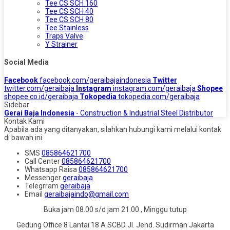
Tee CS SCH 160
Tee CS SCH 40
Tee CS SCH 80
Tee Stainless
Traps Valve
Y Strainer
Social Media
Facebook
facebook.com/geraibajaindonesia
Twitter
twitter.com/geraibaja
Instagram
instagram.com/geraibaja
Shopee
shopee.co.id/geraibaja
Tokopedia
tokopedia.com/geraibaja
Sidebar
Gerai Baja Indonesia
- Construction & Industrial Steel Distributor
Kontak Kami
Apabila ada yang ditanyakan, silahkan hubungi kami melalui kontak
di bawah ini.
SMS
085864621700
Call Center
085864621700
Whatsapp
Raisa
085864621700
Messenger
geraibaja
Telegrram
geraibaja
Email
geraibajaindo@gmail.com
Buka jam 08.00 s/d jam 21.00 , Minggu tutup
Gedung Office 8 Lantai 18 A SCBD Jl. Jend. Sudirman Jakarta