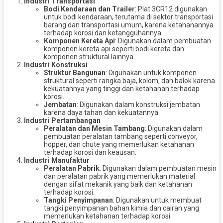
Industri Transportasi
Bodi Kendaraan dan Trailer
: Plat 3CR12 digunakan
untuk bodi kendaraan, terutama di sektor transportasi
barang dan transportasi umum, karena ketahanannya
terhadap korosi dan ketangguhannya.
Komponen Kereta Api
: Digunakan dalam pembuatan
komponen kereta api seperti bodi kereta dan
komponen struktural lainnya.
Industri Konstruksi
Struktur Bangunan
: Digunakan untuk komponen
struktural seperti rangka baja, kolom, dan balok karena
kekuatannya yang tinggi dan ketahanan terhadap
korosi.
Jembatan
: Digunakan dalam konstruksi jembatan
karena daya tahan dan kekuatannya.
Industri Pertambangan
Peralatan dan Mesin Tambang
: Digunakan dalam
pembuatan peralatan tambang seperti conveyor,
hopper, dan chute yang memerlukan ketahanan
terhadap korosi dan keausan.
Industri Manufaktur
Peralatan Pabrik
: Digunakan dalam pembuatan mesin
dan peralatan pabrik yang memerlukan material
dengan sifat mekanik yang baik dan ketahanan
terhadap korosi.
Tangki Penyimpanan
: Digunakan untuk membuat
tangki penyimpanan bahan kimia dan cairan yang
memerlukan ketahanan terhadap korosi.