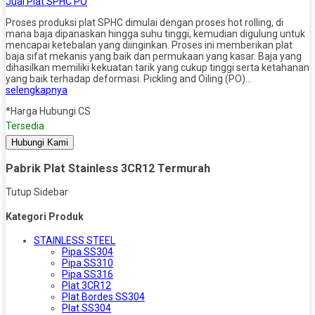
Jual Plat SPHC PO
Proses produksi plat SPHC dimulai dengan proses hot rolling, di
mana baja dipanaskan hingga suhu tinggi, kemudian digulung untuk
mencapai ketebalan yang diinginkan. Proses ini memberikan plat
baja sifat mekanis yang baik dan permukaan yang kasar. Baja yang
dihasilkan memiliki kekuatan tarik yang cukup tinggi serta ketahanan
yang baik terhadap deformasi. Pickling and Oiling (PO)…
selengkapnya
*Harga Hubungi CS
Tersedia
Hubungi Kami
Pabrik Plat Stainless 3CR12 Termurah
Tutup Sidebar
Kategori Produk
STAINLESS STEEL
Pipa SS304
Pipa SS310
Pipa SS316
Plat 3CR12
Plat Bordes SS304
Plat SS304