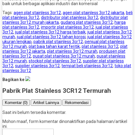
baik untuk berbagai aplikasi industri dan komersial
Tags:
agen plat stainless 3cr12
,
agen plat stainless 3cr12 jakarta
,
beli
plat stainless 3cr12
,
distributor plat stainless 3cr12
,
distributor plat
stainless 3cr12 murah jakarta
,
gudang plat stainless 3cr12
,
harga
plat stainless 3cr12
,
importir plat stainless 3cr12
,
jual plat stainless
3cr12
,
jual plat stainless 3cr12 harga terbaik
,
jual plat stainless 3cr12
murah
,
jual plat stainless 3cr12 tahan korosi
,
jual plat stainless 3cr12
ukuran lengkap
,
pabrik plat stainless 3cr12
,
penjual plat stainless
3cr12 murah
,
plat baja tahan karat feritik
,
plat stainless 3cr12
,
plat
stainless 3cr12 jakarta
,
plat stainless 3cr12 murah
,
produsen plat
stainless 3cr12
,
pusat plat stainless 3cr12 murah
,
pusat stainless
3cr12 murah
,
stockist plat stainless 3cr12
,
supplier plat stainless
3cr12
,
supplier stainless 3cr12
,
tempat beli stainless 3cr12
,
toko plat
stainless 3cr12
Bagikan ke
Pabrik Plat Stainless 3CR12 Termurah
Komentar (0)
Artikel Lainnya
Rekomendasi
Saat ini belum tersedia komentar.
Mohon maaf, form komentar dinonaktifkan pada halaman/artikel
ini.