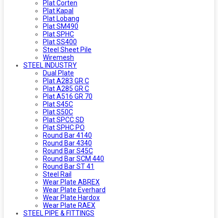
Plat Corten
Plat Kapal
Plat Lobang
Plat SM490
Plat SPHC
Plat SS400
Steel Sheet Pile
Wiremesh
STEEL INDUSTRY
Dual Plate
Plat A283 GR C
Plat A285 GR C
Plat A516 GR 70
Plat S45C
Plat S50C
Plat SPCC SD
Plat SPHC PO
Round Bar 4140
Round Bar 4340
Round Bar S45C
Round Bar SCM 440
Round Bar ST 41
Steel Rail
Wear Plate ABREX
Wear Plate Everhard
Wear Plate Hardox
Wear Plate RAEX
STEEL PIPE & FITTINGS