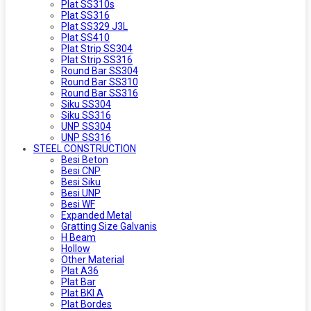
Plat SS310s
Plat SS316
Plat SS329 J3L
Plat SS410
Plat Strip SS304
Plat Strip SS316
Round Bar SS304
Round Bar SS310
Round Bar SS316
Siku SS304
Siku SS316
UNP SS304
UNP SS316
STEEL CONSTRUCTION
Besi Beton
Besi CNP
Besi Siku
Besi UNP
Besi WF
Expanded Metal
Gratting Size Galvanis
H Beam
Hollow
Other Material
Plat A36
Plat Bar
Plat BKI A
Plat Bordes