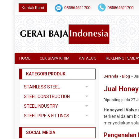
Kontak Kami
085864621700
085864621700
HOME
CEK BIAYA KIRIM
KATALOG
REKENING PEMBA
KATEGORI PRODUK
Beranda
»
Blog
»
Ju
STAINLESS STEEL
Jual Honey
Pipa SS304
STEEL CONSTRUCTION
Diposting pada 27 Ju
Pipa SS310
Besi Beton
STEEL INDUSTRY
Honeywell Valve
a
Pipa SS316
Besi CNP
Dual Plate
STEEL PIPE & FITTINGS
terkenal dalam bi
Plat 3CR12
Besi Siku
menyediakan solusi
Plat A283 GR C
Actuator
Plat Bordes SS304
Besi UNP
SOCIAL MEDIA
Plat A285 GR C
Ball Valve
Pengenalan 