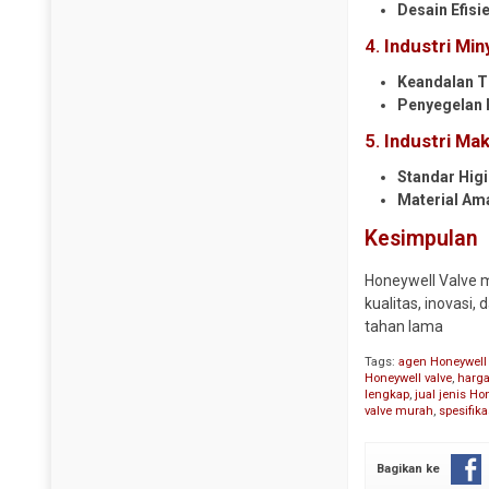
Desain Efisi
4.
Industri Mi
Keandalan T
Penyegelan 
5.
Industri Ma
Standar Higi
Material Am
Kesimpulan
Honeywell Valve m
kualitas, inovasi
tahan lama
Tags:
agen Honeywell 
Honeywell valve
,
harga
lengkap
,
jual jenis Ho
valve murah
,
spesifika
Bagikan ke