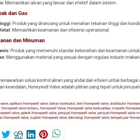
en:
Memastikan aliran yang lancar dan efektif dalam sistem.
nyak dan Gas
inggi:
Produk yang dirancang untuk menahan tekanan tinggi dan kondis
Ketat:
Memastikan keamanan dan efisiensi operasional.
kanan dan Minuman
enis:
Produk yang memenuhi standar kebersihan dan keamanan untuk
an:
Menggunakan material yang sesuai dengan regulasi industri makan
enawarkan solusi kontrol aliran yang andal dan efisien untuk berbagai 
, dan keandalan, Honeywell Valve adalah pilihan yang tepat untuk perus
valve
,
aplikasi Honeywell valve
,
bahan kontruksi
,
beli Honeywell valve
,
distributor Honeywe
 Honeywell valve terbaru
,
Honeywell Valve
,
Honeywell valve berkualitas
,
importir Honeywel
neywell valve
,
pabrik Honeywell valve
,
penjual Honeywell valve
,
penjual Honeywell valve 
si Honeywell valve
,
suplier Honeywell valve
,
teknologi Honeywell valve
,
tempat jual Honeyw