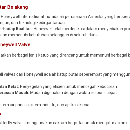
tar Belakang
:
Honeywell International Inc. adalah perusahaan Amerika yang beropera
ungan, dan teknologi kedirgantaraan.
rhadap Kualitas:
Honeywell telah berdedikasi dalam menyediakan pro
l dan memenuhi kebutuhan pelanggan di seluruh dunia.
neywell Valve
kan berbagai jenis katup yang dirancang untuk memenuhi berbagai keb
ll valves dari Honeywell adalah katup putar seperempat yang menggun
lan Ketat:
Penyegelan yang efisien untuk mencegah kebocoran.
erasian Mudah:
Mudah digunakan dengan waktu respons cepat.
stem air panas, sistem industri, dan aplikasi kimia.
s
tterfly valves menggunakan cakram berputar untuk mengatur aliran d