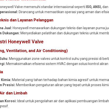
oneywell Valve memenuhi standar internasional seperti
ISO, ANSI,
da
erasional:
Dirancang untuk memastikan operasi yang aman dan efisien
knis dan Layanan Pelanggan
na Jual:
Honeywell menawarkan dukungan teknis dan layanan purna ju
an Dukungan:
Menyediakan pelatihan dan dukungan teknis untuk mem
ustri Honeywell Valve
g, Ventilation, and Air Conditioning)
Suhu:
Menggunakan zone valves untuk kontrol suhu yang presisi di berb
rgi:
Memaksimalkan efisiensi sistem HVAC dengan solusi kontrol aliran
ia
 Kimia:
Material yang tahan terhadap bahan kimia agresif untuk mem
n Presisi:
Memberikan pengaturan aliran yang tepat untuk proses kimia
Air dan Limbah
an Korosi:
Ideal untuk pengolahan air dan aplikasi pembuangan limb
resif.