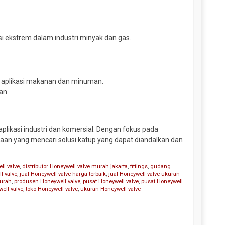
i ekstrem dalam industri minyak dan gas.
 aplikasi makanan dan minuman.
an.
aplikasi industri dan komersial. Dengan fokus pada
ahaan yang mencari solusi katup yang dapat diandalkan dan
ll valve
,
distributor Honeywell valve murah jakarta
,
fittings
,
gudang
l valve
,
jual Honeywell valve harga terbaik
,
jual Honeywell valve ukuran
murah
,
produsen Honeywell valve
,
pusat Honeywell valve
,
pusat Honeywell
ell valve
,
toko Honeywell valve
,
ukuran Honeywell valve