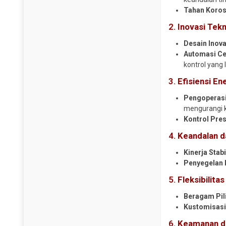
Tahan Koros
2.
Inovasi Tekn
Desain Inovat
Automasi Ce
kontrol yang 
3.
Efisiensi En
Pengoperasia
mengurangi k
Kontrol Pres
4.
Keandalan d
Kinerja Stabi
Penyegelan 
5.
Fleksibilita
Beragam Pil
Kustomisasi
6.
Keamanan da