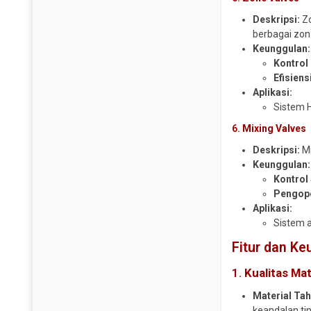
Y Strainer
Deskripsi:
Zo
berbagai zon
Keunggulan:
Kontrol
Efisiens
Aplikasi:
Sistem H
6.
Mixing Valves
Deskripsi:
Mi
Keunggulan:
Kontrol
Pengop
Aplikasi:
Sistem a
Fitur dan K
1.
Kualitas Mat
Material Ta
keandalan tin