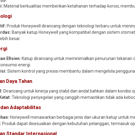
i:
Material berkualitas memberikan ketahanan terhadap korosi, membua
ologi
if:
Produk Honeywell dirancang dengan teknologi terbaru untuk meningk
rdas:
Banyak katup Honeywell yang kompatibel dengan sistem otomati
lebih besar.
ergi
n Efisien:
Katup dirancang untuk meminimalkan penurunan tekanan da
onsumsi energi.
isi:
Sistem kontrol yang presisi membantu dalam mengelola penggunaan
an Daya Tahan
l:
Dirancang untuk kinerja yang stabil dan andal bahkan dalam kondisi o
Ketat:
Teknologi penyegelan yang canggih memastikan tidak ada keboco
s dan Adaptabilitas
ihan:
Honeywell menawarkan berbagai jenis dan ukuran katup untuk mem
:
Produk dapat disesuaikan dengan kebutuhan pelanggan, termasuk opsi
n Standar Internasional